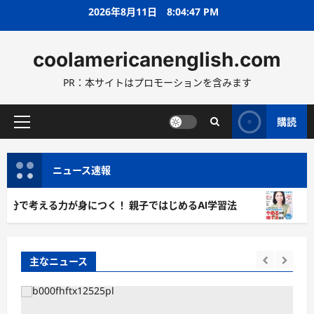
コ
2026年8月11日
8:04:50 PM
ン
テ
coolamericanenglish.com
ン
ツ
PR：本サイトはプロモーションを含みます
へ
ス
キ
購読
メ
ッ
イ
プ
ン
ニュース速報
メ
ニ
が身につく！ 親子ではじめるAI学習法
日経ウーマン
ュ
ー
主なニュース