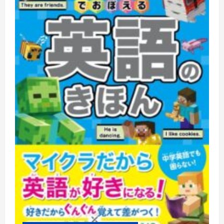
習
ア
プ
リ
を
自
作
す
る
完
全
ガ
イ
ド
に
つ
い
て
さ
ら
に
読
む