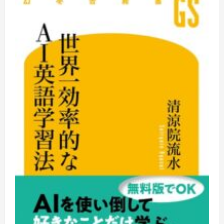
グ
＆
リ
ー
デ
ィ
ン
グ
完
全
対
策
［音
声
DL
付］
に
つ
い
て
さ
ら
に
読
む