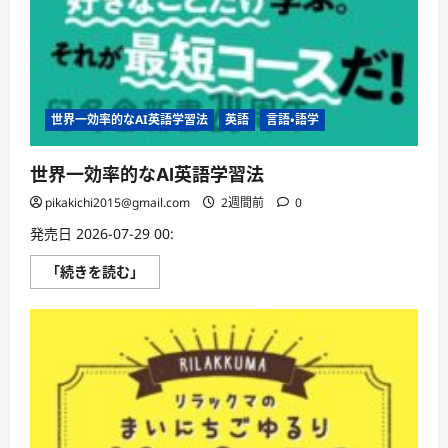
世界一効率的なAI英語学習法
英語
言語・語学
世界一効率的なAI英語学習法
pikakichi2015@gmail.com
2週間前
0
発売日 2026-07-29 00:
世
「続きを読む」
界
一
効
率
的
な
AI
英
語
学
習
法