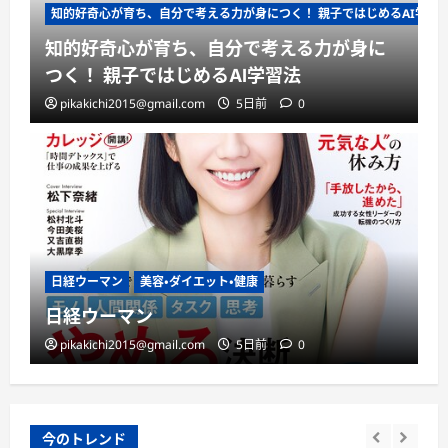
知的好奇心が育ち、自分で考える力が身につく！ 親子ではじめるAI学習
知的好奇心が育ち、自分で考える力が身に
つく！ 親子ではじめるAI学習法
pikakichi2015@gmail.com
5日前
0
日経ウーマン
美容・ダイエット・健康
日経ウーマン
pikakichi2015@gmail.com
5日前
0
今のトレンド