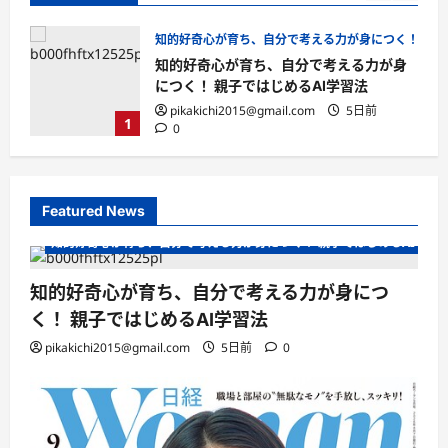
く！ 親子ではじめるAI学習法
日経ウーマン
美容・ダイエット・健康
が身
日経ウーマン
pikakichi2015@gmail.com
5日前
0
2
Featured News
知的好奇心が育ち、自分で考える力が身につく！ 親子ではじめるAI学習
知的好奇心が育ち、自分で考える力が身につ
く！ 親子ではじめるAI学習法
pikakichi2015@gmail.com
5日前
0