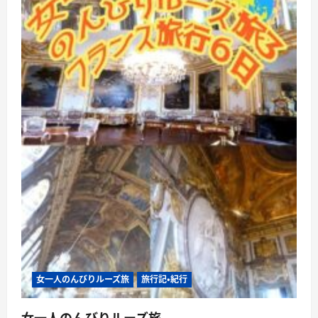
い
て
さ
ら
に
読
む
女一人のんびりルーズ旅
旅行記・紀行