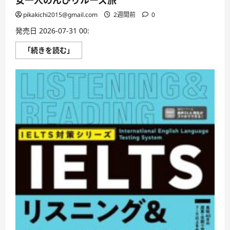
女一人のんびりルーズ旅
pikakichi2015@gmail.com
2週間前
0
発売日 2026-07-31 00:
女
「続きを読む」
一
人
の
ん
び
り
ル
ー
ズ
旅
に
つ
い
て
さ
ら
に
読
む