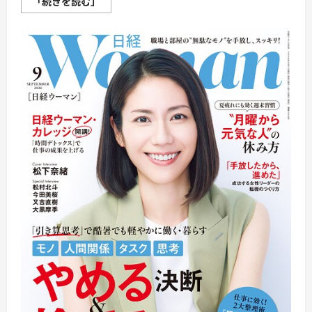
知
「続きを読む」
オ
的
ン
好
ラ
奇
イ
心
ン
が
ア
育
イ
ち、
デ
自
ン
分
テ
で
ィ
考
テ
え
ィ
る
を
力
守
が
る
身
に
に
つ
つ
い
く！
て
親
さ
子
ら
で
に
は
読
じ
む
め
る
AI
学
習
法
に