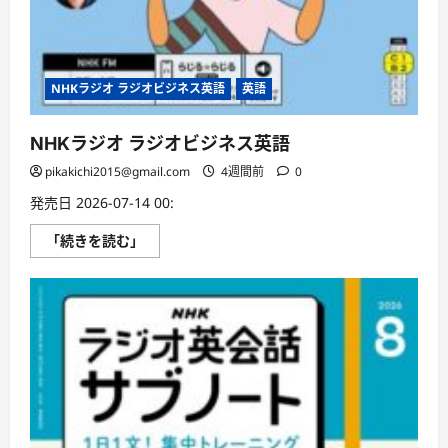
NHKラジオ ラジオビジネス英語
英語
NHKラジオ ラジオビジネス英語
pikakichi2015@gmail.com
4週間前
0
発売日 2026-07-14 00:
NHK
「続きを読む」
ラ
ジ
オ
ラ
ジ
オ
ビ
ジ
ネ
ス
英
語
に
つ