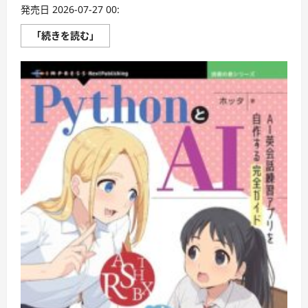
発売日 2026-07-27 00:
リ
「続きを読む」
ラ
ッ
ク
マ
の
ま
い
に
ち
ご
ゆ
る
り
英
会
話
に
つ
い
て
さ
ら
に
読
む