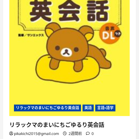
に
つ
い
て
さ
ら
に
読
む
リラックマのまいにちごゆるり英会話
英語
言語・語学
リラックマのまいにちごゆるり英会話
pikakichi2015@gmail.com
2週間前
0