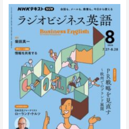
球
の
歩
き
方
シ
ン
ガ
ポ
ー
ル
2027〜
2028
に
つ
い
て
さ
ら
に
読
む