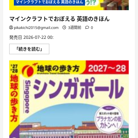
マインクラフトでおぼえる 英語のきほん
マインクラフトでおぼえる 英語のきほん
pikakichi2015@gmail.com
3週間前
0
発売日 2026-07-22 00:
マ
「続きを読む」
イ
ン
ク
ラ
フ
ト
で
お
ぼ
え
る
英
語
の
き
ほ
ん
に
つ
い