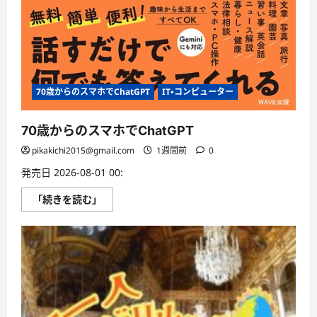
70歳からのスマホでChatGPT
IT・コンピューター
70歳からのスマホでChatGPT
pikakichi2015@gmail.com
1週間前
0
発売日 2026-08-01 00:
70
「続きを読む」
歳
か
ら
の
ス
マ
ホ
で
ChatGPT
に
つ