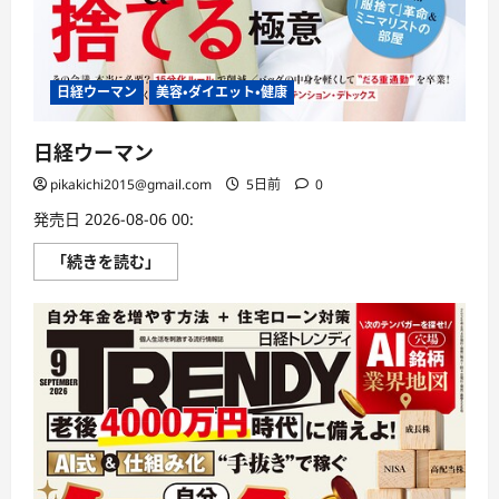
つ
い
て
さ
ら
に
日経ウーマン
美容・ダイエット・健康
読
む
日経ウーマン
pikakichi2015@gmail.com
5日前
0
発売日 2026-08-06 00:
日
「続きを読む」
経
ウ
ー
マ
ン
に
つ
い
て
さ
ら
に
読
む