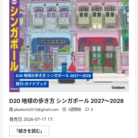
て
さ
ら
に
読
む
D20 地球の歩き方 シンガポール 2027〜2028
旅行・ガイドブック
D20 地球の歩き方 シンガポール 2027〜2028
pikakichi2015@gmail.com
3週間前
0
発売日 2026-07-17 17:
D20
「続きを読む」
地