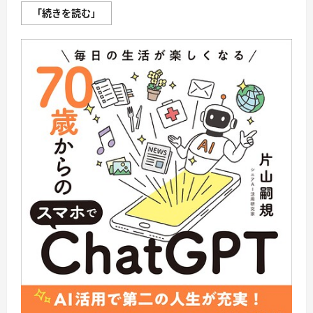
日
「続きを読む」
経
ト
レ
ン
デ
ィ
に
つ
い
て
さ
ら
に
読
む