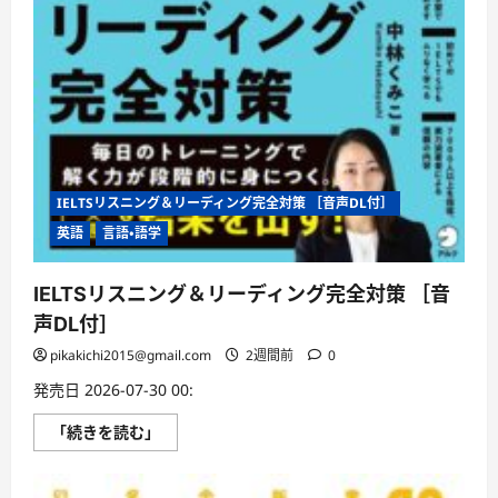
IELTSリスニング＆リーディング完全対策 ［音声DL付］
英語
言語・語学
IELTSリスニング＆リーディング完全対策 ［音
声DL付］
pikakichi2015@gmail.com
2週間前
0
発売日 2026-07-30 00:
IELTS
「続きを読む」
リ
ス
ニ
ン