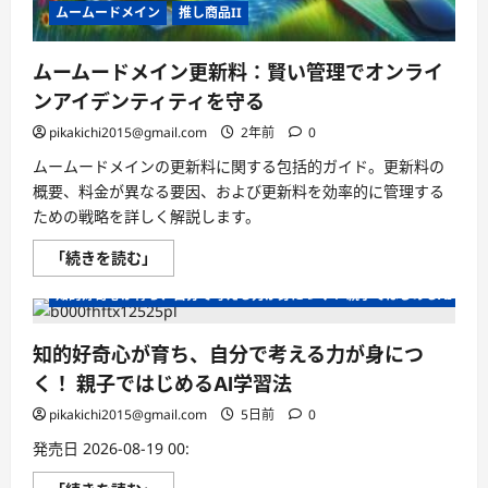
ムームードメイン
推し商品II
ムームードメイン更新料：賢い管理でオンライ
ンアイデンティティを守る
pikakichi2015@gmail.com
2年前
0
ムームードメインの更新料に関する包括的ガイド。更新料の
概要、料金が異なる要因、および更新料を効率的に管理する
ための戦略を詳しく解説します。
ム
「続きを読む」
ー
ム
知的好奇心が育ち、自分で考える力が身につく！ 親子ではじめるAI学習
ー
ド
メ
イ
知的好奇心が育ち、自分で考える力が身につ
ン
更
く！ 親子ではじめるAI学習法
新
料：
pikakichi2015@gmail.com
5日前
0
賢
い
発売日 2026-08-19 00:
管
理
で