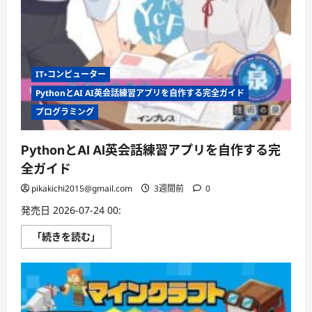
IT・コンピューター
PythonとAI AI英会話練習アプリを自作する完全ガイド
プログラミング
PythonとAI AI英会話練習アプリを自作する完
全ガイド
pikakichi2015@gmail.com
3週間前
0
発売日 2026-07-24 00:
Python
「続きを読む」
と
AI
AI
英
会
話
練