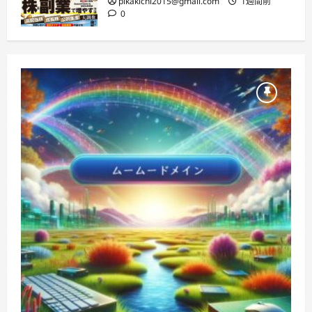
pikakichi2015@gmail.com
1週間前
0