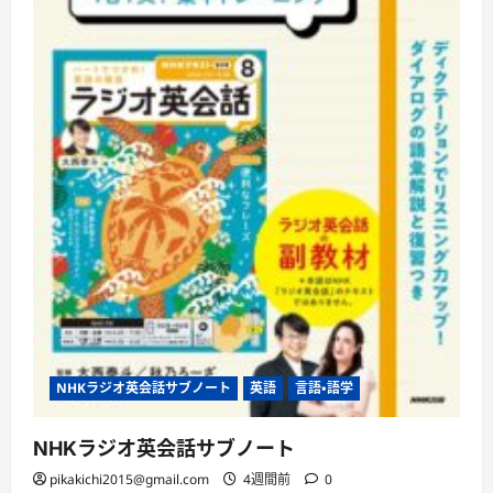
い
て
さ
ら
に
読
む
NHKラジオ英会話サブノート
英語
言語・語学
NHKラジオ英会話サブノート
pikakichi2015@gmail.com
4週間前
0