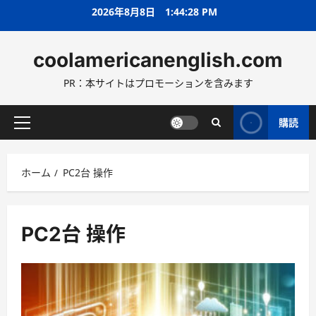
コ
2026年8月8日
1:44:29 PM
ン
テ
coolamericanenglish.com
ン
ツ
PR：本サイトはプロモーションを含みます
へ
ス
キ
購読
メ
ッ
イ
プ
ン
ホーム
PC2台 操作
メ
ニ
ュ
ー
PC2台 操作