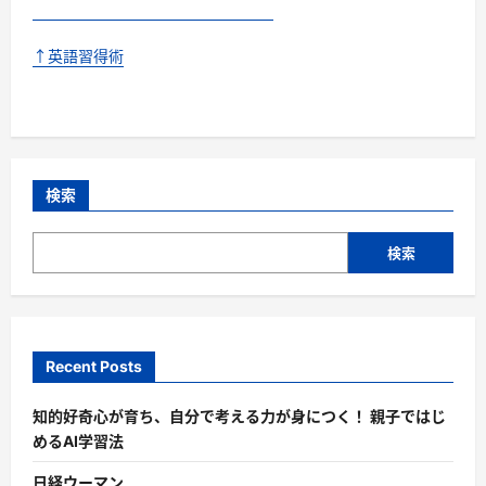
↑英語習得術
検索
検索
Recent Posts
知的好奇心が育ち、自分で考える力が身につく！ 親子ではじ
めるAI学習法
日経ウーマン