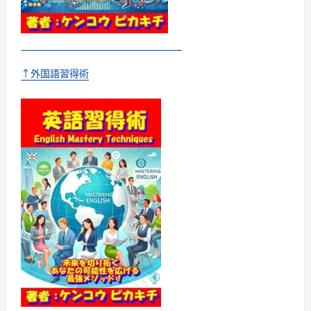
に
つ
い
て
さ
ら
に
↑外国語習得術
読
む