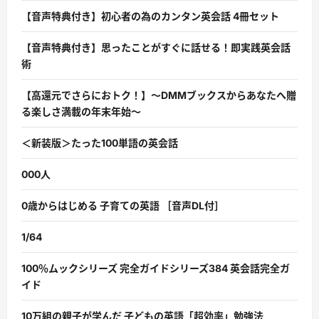
【音声特典付き】初心者の為のカンタン英会話 4冊セット
【音声特典付き】思ったことがすぐに話せる！即実践英会話
術
【高還元でさらにおトク！】〜DMMブックスからあなたへ贈
る楽しさ満載の年末年始〜
＜新装版＞たった100単語の英会話
000人
0歳からはじめる 子育ての英語 ［音声DL付］
1/64
100％ムックシリーズ 完全ガイドシリーズ384 英会話完全ガ
イド
10万組の親子が学んだ 子どもの英語「超効率」勉強法