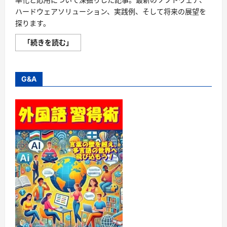
ハードウェアソリューション、実践例、そして将来の展望を
探ります。
PC2
「続きを読む」
台
操
作
「マ
ル
G&A
チ
タ
ス
ク
と
効
率
化
を
求
め
る
あ
な
た
に
最
適
の
選
択」