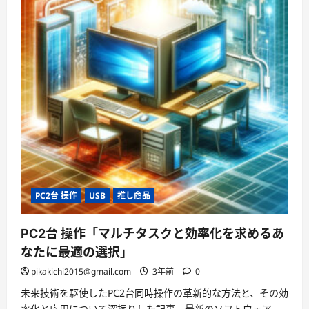
PC2台 操作
USB
推し商品
PC2台 操作「マルチタスクと効率化を求めるあ
なたに最適の選択」
pikakichi2015@gmail.com
3年前
0
未来技術を駆使したPC2台同時操作の革新的な方法と、その効
率化と応用について深掘りした記事。最新のソフトウェア、