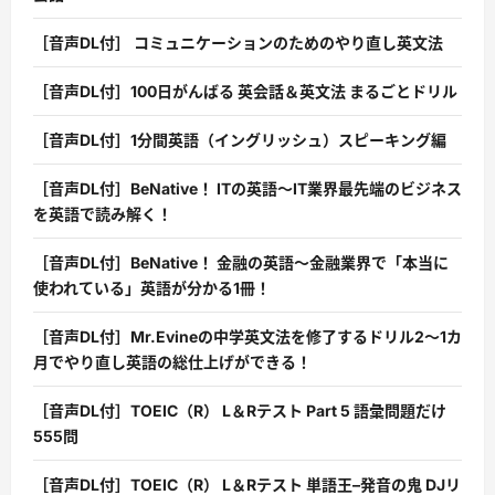
［音声DL付］ コミュニケーションのためのやり直し英文法
［音声DL付］100日がんばる 英会話＆英文法 まるごとドリル
［音声DL付］1分間英語（イングリッシュ）スピーキング編
［音声DL付］BeNative！ ITの英語〜IT業界最先端のビジネス
を英語で読み解く！
［音声DL付］BeNative！ 金融の英語〜金融業界で「本当に
使われている」英語が分かる1冊！
［音声DL付］Mr.Evineの中学英文法を修了するドリル2〜1カ
月でやり直し英語の総仕上げができる！
［音声DL付］TOEIC（R） L＆Rテスト Part 5 語彙問題だけ
555問
［音声DL付］TOEIC（R） L＆Rテスト 単語王–発音の鬼 DJリ