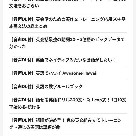
文法をおさらい
［音声DL付］英会話のための英作文トレーニング応用504 基
本英文法の総まとめ
［音声DL付］英会話最強の動詞30〜5億語のビッグデータで
分かった
［音声DL付］英語でネイティブみたいな会話がしたい！
［音声DL付］英語でハワイ Awesome Hawaii
［音声DL付］英語の数字ルールブック
［音声DL付］話せる英語ドリル300文〜Q-Leap式！ 1日10文
で始める・続ける
［音声DL付］語順が決め手！ 鬼の英文組み立てトレーニン
グ〜通じる英語は語順が命