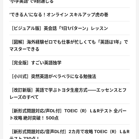
‘小学英語’で9割通じる
’できる人’になる！オンライン スキルアップ虎の巻
［ビジュアル版］英会話「1日1パターン」レッスン
［図解］海外経験ゼロでも仕事が忙しくても「英語は1年」で
マスターできる
［完全版］すごい英語独学
［小川式］突然英語がペラペラになる勉強法
［改訂新版］英語で学ぶトヨタ生産方式――エッセンスとフ
レーズのすべて
［新形式問題対応/声DL付］TOEIC（R） L＆Rテスト 全パー
ト攻略 絶対突破！ 500点
［新形式問題対応/音声DL付］2カ月で攻略 TOEIC（R） L＆R
テスト 730点！