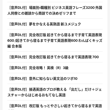
［音声DL付］場面別・職種別 ビジネス英語フレーズ3200 外国
人同僚との雑談から商談での決めゼリフまで
［音声DL付］夢をかなえる英熟語 新ユメジュク
［音声DL付］完全改訂版 起きてから寝るまで子育て英語表現
600 /起きてから寝るまで子育て英語表現600 わんぱくキッズ
編 合本版
［音声DL付］完全改訂版 起きてから寝るまで英語表現 700
［音声DL付］完全攻略！ 英検（R）3級
［音声DL付］意外に知らない英文法のツボ10
［音声DL付］接遇英語のプロが教える 「出だし」だけ＋ジェ
スチャーからはじめるおもてなし英語
［音声DL付］改訂版 もっとやさしい起きてから寝るまで英語