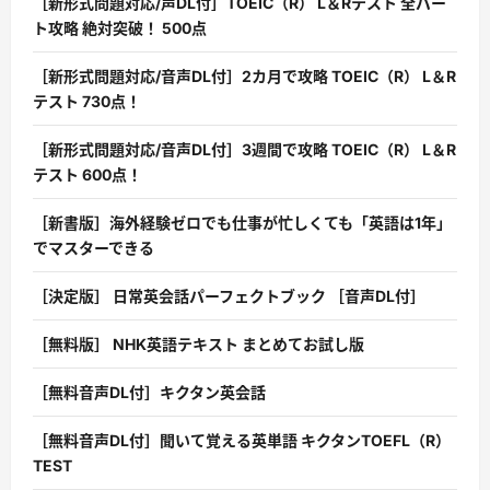
［新形式問題対応/声DL付］TOEIC（R） L＆Rテスト 全パー
ト攻略 絶対突破！ 500点
［新形式問題対応/音声DL付］2カ月で攻略 TOEIC（R） L＆R
テスト 730点！
［新形式問題対応/音声DL付］3週間で攻略 TOEIC（R） L＆R
テスト 600点！
［新書版］海外経験ゼロでも仕事が忙しくても「英語は1年」
でマスターできる
［決定版］ 日常英会話パーフェクトブック ［音声DL付］
［無料版］ NHK英語テキスト まとめてお試し版
［無料音声DL付］キクタン英会話
［無料音声DL付］聞いて覚える英単語 キクタンTOEFL（R）
TEST