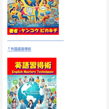
ブ
ッ
ク）
に
つ
い
て
さ
ら
に
読
む
↑外国語習得術