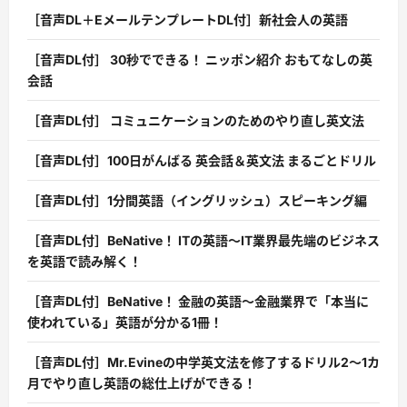
［音声DL＋EメールテンプレートDL付］新社会人の英語
［音声DL付］ 30秒でできる！ ニッポン紹介 おもてなしの英
会話
［音声DL付］ コミュニケーションのためのやり直し英文法
［音声DL付］100日がんばる 英会話＆英文法 まるごとドリル
［音声DL付］1分間英語（イングリッシュ）スピーキング編
［音声DL付］BeNative！ ITの英語〜IT業界最先端のビジネス
を英語で読み解く！
［音声DL付］BeNative！ 金融の英語〜金融業界で「本当に
使われている」英語が分かる1冊！
［音声DL付］Mr.Evineの中学英文法を修了するドリル2〜1カ
月でやり直し英語の総仕上げができる！