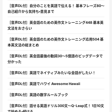
［音声DL付］自分のことを英語で伝える！ 基本フレーズ80〜
自己紹介から気持ち・意見まで
［音声DL付］英会話のための英作文トレーニング448 基本英
文法をおさらい
［音声DL付］英会話のための英作文トレーニング応用504 基
本英文法の総まとめ
［音声DL付］英会話最強の動詞30〜5億語のビッグデータで
分かった
［音声DL付］英語でネイティブみたいな会話がしたい！
［音声DL付］英語でハワイ Awesome Hawaii
［音声DL付］英語の数字ルールブック
［音声DL付］話せる英語ドリル300文〜Q-Leap式！ 1日10文
で始める・続ける