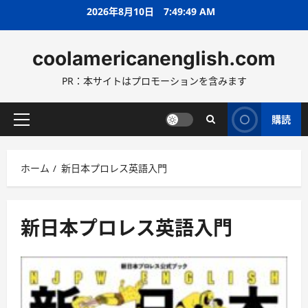
コ
2026年8月10日
7:49:50 AM
ン
テ
coolamericanenglish.com
ン
ツ
PR：本サイトはプロモーションを含みます
へ
ス
キ
購読
メ
ッ
イ
プ
ン
ホーム
新日本プロレス英語入門
メ
ニ
ュ
ー
新日本プロレス英語入門