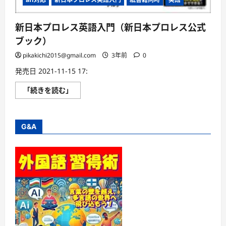
新日本プロレス英語入門（新日本プロレス公式
ブック）
pikakichi2015@gmail.com
3年前
0
発売日 2021-11-15 17:
新
「続きを読む」
日
本
プ
ロ
レ
G&A
ス
英
語
入
門
（新
日
本
プ
ロ
レ
ス
公
式