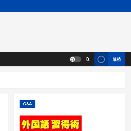
購読
G&A