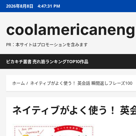
コ
2026年8月8日
4:47:32 PM
ン
テ
coolamericaneng
ン
ツ
へ
PR：本サイトはプロモーションを含みます
ス
キ
ッ
ピカキチ叢書 売れ筋ランキングTOP10作品
プ
ホーム
ネイティブがよく使う！ 英会話 瞬間返しフレーズ100
ネイティブがよく使う！ 英会