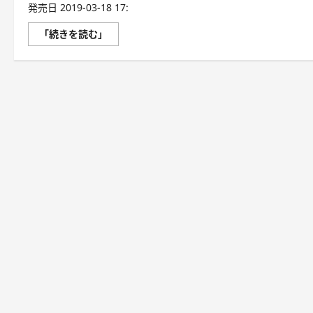
発売日 2019-03-18 17:
ネ
「続きを読む」
イ
テ
ィ
ブ
が
よ
く
使
う！
英
会
話
瞬
間
返
し
フ
レ
ー
ズ
100
に
つ
い
て
さ
ら
に