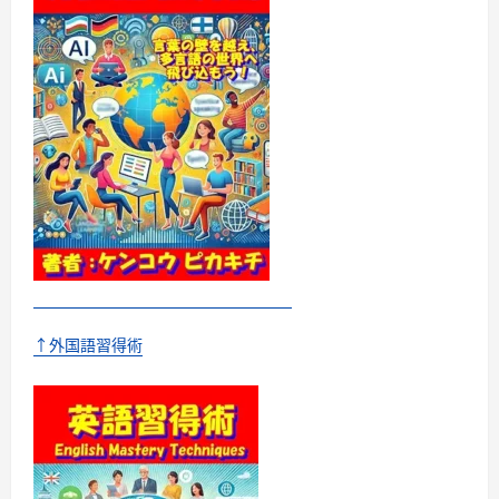
あ
り
ま
せ
ん
に
つ
い
て
さ
ら
に
読
む
↑外国語習得術