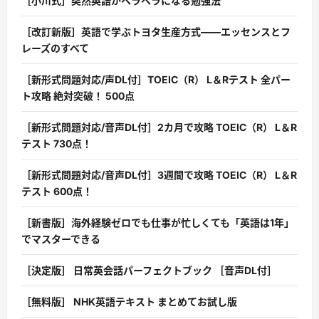
［小川式］突然英語がペラペラになる勉強法
［改訂新版］英語で学ぶトヨタ生産方式――エッセンスとフ
レーズのすべて
［新形式問題対応/声DL付］TOEIC（R） L＆Rテスト 全パー
ト攻略 絶対突破！ 500点
［新形式問題対応/音声DL付］2カ月で攻略 TOEIC（R） L＆R
テスト 730点！
［新形式問題対応/音声DL付］3週間で攻略 TOEIC（R） L＆R
テスト 600点！
［新書版］海外経験ゼロでも仕事が忙しくても「英語は1年」
でマスターできる
［決定版］ 日常英会話パーフェクトブック ［音声DL付］
［無料版］ NHK英語テキスト まとめてお試し版