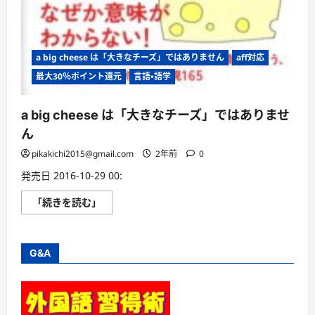
a big cheese は「大きなチーズ」ではありません
aff対応
最大30％ポイント還元
言語・語学
a big cheese は「大きなチーズ」ではありませ
ん
pikakichi2015@gmail.com
2年前
0
発売日 2016-10-29 00:
a
「続きを読む」
big
cheese
は
「大
き
G&A
な
チ
ー
ズ」
で
は