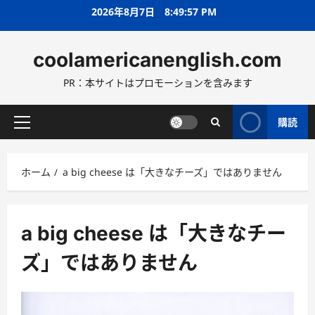
コ
2026年8月7日
8:49:59 PM
ン
テ
coolamericanenglish.com
ン
ツ
PR：本サイトはプロモーションを含みます
へ
ス
キ
購読
メ
ッ
イ
プ
ン
ホーム
a big cheese は「大きなチーズ」ではありません
メ
ニ
ュ
ー
a big cheese は「大きなチー
ズ」ではありません