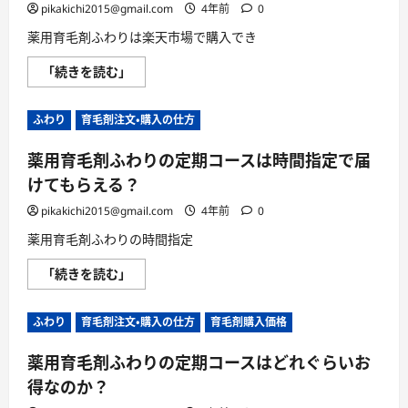
薬
pikakichi2015@gmail.com
4年前
0
用
育
薬用育毛剤ふわりは楽天市場で購入でき
毛
剤
薬
「続きを読む」
ふ
用
わ
育
り
毛
は
ふわり
育毛剤注文・購入の仕方
剤
買
ふ
う
わ
べ
薬用育毛剤ふわりの定期コースは時間指定で届
り
き？
は
に
けてもらえる？
楽
つ
天
い
市
pikakichi2015@gmail.com
4年前
0
て
場
さ
で
ら
薬用育毛剤ふわりの時間指定
購
に
入
読
薬
「続きを読む」
で
む
用
き
育
る
毛
の
ふわり
育毛剤注文・購入の仕方
育毛剤購入価格
剤
か？
ふ
に
わ
つ
薬用育毛剤ふわりの定期コースはどれぐらいお
り
い
の
て
得なのか？
定
さ
期
ら