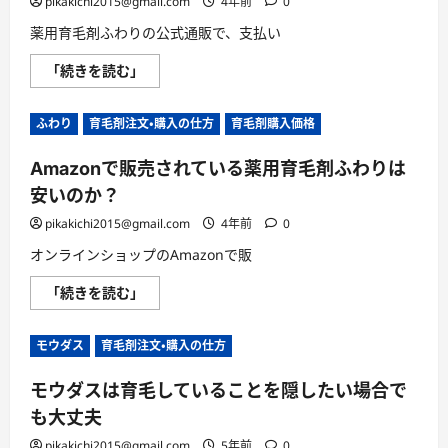
加
pikakichi2015@gmail.com
4年前
0
い
の
て
育
さ
薬用育毛剤ふわりの公式通販で、支払い
毛
ら
剤
に
薬
「続きを読む」
な
読
用
の
む
育
か？
毛
に
ふわり
育毛剤注文・購入の仕方
育毛剤購入価格
剤
つ
ふ
い
わ
て
Amazonで販売されている薬用育毛剤ふわりは
り
さ
の
ら
安いのか？
支
に
払
読
い
pikakichi2015@gmail.com
4年前
0
む
に
利
オンラインショップのAmazonで販
用
で
Amazon
「続きを読む」
き
で
る
販
決
売
済
モウダス
育毛剤注文・購入の仕方
さ
手
れ
段
て
は？
モウダスは育毛していることを隠したい場合で
い
に
る
つ
も大丈夫
薬
い
用
て
育
pikakichi2015@gmail.com
5年前
0
さ