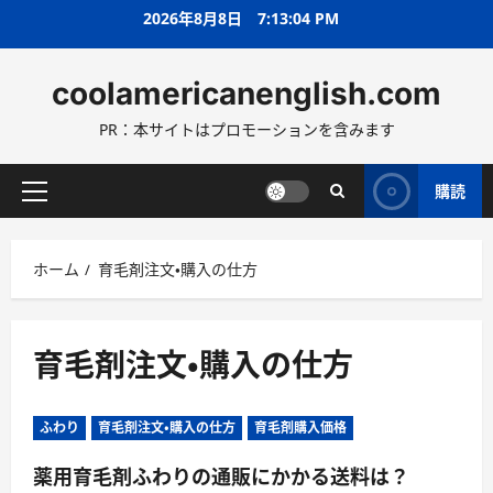
コ
2026年8月8日
7:13:05 PM
ン
テ
coolamericanenglish.com
ン
ツ
PR：本サイトはプロモーションを含みます
へ
ス
キ
購読
メ
ッ
イ
プ
ン
ホーム
育毛剤注文・購入の仕方
メ
ニ
ュ
ー
育毛剤注文・購入の仕方
ふわり
育毛剤注文・購入の仕方
育毛剤購入価格
薬用育毛剤ふわりの通販にかかる送料は？