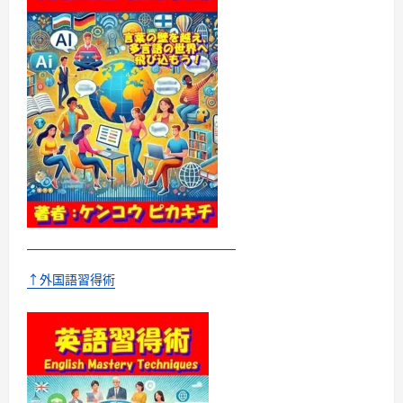
る
て
方
さ
法
ら
に
に
つ
読
い
む
て
さ
ら
に
読
む
↑外国語習得術