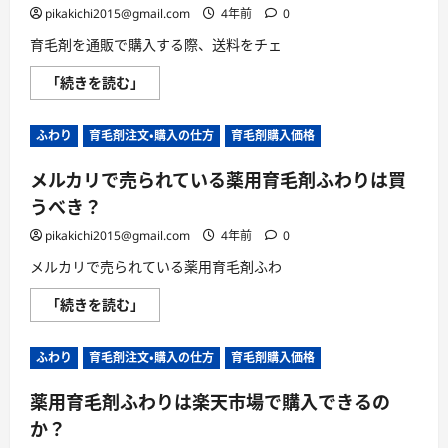
pikakichi2015@gmail.com
4年前
0
育毛剤を通販で購入する際、送料をチェ
薬
「続きを読む」
用
育
毛
ふわり
育毛剤注文・購入の仕方
育毛剤購入価格
剤
ふ
わ
メルカリで売られている薬用育毛剤ふわりは買
り
の
うべき？
通
販
に
pikakichi2015@gmail.com
4年前
0
か
か
メルカリで売られている薬用育毛剤ふわ
る
送
メ
「続きを読む」
料
ル
は？
カ
に
リ
つ
ふわり
育毛剤注文・購入の仕方
育毛剤購入価格
で
い
売
て
ら
さ
薬用育毛剤ふわりは楽天市場で購入できるの
れ
ら
て
に
か？
い
読
る
む