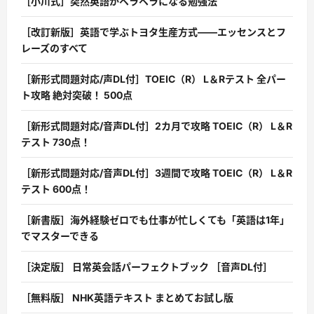
［小川式］突然英語がペラペラになる勉強法
［改訂新版］英語で学ぶトヨタ生産方式――エッセンスとフ
レーズのすべて
［新形式問題対応/声DL付］TOEIC（R） L＆Rテスト 全パー
ト攻略 絶対突破！ 500点
［新形式問題対応/音声DL付］2カ月で攻略 TOEIC（R） L＆R
テスト 730点！
［新形式問題対応/音声DL付］3週間で攻略 TOEIC（R） L＆R
テスト 600点！
［新書版］海外経験ゼロでも仕事が忙しくても「英語は1年」
でマスターできる
［決定版］ 日常英会話パーフェクトブック ［音声DL付］
［無料版］ NHK英語テキスト まとめてお試し版