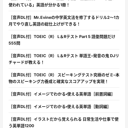
使われている」英語が分かる1冊！
［音声DL付］Mr.Evineの中学英文法を修了するドリル2〜1カ
月でやり直し英語の総仕上げができる！
［音声DL付］TOEIC（R） L＆Rテスト Part 5 語彙問題だけ
555問
［音声DL付］TOEIC（R） L＆Rテスト 単語王–発音の鬼 DJリ
チャードが教える！
［音声DL付］TOEIC（R） スピーキングテスト究極のゼミ–本
物のスピーキング力養成と確実なスコアアップを実現！
［音声DL付］イメージでわかる・使える英単語［前置詞編］
［音声DL付］イメージでわかる・使える英単語［動詞編］
［音声DL付］イラストだから覚えられる 日常生活や仕事で使
う英単語1200