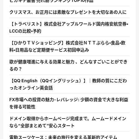
ピカキチ叢書 売れ筋ランキングTOP10作品
クリスマス、お正月には素敵なプレゼントを大切なあの人に
【トラベリスト】株式会社アップルワールド国内格安航空券・
LCCの比較・予約
【ひかりＴＶショッピング】株式会社ＮＴＴぷらら・食品・飲
料・日用品など定期便サービス初回申込み
歌が健康増進に与える効果と魅力 、どんなすごいことができ
るの？
【QQ English（QQイングリッシュ）】｜教師の質にこだわ
ったオンライン英会話
FX市場への投資の魅力-レバレッジ: 少額の資金で大きな利益
を得る可能性
ドメイン取得からホームページ完成まで。ムームードメイン
なら“全部まとめて”安心スタート
電動スーツケース：未来の旅行を変える革新的アイテム