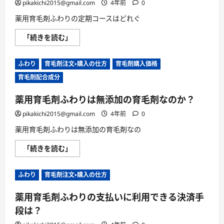
コ
pikakichi2015@gmail.com
4年前
0
に
ー
読
ス
む
薬用育毛剤ふわりの定期コースはどれぐ
は
時
薬
「続きを読む」
間
用
指
育
定
毛
で
ふわり
育毛剤注文・購入の仕方
育毛剤購入価格
剤
届
ふ
け
育毛剤配合成分
わ
て
り
も
の
ら
薬用育毛剤ふわりは無添加の育毛剤なのか？
定
え
期
る？
コ
pikakichi2015@gmail.com
4年前
0
に
ー
つ
ス
い
薬用育毛剤ふわりは無添加の育毛剤なの
は
て
ど
さ
薬
「続きを読む」
れ
ら
用
ぐ
に
育
ら
読
毛
い
む
ふわり
育毛剤注文・購入の仕方
剤
お
ふ
得
わ
な
薬用育毛剤ふわりの支払いに利用できる決済手
り
の
は
か？
段は？
無
に
添
つ