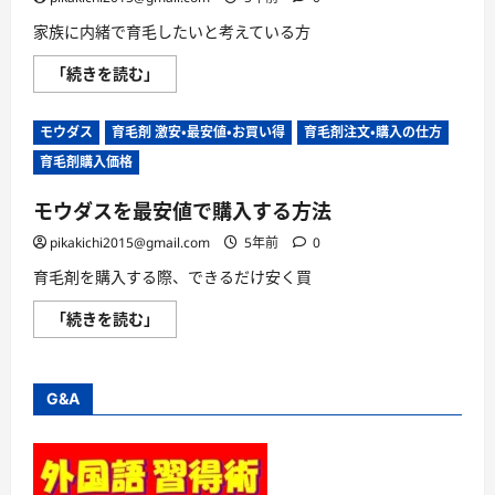
毛
ら
剤
に
家族に内緒で育毛したいと考えている方
ふ
読
わ
む
モ
「続きを読む」
り
ウ
は
ダ
安
ス
い
モウダス
育毛剤 激安・最安値・お買い得
育毛剤注文・購入の仕方
は
の
育
か？
育毛剤購入価格
毛
に
し
つ
て
い
モウダスを最安値で購入する方法
い
て
る
さ
こ
pikakichi2015@gmail.com
5年前
0
ら
と
に
を
読
育毛剤を購入する際、できるだけ安く買
隠
む
し
モ
「続きを読む」
た
ウ
い
ダ
場
ス
合
を
で
最
も
G&A
安
大
値
丈
で
夫
購
に
入
つ
す
い