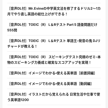
［音声DL付］Mr.Evineの中学英文法を修了するドリル2〜1カ
月でやり直し英語の総仕上げができる！
［音声DL付］TOEIC（R） L＆Rテスト Part 5 語彙問題だけ
555問
［音声DL付］TOEIC（R） L＆Rテスト 単語王–発音の鬼 DJリ
チャードが教える！
［音声DL付］TOEIC（R） スピーキングテスト究極のゼミ–本
物のスピーキング力養成と確実なスコアアップを実現！
［音声DL付］イメージでわかる・使える英単語［前置詞編］
［音声DL付］イメージでわかる・使える英単語［動詞編］
［音声DL付］イラストだから覚えられる 日常生活や仕事で使
う英単語1200