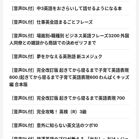
［音声DL付］中3英語をおさらいして話せるようになる本
［音声DL付］仕事英会話まるごとフレーズ
［音声DL付］場面別・職種別 ビジネス英語フレーズ3200 外国
人同僚との雑談から商談での決めゼリフまで
［音声DL付］夢をかなえる英熟語 新ユメジュク
［音声DL付］完全改訂版 起きてから寝るまで子育て英語表現
600 /起きてから寝るまで子育て英語表現600 わんぱくキッズ
編 合本版
［音声DL付］完全改訂版 起きてから寝るまで英語表現 700
［音声DL付］完全攻略！ 英検（R）3級
［音声DL付］意外に知らない英文法のツボ10
［音声DL付］接遇英語のプロが教える 「出だし」だけ＋ジェ