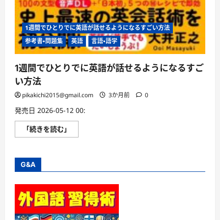
1週間でひとりでに英語が話せるようになるすごい方法
参考書・問題集
英語
言語・語学
1週間でひとりでに英語が話せるようになるすご
い方法
pikakichi2015@gmail.com
3か月前
0
発売日 2026-05-12 00:
1
「続きを読む」
週
間
で
ひ
と
G&A
り
で
に
英
語
が
話
せ