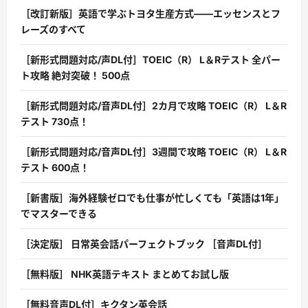
［改訂新版］英語で学ぶトヨタ生産方式――エッセンスとフ
レーズのすべて
［新形式問題対応/声DL付］TOEIC（R） L＆Rテスト 全パー
ト攻略 絶対突破！ 500点
［新形式問題対応/音声DL付］2カ月で攻略 TOEIC（R） L＆R
テスト 730点！
［新形式問題対応/音声DL付］3週間で攻略 TOEIC（R） L＆R
テスト 600点！
［新書版］海外経験ゼロでも仕事が忙しくても「英語は1年」
でマスターできる
［決定版］ 日常英会話パーフェクトブック ［音声DL付］
［無料版］ NHK英語テキスト まとめてお試し版
［無料音声DL付］キクタン英会話