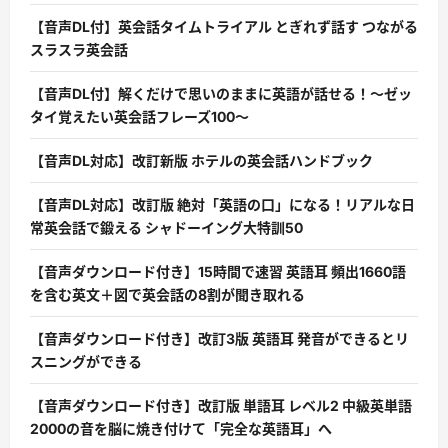
【音声DL付】英会話タイムトライアル とぎれず話す つながる
スラスラ英会話
【音声DL付】解くだけで思いのままに英語が話せる！〜ゼッ
タイ覚えたい英会話フレーズ100〜
【音声DL対応】改訂新版 ホテルの英会話ハンドブック
【音声DL対応】改訂版 絶対「英語の口」になる！リアルな日
常英会話で鍛える シャドーイング大特訓50
【音声ダウンロード付き】15時間で速習 英語耳 頻出1660語
を含む英文＋図で英会話の8割が聞き取れる
【音声ダウンロード付き】改訂3版 英語耳 発音ができるとリ
スニングができる
【音声ダウンロード付き】改訂版 単語耳 レベル2 中級英単語
2000の音を脳に焼き付けて「完全な英語耳」へ