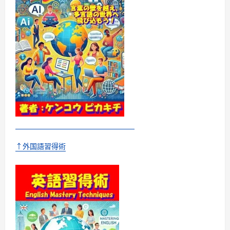
る
よ
う
に
な
る
す
ご
い
方
法
に
つ
い
て
さ
ら
に
読
む
↑外国語習得術