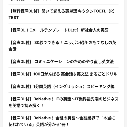
［無料音声DL付］聞いて覚える英単語 キクタンTOEFL（R）
TEST
［音声DL＋EメールテンプレートDL付］新社会人の英語
［音声DL付］ 30秒でできる！ ニッポン紹介 おもてなしの英
会話
［音声DL付］ コミュニケーションのためのやり直し英文法
［音声DL付］100日がんばる 英会話＆英文法 まるごとドリル
［音声DL付］1分間英語（イングリッシュ）スピーキング編
［音声DL付］BeNative！ ITの英語〜IT業界最先端のビジネス
を英語で読み解く！
［音声DL付］BeNative！ 金融の英語〜金融業界で「本当に
使われている」英語が分かる1冊！