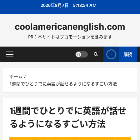
コ
2026年8月7日
5:18:56 AM
ン
テ
coolamericanenglish.com
ン
ツ
PR：本サイトはプロモーションを含みます
へ
ス
キ
購読
メ
ッ
イ
プ
ン
ホーム
メ
1週間でひとりでに英語が話せるようになるすごい方法
ニ
ュ
ー
1週間でひとりでに英語が話せ
るようになるすごい方法