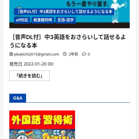
［音声DL付］中3英語をおさらいして話せるようになる本
aff対応
紙書籍同時
言語・語学
［音声DL付］中3英語をおさらいして話せるよ
うになる本
pikakichi2015@gmail.com
3年前
0
発売日 2022-01-20 00:
［音
「続きを読む」
声
DL
付］
中
3
G&A
英
語
を
お
さ
ら
い
し
て