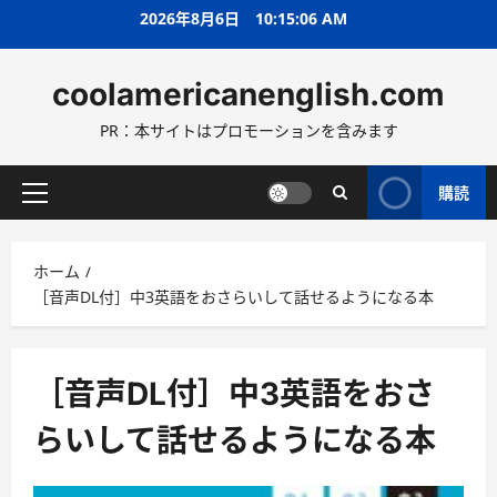
コ
2026年8月6日
10:15:07 AM
ン
テ
coolamericanenglish.com
ン
ツ
PR：本サイトはプロモーションを含みます
へ
ス
キ
購読
メ
ッ
イ
プ
ン
ホーム
メ
［音声DL付］中3英語をおさらいして話せるようになる本
ニ
ュ
ー
［音声DL付］中3英語をおさ
らいして話せるようになる本