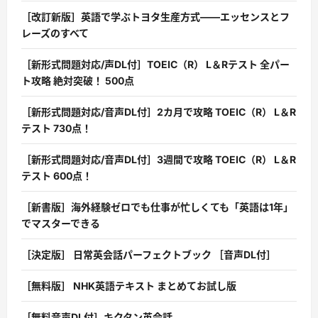
［改訂新版］英語で学ぶトヨタ生産方式――エッセンスとフ
レーズのすべて
［新形式問題対応/声DL付］TOEIC（R） L＆Rテスト 全パー
ト攻略 絶対突破！ 500点
［新形式問題対応/音声DL付］2カ月で攻略 TOEIC（R） L＆R
テスト 730点！
［新形式問題対応/音声DL付］3週間で攻略 TOEIC（R） L＆R
テスト 600点！
［新書版］海外経験ゼロでも仕事が忙しくても「英語は1年」
でマスターできる
［決定版］ 日常英会話パーフェクトブック ［音声DL付］
［無料版］ NHK英語テキスト まとめてお試し版
［無料音声DL付］キクタン英会話