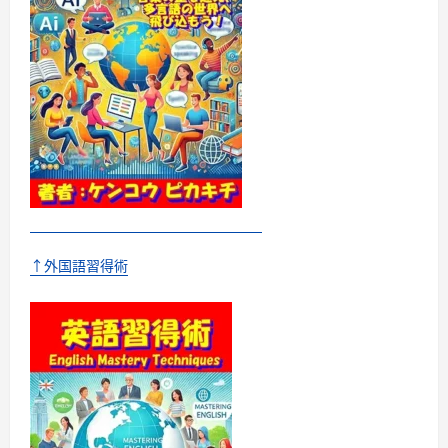
話
せ
る
よ
う
に
な
る
本
に
つ
い
て
さ
ら
に
読
む
↑外国語習得術