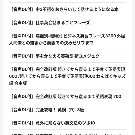
［音声DL付］中3英語をおさらいして話せるようになる本
［音声DL付］仕事英会話まるごとフレーズ
［音声DL付］場面別・職種別 ビジネス英語フレーズ3200 外国
人同僚との雑談から商談での決めゼリフまで
［音声DL付］夢をかなえる英熟語 新ユメジュク
［音声DL付］完全改訂版 起きてから寝るまで子育て英語表現
600 /起きてから寝るまで子育て英語表現600 わんぱくキッズ
編 合本版
［音声DL付］完全改訂版 起きてから寝るまで英語表現 700
［音声DL付］完全攻略！ 英検（R）3級
［音声DL付］意外に知らない英文法のツボ10