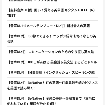
［無料音声DL付］聞いて覚える英単語 キクタンTOEFL（R）
TEST
［音声DL＋EメールテンプレートDL付］新社会人の英語
［音声DL付］ 30秒でできる！ ニッポン紹介 おもてなしの英
会話
［音声DL付］ コミュニケーションのためのやり直し英文法
［音声DL付］100日がんばる 英会話＆英文法 まるごとドリル
［音声DL付］1分間英語（イングリッシュ）スピーキング編
［音声DL付］BeNative！ ITの英語〜IT業界最先端のビジネス
を英語で読み解く！
［音声DL付］BeNative！ 金融の英語〜金融業界で「本当に
使われている」英語が分かる1冊！