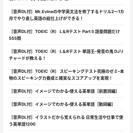
［音声DL付］Mr.Evineの中学英文法を修了するドリル2〜1カ
月でやり直し英語の総仕上げができる！
［音声DL付］TOEIC（R） L＆Rテスト Part 5 語彙問題だけ
555問
［音声DL付］TOEIC（R） L＆Rテスト 単語王–発音の鬼 DJリ
チャードが教える！
［音声DL付］TOEIC（R） スピーキングテスト究極のゼミ–本
物のスピーキング力養成と確実なスコアアップを実現！
［音声DL付］イメージでわかる・使える英単語［前置詞編］
［音声DL付］イメージでわかる・使える英単語［動詞編］
［音声DL付］イラストだから覚えられる 日常生活や仕事で使
う英単語1200