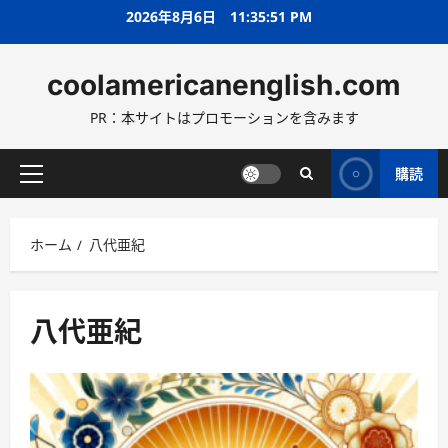
コ
2026年8月6日
11:35:52 PM
ン
テ
coolamericanenglish.com
ン
ツ
PR：本サイトはプロモーションを含みます
へ
ス
キ
購読
メ
ッ
イ
プ
ン
ホーム
八代亜紀
メ
ニ
ュ
ー
八代亜紀