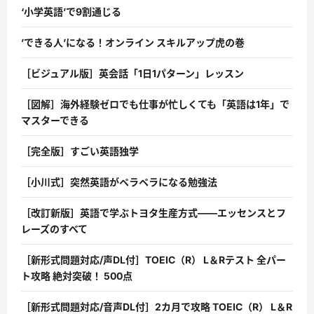
‘小学英語’で9割通じる
’できる人’になる！オンライン スキルアップ虎の巻
［ビジュアル版］英会話「1日1パターン」レッスン
［図解］海外経験ゼロでも仕事が忙しくても「英語は1年」で
マスターできる
［完全版］すごい英語独学
［小川式］突然英語がペラペラになる勉強法
［改訂新版］英語で学ぶトヨタ生産方式――エッセンスとフ
レーズのすべて
［新形式問題対応/声DL付］TOEIC（R） L＆Rテスト 全パー
ト攻略 絶対突破！ 500点
［新形式問題対応/音声DL付］2カ月で攻略 TOEIC（R） L＆R