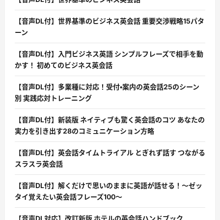
【音声DL付】世界基準のビジネス英会話 重要交渉戦略15パタ
ーン
【音声DL付】入門ビジネス英語 シンプルフレーズで相手を動
かす！ 初めてのビジネス英会話
【音声DL付】多業種に対応！受付・案内の英会話25のシーン
別 実践応対トレーニング
【音声DL付】新装版 ネイティブも驚く英会話のコツ あなたの
実力を引き出す28のコミュニケーション方略
【音声DL付】英会話タイムトライアル とぎれず話す つながる
スラスラ英会話
【音声DL付】解くだけで思いのままに英語が話せる！〜ゼッ
タイ覚えたい英会話フレーズ100〜
【音声DL対応】改訂新版 ホテルの英会話ハンドブック