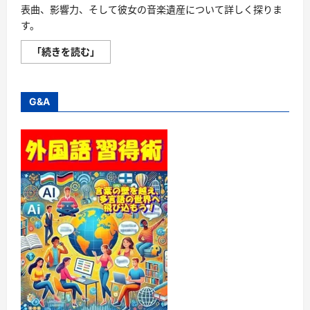
表曲、影響力、そして彼女の音楽遺産について詳しく探りま
す。
八
「続きを読む」
代
亜
紀:
伝
説
G&A
の
歌
声、
永
遠
の
魅
力 -
時
代
を
超
え
て
心
に
響
く
不
朽
の