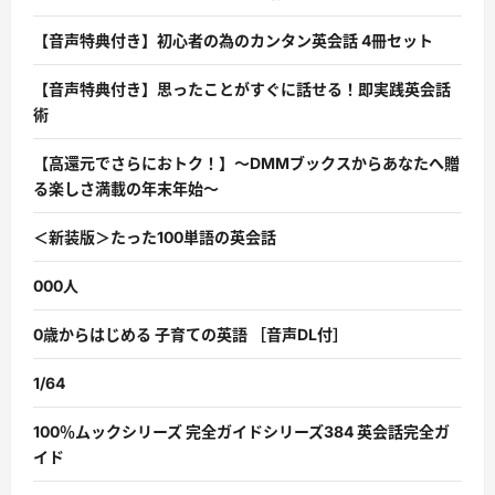
【音声特典付き】初心者の為のカンタン英会話 4冊セット
【音声特典付き】思ったことがすぐに話せる！即実践英会話
術
【高還元でさらにおトク！】〜DMMブックスからあなたへ贈
る楽しさ満載の年末年始〜
＜新装版＞たった100単語の英会話
000人
0歳からはじめる 子育ての英語 ［音声DL付］
1/64
100％ムックシリーズ 完全ガイドシリーズ384 英会話完全ガ
イド