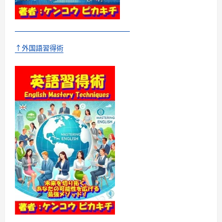
メ
ロ
デ
ィ
ー
に
つ
↑外国語習得術
い
て
さ
ら
に
読
む