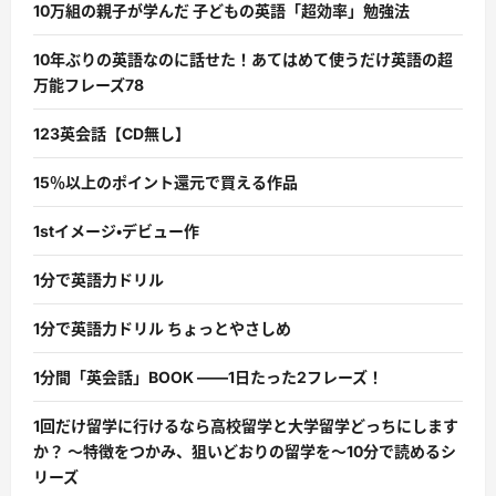
10万組の親子が学んだ 子どもの英語「超効率」勉強法
10年ぶりの英語なのに話せた！あてはめて使うだけ英語の超
万能フレーズ78
123英会話【CD無し】
15％以上のポイント還元で買える作品
1stイメージ・デビュー作
1分で英語力ドリル
1分で英語力ドリル ちょっとやさしめ
1分間「英会話」BOOK ――1日たった2フレーズ！
1回だけ留学に行けるなら高校留学と大学留学どっちにします
か？ 〜特徴をつかみ、狙いどおりの留学を〜10分で読めるシ
リーズ