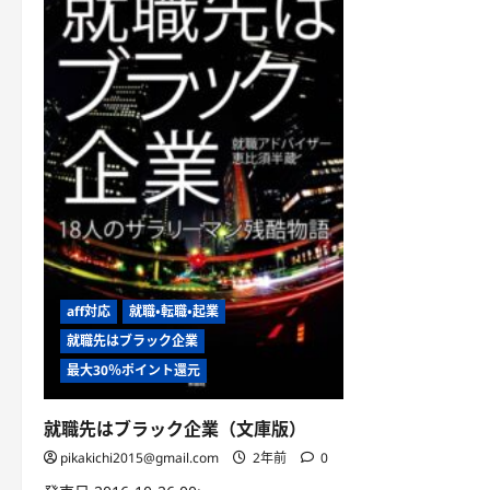
aff対応
就職・転職・起業
就職先はブラック企業
最大30％ポイント還元
就職先はブラック企業（文庫版）
pikakichi2015@gmail.com
2年前
0