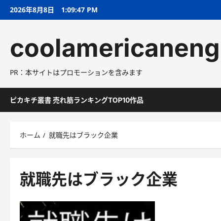
コ
2026年8月8日
1:09:48 PM
ン
テ
coolamericaneng
ン
ツ
へ
PR：本サイトはプロモーションを含みます
ス
キ
ッ
ピカキチ叢書 売れ筋ランキングTOP10作品
プ
ホーム
就職先はブラック企業
就職先はブラック企業