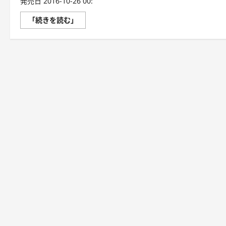
発売日 2016-10-26 00:
就
「続きを読む」
職
先
は
ブ
ラ
ッ
ク
企
業
（文
庫
版）
に
つ
い
て
さ
ら
に
読
む