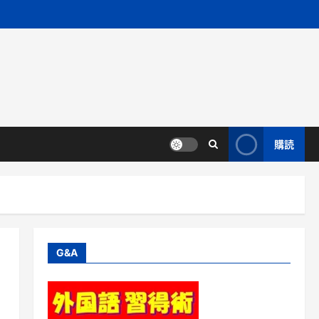
購読
G&A