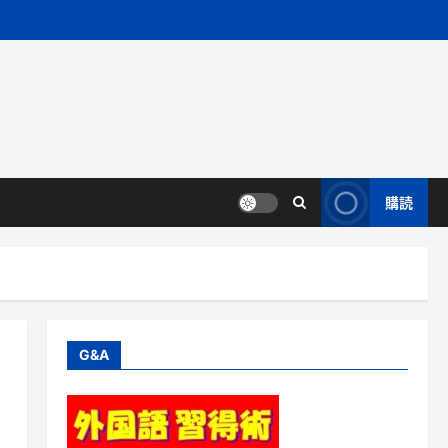
購読
G&A