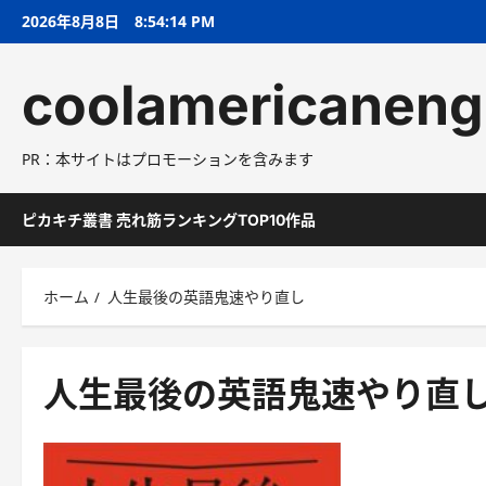
コ
2026年8月8日
8:54:14 PM
ン
テ
coolamericaneng
ン
ツ
へ
PR：本サイトはプロモーションを含みます
ス
キ
ッ
ピカキチ叢書 売れ筋ランキングTOP10作品
プ
ホーム
人生最後の英語鬼速やり直し
人生最後の英語鬼速やり直