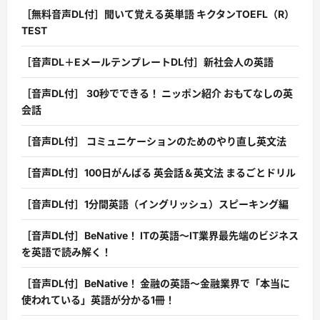
［無料音声DL付］聞いて覚える英単語 キクタンTOEFL（R）
TEST
［音声DL＋EメールテンプレートDL付］新社会人の英語
［音声DL付］ 30秒でできる！ ニッポン紹介 おもてなしの英
会話
［音声DL付］ コミュニケーションのためのやり直し英文法
［音声DL付］100日がんばる 英会話＆英文法 まるごとドリル
［音声DL付］1分間英語（イングリッシュ）スピーキング編
［音声DL付］BeNative！ ITの英語〜IT業界最先端のビジネス
を英語で読み解く！
［音声DL付］BeNative！ 金融の英語〜金融業界で「本当に
使われている」英語が分かる1冊！