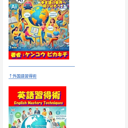
く
英
会
話
フ
レ
ー
ズ
集
に
つ
い
て
さ
ら
に
読
む
↑外国語習得術