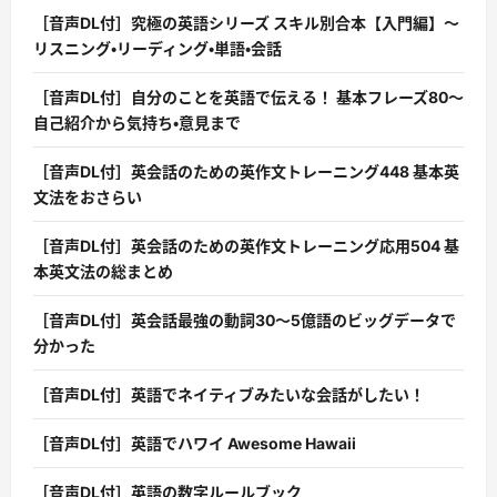
［音声DL付］究極の英語シリーズ スキル別合本【入門編】〜
リスニング・リーディング・単語・会話
［音声DL付］自分のことを英語で伝える！ 基本フレーズ80〜
自己紹介から気持ち・意見まで
［音声DL付］英会話のための英作文トレーニング448 基本英
文法をおさらい
［音声DL付］英会話のための英作文トレーニング応用504 基
本英文法の総まとめ
［音声DL付］英会話最強の動詞30〜5億語のビッグデータで
分かった
［音声DL付］英語でネイティブみたいな会話がしたい！
［音声DL付］英語でハワイ Awesome Hawaii
［音声DL付］英語の数字ルールブック