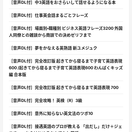
［音声DL付］中3英語をおさらいして話せるようになる本
［音声DL付］仕事英会話まるごとフレーズ
［音声DL付］場面別・職種別 ビジネス英語フレーズ3200 外国
人同僚との雑談から商談での決めゼリフまで
［音声DL付］夢をかなえる英熟語 新ユメジュク
［音声DL付］完全改訂版 起きてから寝るまで子育て英語表現
600 /起きてから寝るまで子育て英語表現600 わんぱくキッズ
編 合本版
［音声DL付］完全改訂版 起きてから寝るまで英語表現 700
［音声DL付］完全攻略！ 英検（R）3級
［音声DL付］意外に知らない英文法のツボ10
［音声DL付］接遇英語のプロが教える 「出だし」だけ＋ジェ