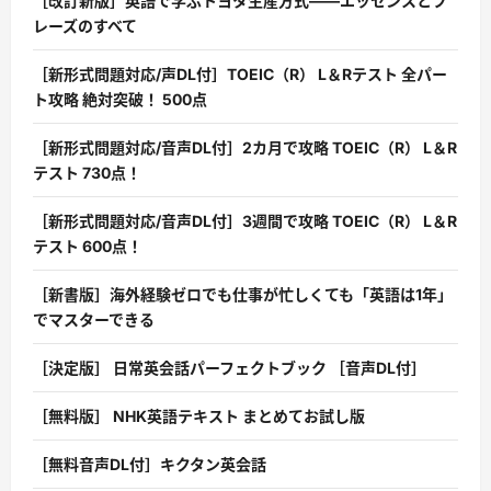
［改訂新版］英語で学ぶトヨタ生産方式――エッセンスとフ
レーズのすべて
［新形式問題対応/声DL付］TOEIC（R） L＆Rテスト 全パー
ト攻略 絶対突破！ 500点
［新形式問題対応/音声DL付］2カ月で攻略 TOEIC（R） L＆R
テスト 730点！
［新形式問題対応/音声DL付］3週間で攻略 TOEIC（R） L＆R
テスト 600点！
［新書版］海外経験ゼロでも仕事が忙しくても「英語は1年」
でマスターできる
［決定版］ 日常英会話パーフェクトブック ［音声DL付］
［無料版］ NHK英語テキスト まとめてお試し版
［無料音声DL付］キクタン英会話