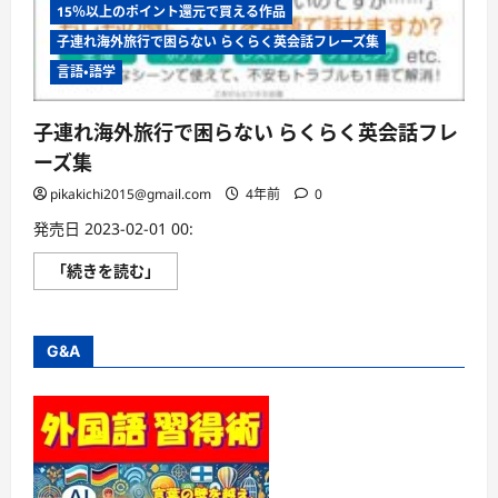
15％以上のポイント還元で買える作品
子連れ海外旅行で困らない らくらく英会話フレーズ集
言語・語学
子連れ海外旅行で困らない らくらく英会話フレ
ーズ集
pikakichi2015@gmail.com
4年前
0
発売日 2023-02-01 00:
子
「続きを読む」
連
れ
海
外
旅
G&A
行
で
困
ら
な
い
ら
く
ら