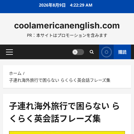
コ
2026年8月9日
4:22:30 AM
ン
テ
coolamericanenglish.com
ン
ツ
PR：本サイトはプロモーションを含みます
へ
ス
キ
購読
メ
ッ
イ
プ
ン
ホーム
メ
子連れ海外旅行で困らない らくらく英会話フレーズ集
ニ
ュ
ー
子連れ海外旅行で困らない ら
くらく英会話フレーズ集