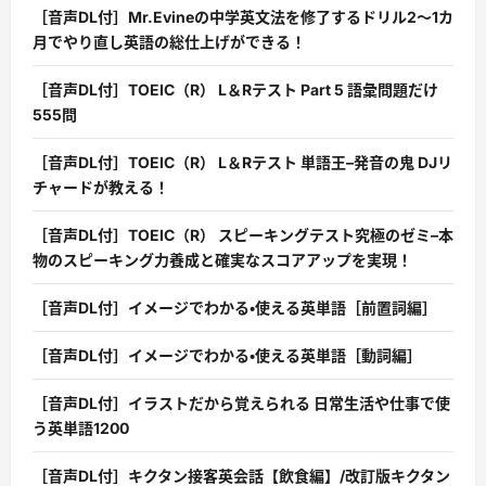
［音声DL付］Mr.Evineの中学英文法を修了するドリル2〜1カ
月でやり直し英語の総仕上げができる！
［音声DL付］TOEIC（R） L＆Rテスト Part 5 語彙問題だけ
555問
［音声DL付］TOEIC（R） L＆Rテスト 単語王–発音の鬼 DJリ
チャードが教える！
［音声DL付］TOEIC（R） スピーキングテスト究極のゼミ–本
物のスピーキング力養成と確実なスコアアップを実現！
［音声DL付］イメージでわかる・使える英単語［前置詞編］
［音声DL付］イメージでわかる・使える英単語［動詞編］
［音声DL付］イラストだから覚えられる 日常生活や仕事で使
う英単語1200
［音声DL付］キクタン接客英会話【飲食編】/改訂版キクタン