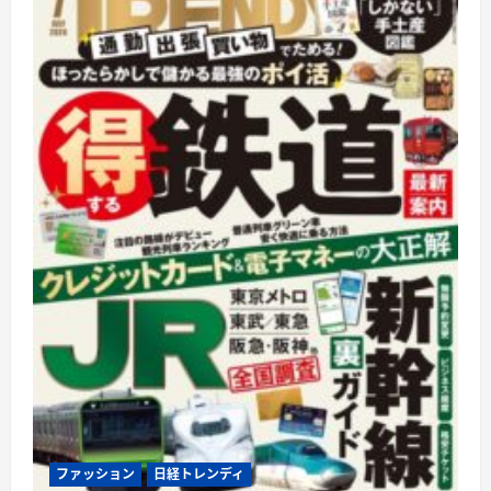
に
つ
い
て
さ
ら
に
読
む
ファッション
日経トレンディ