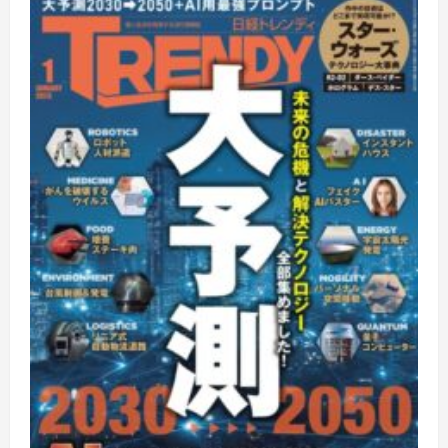
ン
デ
ィ
に
つ
い
て
さ
ら
に
読
む