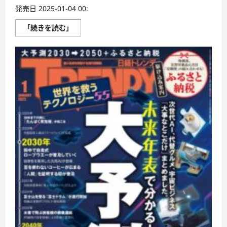
発売日 2025-01-04 00:
日
「続きを読む」
経
ト
レ
ン
デ
ィ
に
つ
い
て
さ
ら
に
読
む