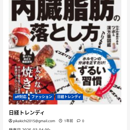
読
む
aff対応
ファッション
日経トレンディ
日経トレンディ
pikakichi2015@gmail.com
1年前
0
発売日 2025-03-04 00: