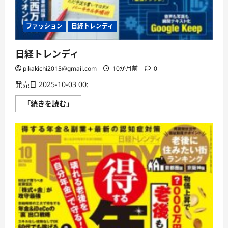
ファッション
日経トレンディ
日経トレンディ
pikakichi2015@gmail.com
10か月前
0
発売日 2025-10-03 00:
日
「続きを読む」
経
ト
レ
ン
デ
ィ
に
つ
い
て
さ
ら
に
読
む