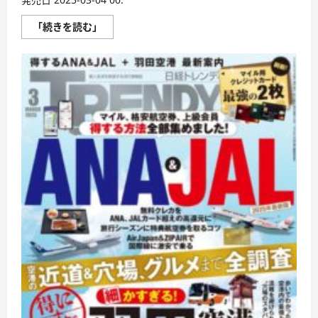
日
「続きを読む」
経
ト
レ
ン
デ
ィ
に
つ
い
て
さ
ら
に
読
む