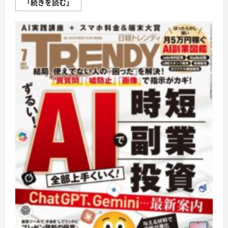
日
「続きを読む」
経
ト
レ
ン
デ
ィ
に
つ
い
て
さ
ら
に
読
む