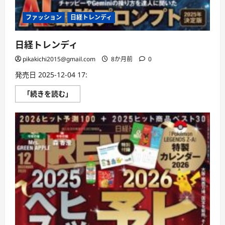
ファッション
日経トレンディ
日経トレンディ
pikakichi2015@gmail.com
8か月前
0
発売日 2025-12-04 17:
日
「続きを読む」
経
ト
レ
ン
デ
ィ
に
つ
い
て
さ
ら
に
読
む