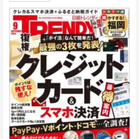
経
ト
レ
ン
デ
ィ
に
つ
い
て
さ
ら
に
読
む