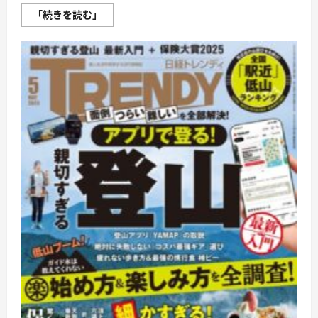
日
「続きを読む」
経
ト
レ
ン
デ
ィ
に
つ
い
て
さ
ら
に
読
む