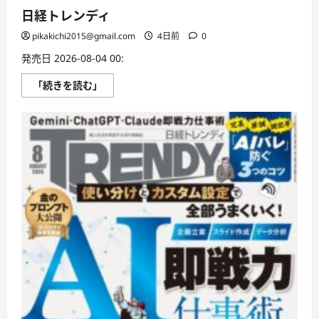
日経トレンディ
pikakichi2015@gmail.com
4日前
0
発売日 2026-08-04 00:
日
「続きを読む」
経
ト
レ
ン
デ
ィ
に
つ
い
て
さ
ら
に
読
む