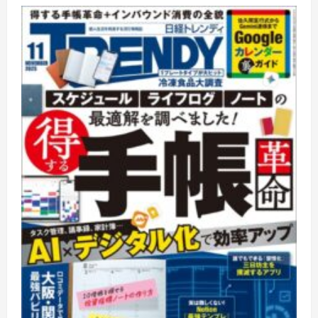
レ
ン
デ
ィ
に
つ
い
て
さ
ら
に
読
む