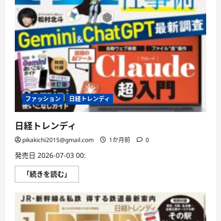
ファッション
日経トレンディ
日経トレンディ
pikakichi2015@gmail.com
1か月前
0
発売日 2026-07-03 00:
日
「続きを読む」
経
ト
レ
ン
デ
ィ