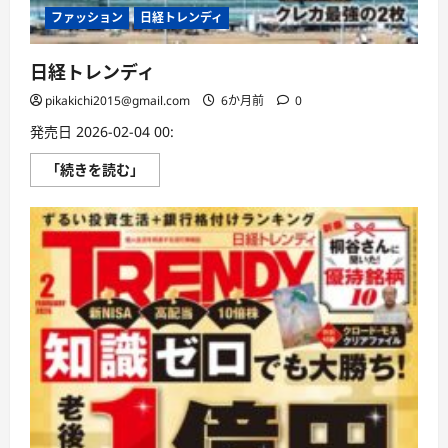
ファッション
日経トレンディ
日経トレンディ
pikakichi2015@gmail.com
6か月前
0
発売日 2026-02-04 00:
日
「続きを読む」
経
ト
レ
ン
デ
ィ
に
つ
い
て
さ
ら
に
読
む