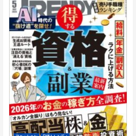
ィ
に
つ
い
て
さ
ら
に
読
む