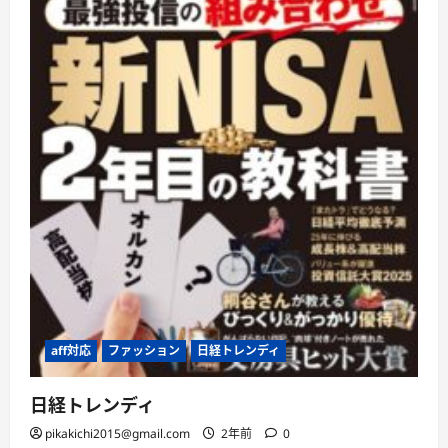
に
読
む
aff対応
ファッション
日経トレンディ
日経トレンディ
pikakichi2015@gmail.com
2年前
0