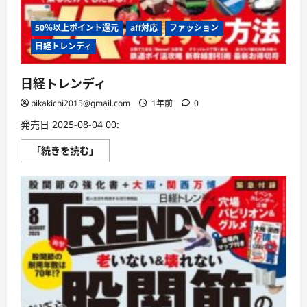
50％以上ポイント還元
aff対応
ファッション
日経トレンディ
日経トレンディ
pikakichi2015@gmail.com
1年前
0
発売日 2025-08-04 00:
日
「続きを読む」
経
ト
レ
ン
デ
ィ
に
つ
い
て
さ
ら
に
読
む