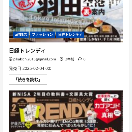
aff対応
ファッション
日経トレンディ
日経トレンディ
pikakichi2015@gmail.com
2年前
0
発売日 2025-02-04 00:
日
「続きを読む」
経
ト
レ
ン
デ
ィ
に
つ
い
て
さ
ら