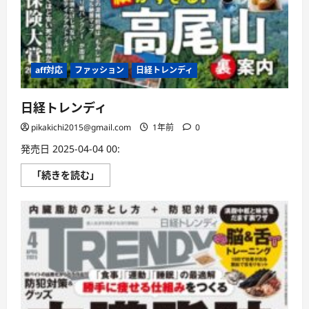
aff対応
ファッション
日経トレンディ
日経トレンディ
pikakichi2015@gmail.com
1年前
0
発売日 2025-04-04 00:
日
「続きを読む」
経
ト
レ
ン
デ
ィ
に
つ
い
て
さ
ら
に