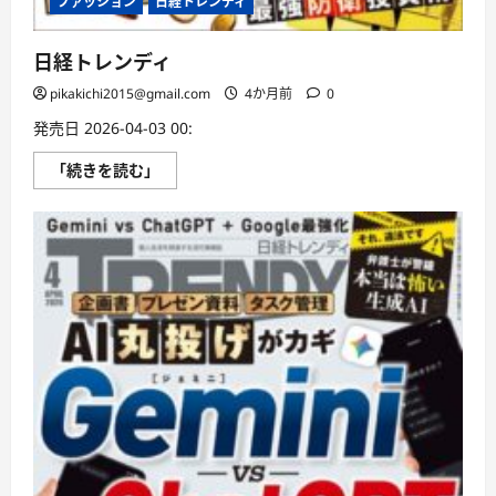
ファッション
日経トレンディ
日経トレンディ
pikakichi2015@gmail.com
4か月前
0
発売日 2026-04-03 00:
日
「続きを読む」
経
ト
レ
ン
デ
ィ
に
つ
い
て
さ
ら
に
読
む