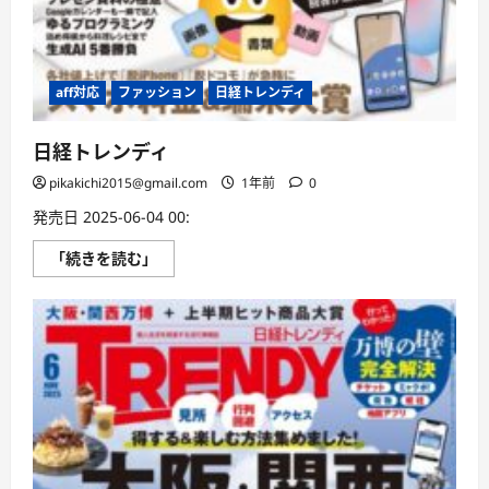
aff対応
ファッション
日経トレンディ
日経トレンディ
pikakichi2015@gmail.com
1年前
0
発売日 2025-06-04 00:
日
「続きを読む」
経
ト
レ
ン
デ
ィ
に
つ
い
て
さ
ら
に
読
む