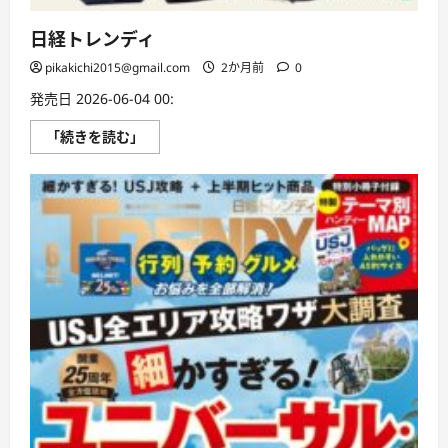
日経トレンディ
pikakichi2015@gmail.com
2か月前
0
発売日 2026-06-04 00:
日
「続きを読む」
経
ト
レ
ン
デ
ィ
に
つ
い
て
さ
ら
に
読
む