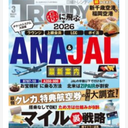
デ
ィ
に
つ
い
て
さ
ら
に
読
む