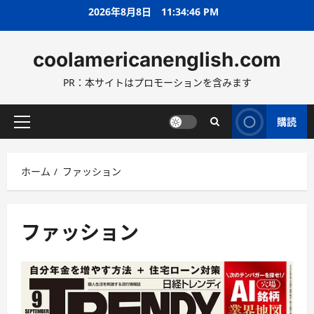
コ
2026年8月8日
11:34:49 PM
ン
テ
coolamericanenglish.com
ン
ツ
PR：本サイトはプロモーションを含みます
へ
ス
キ
購読
メ
ッ
イ
プ
ン
ホーム
ファッション
メ
ニ
ュ
ー
ファッション