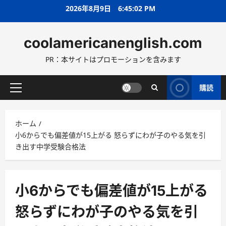
コ
2026年8月9日
6:45:04 PM
ン
テ
coolamericanenglish.com
ン
ツ
PR：本サイトはプロモーションを含みます
へ
ス
キ
購読
メ
ッ
イ
プ
ン
ホーム
メ
小6からでも偏差値が15上がる 怒らずにわが子のやる気を引
ニ
き出す中学受験合格法
ュ
ー
小6からでも偏差値が15上がる
怒らずにわが子のやる気を引