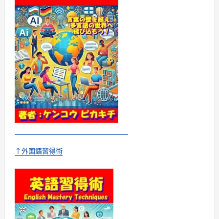
が
る
怒
ら
ず
に
わ
が
子
の
や
る
気
を
引
き
出
す
中
学
受
験
↑外国語習得術
合
格
法
に
つ
い
て
さ
ら
に