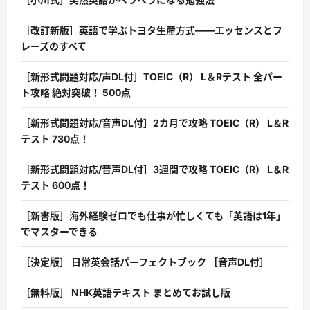
［改訂新版］英語で学ぶトヨタ生産方式――エッセンスとフ
レーズのすべて
［新形式問題対応/声DL付］TOEIC（R） L＆Rテスト 全パー
ト攻略 絶対突破！ 500点
［新形式問題対応/音声DL付］2カ月で攻略 TOEIC（R） L＆R
テスト 730点！
［新形式問題対応/音声DL付］3週間で攻略 TOEIC（R） L＆R
テスト 600点！
［新書版］海外経験ゼロでも仕事が忙しくても「英語は1年」
でマスターできる
［決定版］ 日常英会話パーフェクトブック ［音声DL付］
［無料版］ NHK英語テキスト まとめてお試し版