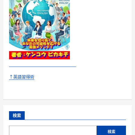
読
む
↑英語習得術
検索
検索