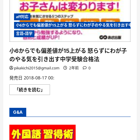
aff対応
小6からでも偏差値が15上がる 怒らずにわが子のやる気を引き出す中学
言語・語学
小6からでも偏差値が15上がる 怒らずにわが子
のやる気を引き出す中学受験合格法
pikakichi2015@gmail.com
2年前
0
発売日 2018-08-17 00:
小
「続きを読む」
6
か
ら
で
も
G&A
偏
差
値
が
15
上