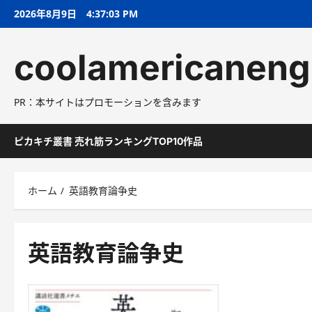
コ
2026年8月9日
4:37:04 PM
ン
テ
coolamericaneng
ン
ツ
へ
PR：本サイトはプロモーションを含みます
ス
キ
ッ
ピカキチ叢書 売れ筋ランキングTOP10作品
プ
ホーム
英語教育論争史
英語教育論争史