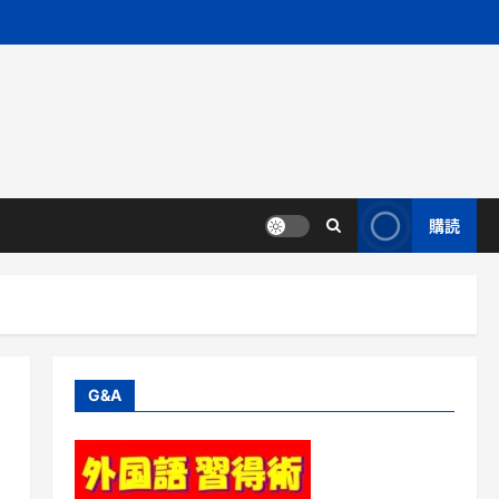
購読
G&A