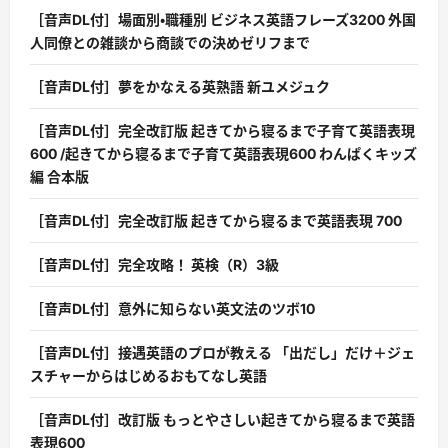
［音声DL付］場面別・職種別 ビジネス英語フレーズ3200 外国
人同僚との雑談から商談での決めゼリフまで
［音声DL付］夢をかなえる英熟語 新ユメジュク
［音声DL付］完全改訂版 起きてから寝るまで子育て英語表現
600 /起きてから寝るまで子育て英語表現600 わんぱくキッズ
編 合本版
［音声DL付］完全改訂版 起きてから寝るまで英語表現 700
［音声DL付］完全攻略！ 英検（R）3級
［音声DL付］意外に知らない英文法のツボ10
［音声DL付］接遇英語のプロが教える 「出だし」だけ＋ジェ
スチャーからはじめるおもてなし英語
［音声DL付］改訂版 もっとやさしい起きてから寝るまで英語
表現600