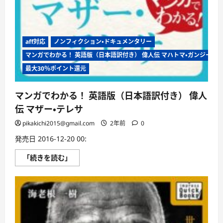
aff対応
ノンフィクション・ドキュメンタリー
マンガでわかる！ 英語版（日本語訳付き） 偉人伝 マハトマ・ガンジー
最大30％ポイント還元
マンガでわかる！ 英語版（日本語訳付き） 偉人
伝 マザー・テレサ
pikakichi2015@gmail.com
2年前
0
発売日 2016-12-20 00:
マ
「続きを読む」
ン
ガ
で
わ
か
る！
英
語
版