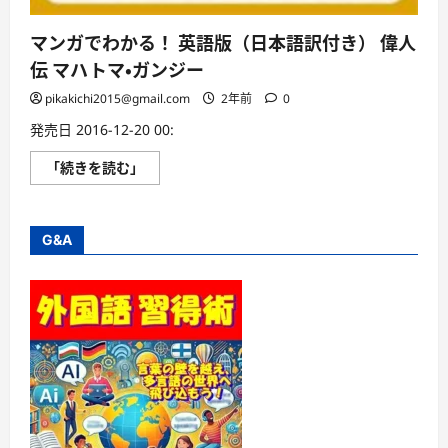
マンガでわかる！ 英語版（日本語訳付き） 偉人
伝 マハトマ・ガンジー
pikakichi2015@gmail.com
2年前
0
発売日 2016-12-20 00:
マ
「続きを読む」
ン
ガ
で
わ
か
G&A
る！
英
語
版
（日
本
語
訳
付
き）
偉
人
伝
マ
ハ