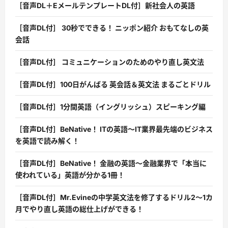
［音声DL＋EメールテンプレートDL付］新社会人の英語
［音声DL付］ 30秒でできる！ ニッポン紹介 おもてなしの英
会話
［音声DL付］ コミュニケーションのためのやり直し英文法
［音声DL付］100日がんばる 英会話＆英文法 まるごとドリル
［音声DL付］1分間英語（イングリッシュ）スピーキング編
［音声DL付］BeNative！ ITの英語〜IT業界最先端のビジネス
を英語で読み解く！
［音声DL付］BeNative！ 金融の英語〜金融業界で「本当に
使われている」英語が分かる1冊！
［音声DL付］Mr.Evineの中学英文法を修了するドリル2〜1カ
月でやり直し英語の総仕上げができる！