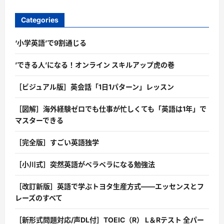
Categories
‘小学英語’で9割通じる
’できる人’になる！オンライン スキルアップ虎の巻
［ビジュアル版］英会話「1日1パターン」レッスン
［図解］海外経験ゼロでも仕事が忙しくても「英語は1年」で
マスターできる
［完全版］すごい英語独学
［小川式］突然英語がペラペラになる勉強法
［改訂新版］英語で学ぶトヨタ生産方式――エッセンスとフ
レーズのすべて
［新形式問題対応/声DL付］TOEIC（R） L＆Rテスト 全パー