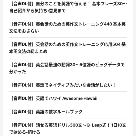
［音声DL付］自分のことを英語で伝える！ 基本フレーズ80〜
自己紹介から気持ち・意見まで
［音声DL付］英会話のための英作文トレーニング448 基本英
文法をおさらい
［音声DL付］英会話のための英作文トレーニング応用504 基
本英文法の総まとめ
［音声DL付］英会話最強の動詞30〜5億語のビッグデータで
分かった
［音声DL付］英語でネイティブみたいな会話がしたい！
［音声DL付］英語でハワイ Awesome Hawaii
［音声DL付］英語の数字ルールブック
［音声DL付］話せる英語ドリル300文〜Q-Leap式！ 1日10文
で始める・続ける