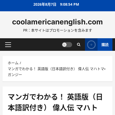
コ
2026年8月7日
9:08:56 PM
ン
テ
coolamericanenglish.com
ン
ツ
PR：本サイトはプロモーションを含みます
へ
ス
キ
購読
メ
ッ
イ
プ
ン
ホーム
メ
マンガでわかる！ 英語版（日本語訳付き） 偉人伝 マハトマ・
ニ
ガンジー
ュ
ー
マンガでわかる！ 英語版（日
本語訳付き） 偉人伝 マハト