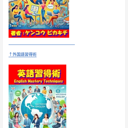
ト
マ・
ガ
ン
ジ
ー
に
つ
い
て
さ
ら
に
↑外国語習得術
読
む