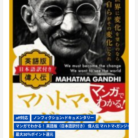
（日
本
語
訳
付
き）
偉
人
伝
マ
ザ
ー・
テ
レ
サ
に
つ
い
て
さ
ら
に
読
む
aff対応
ノンフィクション・ドキュメンタリー
マンガでわかる！ 英語版（日本語訳付き） 偉人伝 マハトマ・ガンジー
最大30％ポイント還元