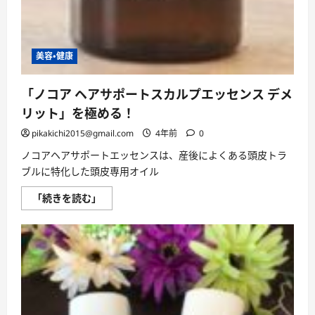
美容・健康
「ノコア ヘアサポートスカルプエッセンス デメ
リット」を極める！
pikakichi2015@gmail.com
4年前
0
ノコアヘアサポートエッセンスは、産後によくある頭皮トラ
ブルに特化した頭皮専用オイル
「ノ
「続きを読む」
コ
ア
ヘ
ア
サ
ポ
ー
ト
ス
カ
ル