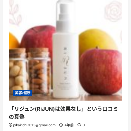
キ
ス」
を
極
め
る！
に
つ
い
て
さ
ら
に
読
む
美容・健康
「リジュン(RiJUN)は効果なし」という口コミ
の真偽
pikakichi2015@gmail.com
4年前
0