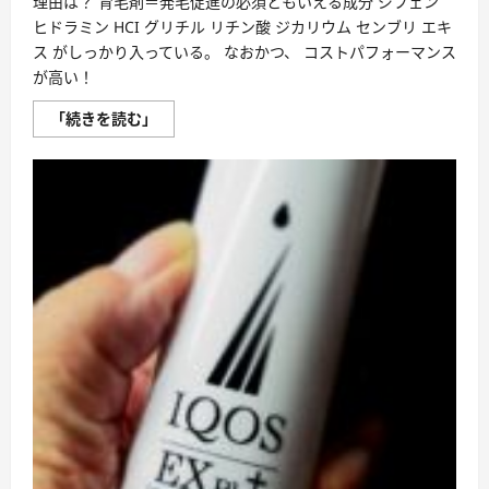
理由は？ 育毛剤＝発毛促進の必須ともいえる成分 ジフェン
ヒドラミン HCI グリチル リチン酸 ジカリウム センブリ エキ
ス がしっかり入っている。 なおかつ、 コストパフォーマンス
が高い！
「グ
「続きを読む」
ロ
ー
リ
ン・
ギ
ガ」
を
極
め
る！
に
つ
い
て
さ
ら
に
読
む