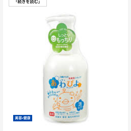
ミ
「続きを読む」
ム
ラ
（MIMURA）
ク
リ
ー
ム
シ
ャ
ン
プ
ー・
新
触
感
シ
ャ
ン
プ
ー
紹
介
＆
体
験
レ
ビ
ュ
美容・健康
ー
に
つ