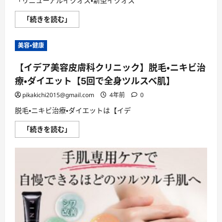
「リニューアルイクオス・新型イクオス
使
用」
「イ
し
「続きを読む」
ク
た
オ
ら
ス
い
美容・健康
何
い
プ
の？
ッ
に
【イデア美容皮膚科クリニック】脱毛・ニキビ治
シ
つ
ュ」
い
療・ダイエット【5回で全身ツルスベ肌】
を
て
極
さ
め
ら
pikakichi2015@gmail.com
4年前
0
る！
に
に
読
脱毛・ニキビ治療・ダイエットは【イデ
つ
む
い
【イ
「続きを読む」
て
デ
さ
ア
ら
美
に
容
読
皮
む
膚
科
ク
リ
ニ
ッ
ク】
脱