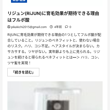
リジュン(RiJUN)に育毛効果が期待できる理由
はフルボ酸
pikakichi2015@gmail.com
4年前
0
RiJUNに育毛効果が期待できる理由の1つとしてフルボ酸が配
合していること。リジュンのベネフィットと、使わない場合
のリスク。ハリ、コシ不足。ヘアスタイルが決まらない。カ
サカサする。ツヤがない。実年齢よりも上に見られる。リジ
ュンを続けると得られるベネフィットとは・・・＞ ハリ、コシ、
ツヤ髪を実現！
リ
「続きを読む」
ジ
ュ
ン
(RiJUN)
に
育
毛
効
果
が
期