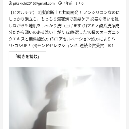
pikakichi2015@gmail.com
4年前
0
に
つ
い
【ビオルチア】 毛髪診断士と共同開発！ ノンシリコンなのに
て
しっかり泡立ち、もっちり濃密泡で美髪ケア 必要な潤いを残
さ
ら
しながらも地肌をしっかり洗い上げます (1)アミノ酸系洗浄成
に
分だから潤いのある洗い上がり (2)厳選した10種のオーガニッ
読
む
クエキスと無添加処方 (3)コアセルベーション処方によりハ
リ・コシUP！ (4)モンドセレクション2年連続金賞受賞！※1
【ビ
「続きを読む」
オ
ル
チ
ア】
「大
人
女
性
シ
ャ
ン
プ
ー」
毛
髪
診
断
士