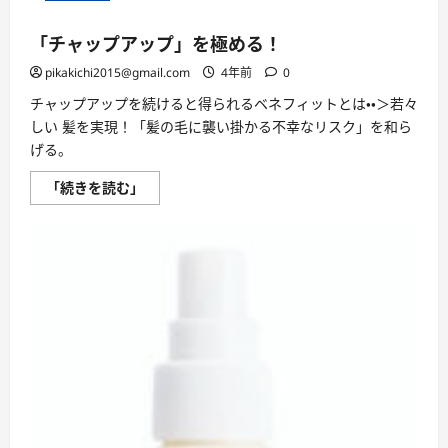
「チャップアップ」を極める！
pikakichi2015@gmail.com
4年前
0
チャップアップを続けると得られるベネフィットとは・・＞若々
しい 髪を実現！「髪の毛に襲い掛かる不幸なリスク」を和ら
げる。
「チ
「続きを読む」
ャ
ッ
プ
ア
ッ
プ」
を
極
め
る！
に
つ
い
て
さ
ら
に
読