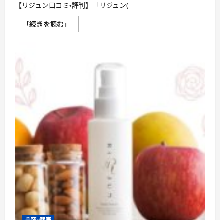
【リジュン口コミ・評判】「リジュン(
「リ
「続きを読む」
ジ
ュ
ン
(RiJUN)
は
効
果
な
し」
と
い
う
口
コ
ミ
の
真
偽
に
つ
い
て
さ
ら
に
読
む
美容・健康