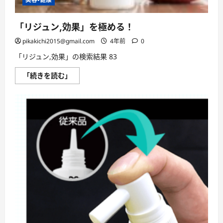
「リジュン,効果」を極める！
pikakichi2015@gmail.com
4年前
0
「リジュン,効果」の検索結果 83
「リ
「続きを読む」
ジ
ュ
ン,
効
果」
を
極
め
る！
に
つ
い
て
さ
ら
に
読
む