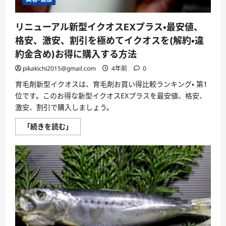
リニューアル新型イクオスEXプラス・最安値、
格安、激安、割引を極めてイクオスを(解約・違
約金含め)お得に購入する方法
pikakichi2015@gmail.com
4年前
0
育毛剤新型イクオスは、育毛剤お買い得比較ランキング・ 第1
位です。このお得な新型イクオスEXプラスを最安値、格安、
激安、割引で購入しましょう。
リ
「続きを読む」
ニ
ュ
ー
ア
ル
新
型
イ
ク
オ
ス
EX
プ
ラ