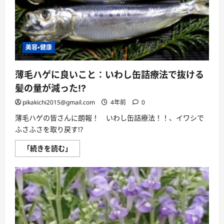
ス・
最
安
値、
格
安、
美容・健康
激
安、
割
引
薄毛ハゲに良いこと：いわし缶詰療法で抜ける
を
極
髪の量が減った!?
め
て
pikakichi2015@gmail.com
4年前
0
イ
ク
薄毛ハゲの皆さんに朗報！ いわし缶詰療法！！、イワシで
オ
ス
ふさふさを取り戻す!?
を
(解
約・
薄
「続きを読む」
違
毛
約
ハ
金
ゲ
含
に
め)
良
お
い
得
こ
に
と：
購
い
入
わ
す