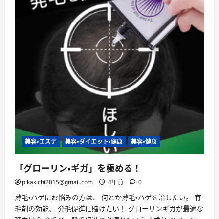
す
薬
用
発
毛
促
進
剤
【ケ
フ
ト
ル
EX
プ
レ
ミ
ア
ム】
に
つ
美容・エステ
美容・ダイエット・健康
美容・健康
い
て
さ
ら
「グローリン・ギガ」を極める！
に
読
pikakichi2015@gmail.com
4年前
0
む
薄毛・ハゲにお悩みの方は、 何とか薄毛・ハゲを治したい。 育
毛剤の効能、 発毛促進に賭けたい！ グローリンギガが最適な