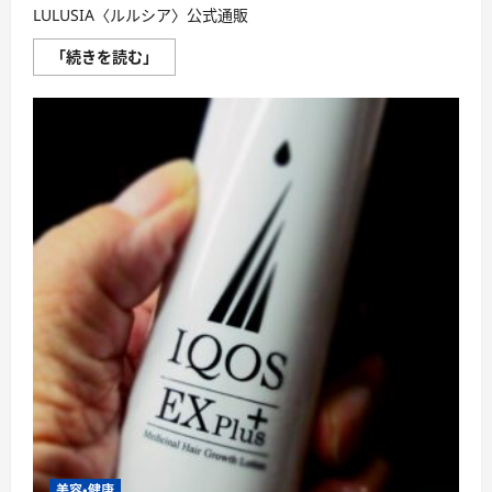
LULUSIA〈ルルシア〉公式通販
「ル
「続きを読む」
ル
シ
ア
最
安
値」
を
極
め
る！
に
つ
い
て
さ
ら
に
読
む
美容・健康