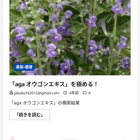
し
る
缶
方
詰
法
療
に
法
つ
で
い
抜
て
け
さ
る
ら
髪
に
の
読
量
む
が
減
っ
た!?
美容・健康
に
つ
い
て
「aga オウゴンエキス」を極める！
さ
ら
pikakichi2015@gmail.com
4年前
0
に
読
「aga オウゴンエキス」の検索結果
む
「aga
「続きを読む」
オ
ウ
ゴ
ン
エ