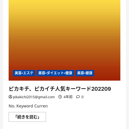
比
較
ラ
ン
キ
ン
グ：
育
毛
剤
選
び
な
ら
エ
ビ
デ
ン
美容・エステ
美容・ダイエット・健康
美容・健康
ス
の
あ
る
ピカキチ、ピカイチ人気キーワード202209
ピ
カ
pikakichi2015@gmail.com
4年前
0
キ
チ・
No. Keyword Curren
お
ス
ス
ピ
「続きを読む」
メ
カ
育
キ
毛
チ、