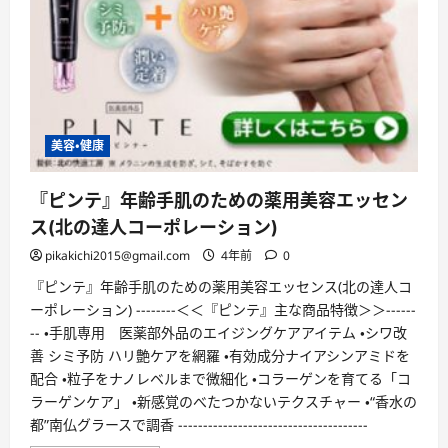
毛・
ニ
キ
ビ
治
療・
ダ
イ
エ
ッ
美容・健康
ト
【5
回
で
『ピンテ』年齢手肌のための薬用美容エッセン
全
身
ス(北の達人コーポレーション)
ツ
ル
pikakichi2015@gmail.com
4年前
0
ス
ベ
『ピンテ』年齢手肌のための薬用美容エッセンス(北の達人コ
肌】
に
ーポレーション) --------＜＜『ピンテ』主な商品特徴＞＞------
つ
い
-- ・手肌専用 医薬部外品のエイジングケアアイテム ・シワ改
て
善 シミ予防 ハリ艶ケアを網羅 ・有効成分ナイアシンアミドを
さ
ら
配合 ・粒子をナノレベルまで微細化 ・コラーゲンを育てる「コ
に
読
ラーゲンケア」 ・新感覚のべたつかないテクスチャー ・“香水の
む
都”南仏グラースで調香 --------------------------------------