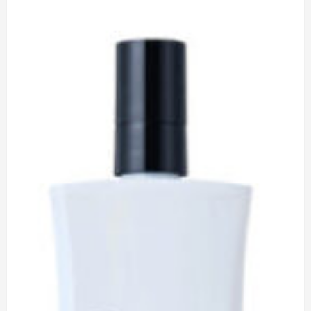
剤
ピ
ラ
カ
ン
イ
キ
チ
ン
人
グ!!!
気
に
キ
つ
ー
い
ワ
て
ー
さ
ド
ら
202209
に
に
読
つ
む
い
て
さ
ら
に
読
む