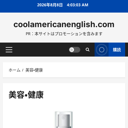
コ
2026年8月8日
4:03:05 AM
ン
テ
coolamericanenglish.com
ン
ツ
PR：本サイトはプロモーションを含みます
へ
ス
キ
購読
メ
ッ
イ
プ
ン
ホーム
美容・健康
メ
ニ
ュ
ー
美容・健康