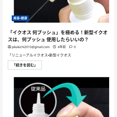
美容・健康
「イクオス 何プッシュ」を極める！新型イクオ
スは、何プッシュ 使用したらいいの？
pikakichi2015@gmail.com
4年前
0
「リニューアルイクオス・新型イクオス
「イ
「続きを読む」
ク
オ
ス
何
プ
ッ
シ
ュ」
を
極
め
る！
新
型