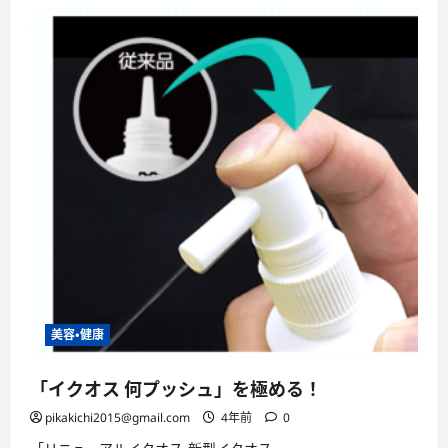
ス
何
プ
ッ
シ
ュ」
を
極
め
る！
「リ
ニ
ュ
ー
ア
ル
イ
ク
オ
ス・
新
型
イ
ク
美容・健康
オ
ス」
は、
「何
「イクオス 何プッシュ」を極める！
プ
ッ
pikakichi2015@gmail.com
4年前
0
シ
ュ