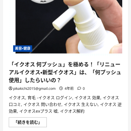
イ
ク
オ
ス
は、
何
プ
ッ
シ
ュ
使
用
美容・健康
し
た
ら
い
「イクオス 何プッシュ」を極める！「リニュー
い
アルイクオス・新型イクオス」は、「何プッシュ
の？
に
使用」したらいいの？
つ
い
て
pikakichi2015@gmail.com
4年前
0
さ
ら
イクオス, 育毛 -イクオス ログイン, イクオス 効果, イクオス
に
口コミ, イクオス 問い合わせ, イクオス 生えない, イクオス 逆
読
む
効果, イクオスexプラス 嘘, イクオス解約
「イ
「続きを読む」
ク
オ