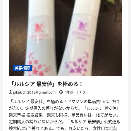
プ
エ
ッ
セ
ン
ス
デ
メ
リ
ッ
ト」
を
極
め
る！
に
つ
美容・健康
い
て
さ
ら
「ルルシア 最安値」を極める！
に
読
pikakichi2015@gmail.com
4年前
0
む
「ルルシア 最安値」を極める！アマゾンの単品買いは、捨て
がたい。定期購入の縛りがないからだ。「ルルシア 最安値」
楽天市場 検索結果 楽天も同様、単品買いは、捨てがたい。
定期購入の縛りがないからだ。「ルルシア 最安値」公式通販
検索結果3回縛りとある。でも、お安いだろ。女性用育毛剤