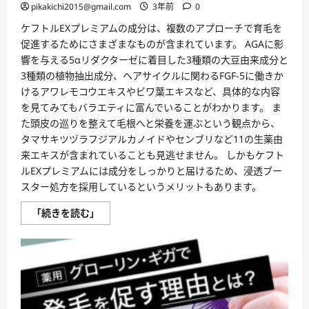
pikakichi2015@gmail.com
3年前
0
ケフトルEXプレミアムの成分は、複数のアプローチで育毛を
促進するためにさまざまなものが含まれています。 AGAに影
響を与える5αリダクターゼに着目した3種類の大豆由来成分と
3種類の植物抽出成分、ヘアサイクルに関わるFGF-5に働きか
けるアワレモコウエキスやビワ葉エキスなど、具体的な内容
を見てみてもバラエティに富んでいることがわかります。 ま
た頭皮の巡りを整えて毛根へと栄養を運ぶという観点から、
タマサキツヅラフジアルカノイドやセンブリなど11の生薬由
来エキスが含まれていることも見逃せません。 しかもケフト
ルEXプレミアムには成分をしっかりと届けるため、浸透ブー
スター処方を採用しているというメリットもあります。
5
「続きを読む」
つ
の
視
点
か
ら
育
毛
を
促