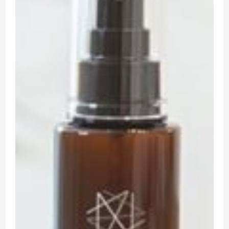
待
で
き
る
理
由
は
フ
ル
ボ
酸
に
つ
い
て
さ
ら
に
読
む