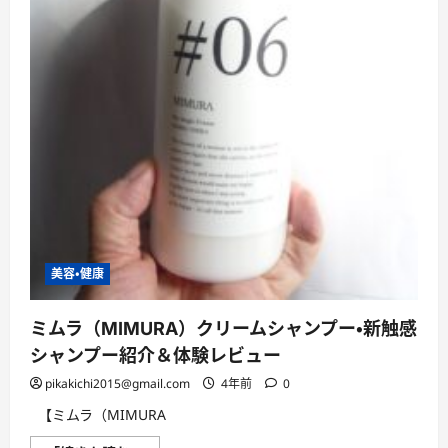
と
共
同
開
発！
株
式
会
社
ソ
ー
シ
ャ
ル
テ
ッ
ク
に
つ
美容・健康
い
て
さ
ら
ミムラ（MIMURA）クリームシャンプー・新触感
に
読
シャンプー紹介＆体験レビュー
む
pikakichi2015@gmail.com
4年前
0
【ミムラ（MIMURA