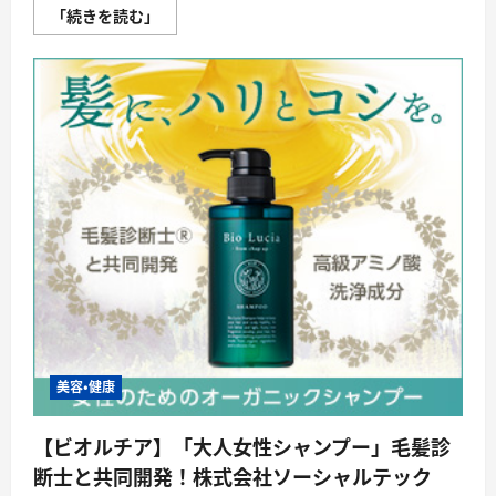
『ピ
「続きを読む」
ン
テ』
年
齢
手
肌
の
た
め
の
薬
用
美
容
エ
ッ
セ
ン
ス
(北
の
達
人
コ
美容・健康
ー
ポ
レ
【ビオルチア】「大人女性シャンプー」毛髪診
ー
シ
断士と共同開発！株式会社ソーシャルテック
ョ
ン)