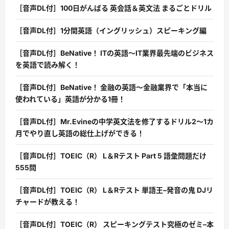
［音声DL付］100日がんばる 英会話＆英文法 まるごとドリル
［音声DL付］1分間英語（イングリッシュ）スピーキング編
［音声DL付］BeNative！ ITの英語〜IT業界最先端のビジネス
を英語で読み解く！
［音声DL付］BeNative！ 金融の英語〜金融業界で「本当に
使われている」英語が分かる1冊！
［音声DL付］Mr.Evineの中学英文法を修了するドリル2〜1カ
月でやり直し英語の総仕上げができる！
［音声DL付］TOEIC（R） L＆Rテスト Part 5 語彙問題だけ
555問
［音声DL付］TOEIC（R） L＆Rテスト 単語王–発音の鬼 DJリ
チャードが教える！
［音声DL付］TOEIC（R） スピーキングテスト究極のゼミ–本