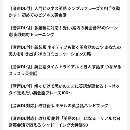
【音声DL付】入門ビジネス英語 シンプルフレーズで相手を動
かす！ 初めてのビジネス英会話
【音声DL付】多業種に対応！受付・案内の英会話25のシーン
別 実践応対トレーニング
【音声DL付】新装版 ネイティブも驚く英会話のコツ あなたの
実力を引き出す28のコミュニケーション方略
【音声DL付】英会話タイムトライアル とぎれず話す つながる
スラスラ英会話
【音声DL付】解くだけで思いのままに英語が話せる！〜ゼッ
タイ覚えたい英会話フレーズ100〜
【音声DL対応】改訂新版 ホテルの英会話ハンドブック
【音声DL対応】改訂版 絶対「英語の口」になる！リアルな日
常英会話で鍛える シャドーイング大特訓50