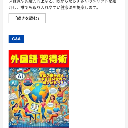
ス軽減や免疫力向上など、歌がもたらす多くのメリットを紹
介し、誰でも取り入れやすい健康法を提案します。
歌
「続きを読む」
が
健
康
増
進
G&A
に
与
え
る
効
果
と
魅
力
、
ど
ん
な
す
ご
い
こ
と
が
で
き
る