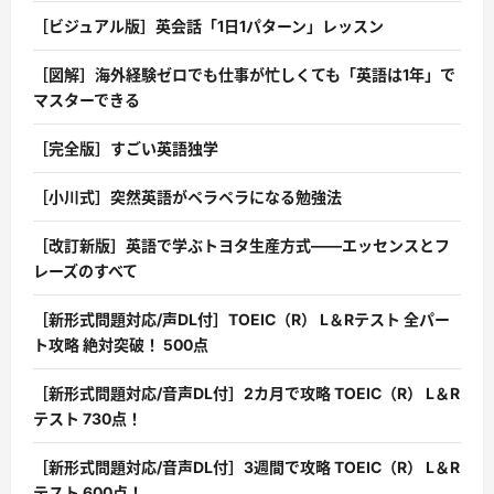
［ビジュアル版］英会話「1日1パターン」レッスン
［図解］海外経験ゼロでも仕事が忙しくても「英語は1年」で
マスターできる
［完全版］すごい英語独学
［小川式］突然英語がペラペラになる勉強法
［改訂新版］英語で学ぶトヨタ生産方式――エッセンスとフ
レーズのすべて
［新形式問題対応/声DL付］TOEIC（R） L＆Rテスト 全パー
ト攻略 絶対突破！ 500点
［新形式問題対応/音声DL付］2カ月で攻略 TOEIC（R） L＆R
テスト 730点！
［新形式問題対応/音声DL付］3週間で攻略 TOEIC（R） L＆R
テスト 600点！