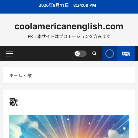
コ
2026年8月11日
8:34:09 PM
ン
テ
coolamericanenglish.com
ン
ツ
PR：本サイトはプロモーションを含みます
へ
ス
キ
購読
メ
ッ
イ
プ
ン
ホーム
歌
メ
ニ
ュ
ー
歌