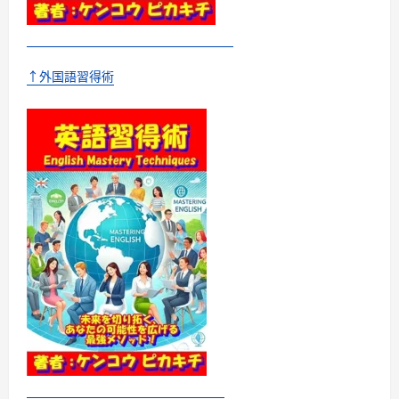
の？
に
つ
い
て
さ
↑外国語習得術
ら
に
読
む