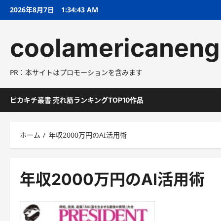
コ
2026年8月7日
1:34:43 AM
ン
テ
coolamericaneng
ン
ツ
へ
PR：本サイトはプロモーションを含みます
ス
キ
ッ
ピカキチ叢書 売れ筋ランキングTOP10作品
プ
ホーム
年収2000万円のAI活用術
年収2000万円のAI活用術