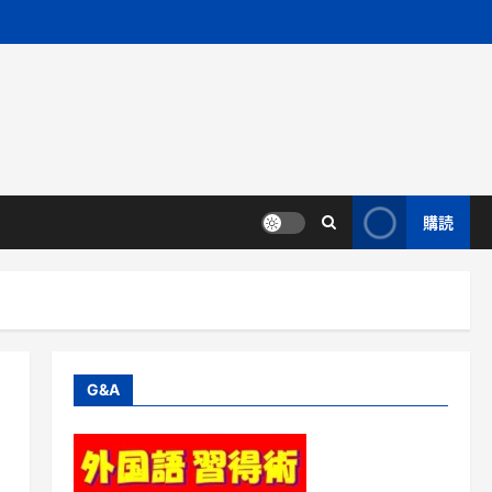
購読
G&A