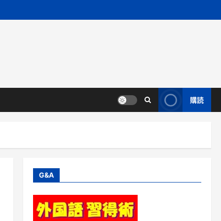
購読
G&A