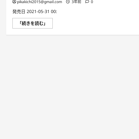
pikakichi2015@gmail.com
3年前
0
発売日 2021-05-31 00:
個
「続きを読む」
人
M
＆
A
の
ス
ス
メ
に
つ
い
て
さ
ら
に
読
む