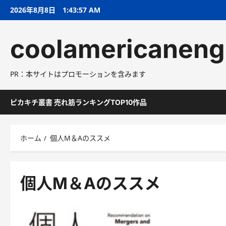
コ
2026年8月8日
1:43:58 AM
ン
テ
coolamericaneng
ン
ツ
へ
PR：本サイトはプロモーションを含みます
ス
キ
ッ
ピカキチ叢書 売れ筋ランキングTOP10作品
プ
ホーム
個人M＆Aのススメ
個人M＆Aのススメ