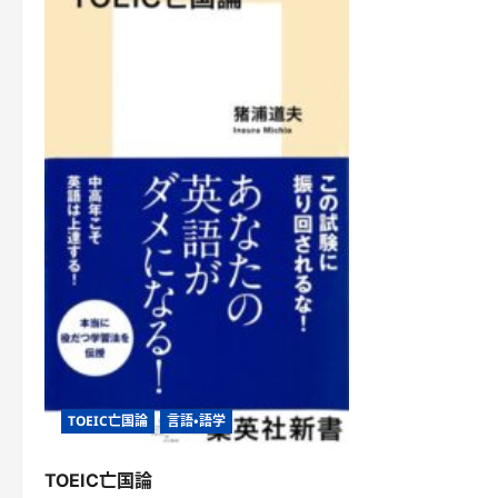
TOEIC亡国論
言語・語学
TOEIC亡国論