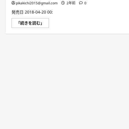
pikakichi2015@gmail.com
2年前
0
発売日 2018-04-20 00:
TOEIC
「続きを読む」
亡
国
論
に
つ
い
て
さ
ら
に
読
む