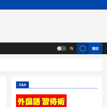
購読
G&A