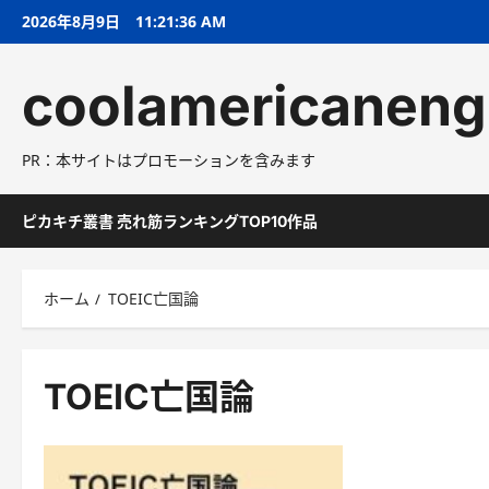
コ
2026年8月9日
11:21:37 AM
ン
テ
coolamericaneng
ン
ツ
へ
PR：本サイトはプロモーションを含みます
ス
キ
ッ
ピカキチ叢書 売れ筋ランキングTOP10作品
プ
ホーム
TOEIC亡国論
TOEIC亡国論