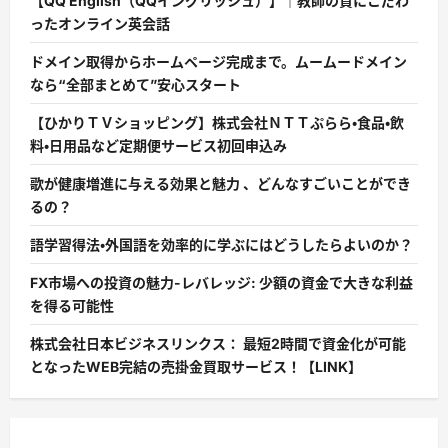
【QQ English（QQイングリッシュ）】｜教師の質にこだわ
ったオンライン英会話
ドメイン取得からホームページ完成まで。ムームードメイン
なら“全部まとめて”安心スタート
【ひかりＴＶショッピング】株式会社ＮＴＴぷらら・食品・飲
料・日用品など定期便サービス初回申込み
歌が健康増進に与える効果と魅力 、どんなすごいことができ
るの？
語学習得法・外国語を効率的に学ぶにはどうしたらよいのか？
FX市場への投資の魅力-レバレッジ: 少額の資金で大きな利益
を得る可能性
株式会社日本ビジネスリンクス： 最短2時間で資金化が可能
となったWEB完結の売掛金買取サービス！【LINK】