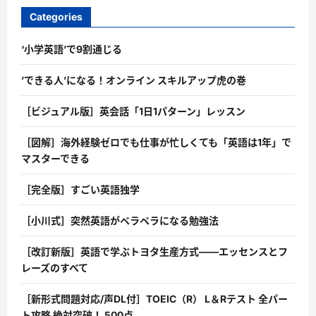
Categories
‘小学英語’で9割通じる
’できる人’になる！オンライン スキルアップ虎の巻
［ビジュアル版］英会話「1日1パターン」レッスン
［図解］海外経験ゼロでも仕事が忙しくても「英語は1年」で
マスターできる
［完全版］すごい英語独学
［小川式］突然英語がペラペラになる勉強法
［改訂新版］英語で学ぶトヨタ生産方式――エッセンスとフ
レーズのすべて
［新形式問題対応/声DL付］TOEIC（R） L＆Rテスト 全パー
ト攻略 絶対突破！ 500点