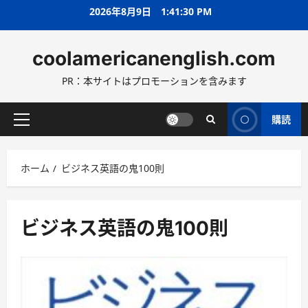
コ
2026年8月9日
1:41:31 PM
ン
テ
coolamericanenglish.com
ン
ツ
PR：本サイトはプロモーションを含みます
へ
ス
キ
購読
メ
ッ
イ
プ
ン
ホーム
ビジネス英語の鬼100則
メ
ニ
ュ
ー
ビジネス英語の鬼100則