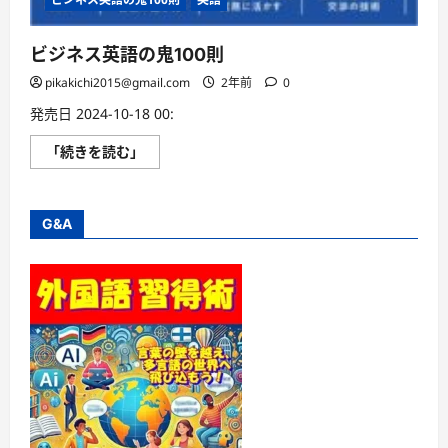
ビジネス英語の鬼100則
pikakichi2015@gmail.com
2年前
0
発売日 2024-10-18 00:
ビ
「続きを読む」
ジ
ネ
ス
英
語
G&A
の
鬼
100
則
に
つ
い
て
さ
ら
に
読
む