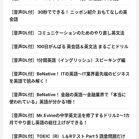
［音声DL付］ 30秒でできる！ ニッポン紹介 おもてなしの英
会話
［音声DL付］ コミュニケーションのためのやり直し英文法
［音声DL付］100日がんばる 英会話＆英文法 まるごとドリル
［音声DL付］1分間英語（イングリッシュ）スピーキング編
［音声DL付］BeNative！ ITの英語〜IT業界最先端のビジネス
を英語で読み解く！
［音声DL付］BeNative！ 金融の英語〜金融業界で「本当に
使われている」英語が分かる1冊！
［音声DL付］Mr.Evineの中学英文法を修了するドリル2〜1カ
月でやり直し英語の総仕上げができる！
［音声DL付］TOEIC（R） L＆Rテスト Part 5 語彙問題だけ