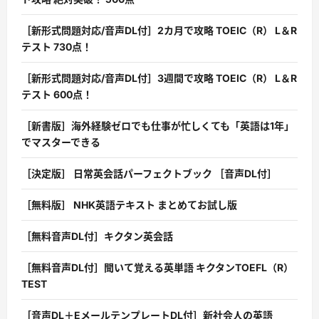
［新形式問題対応/音声DL付］2カ月で攻略 TOEIC（R） L＆R
テスト 730点！
［新形式問題対応/音声DL付］3週間で攻略 TOEIC（R） L＆R
テスト 600点！
［新書版］海外経験ゼロでも仕事が忙しくても「英語は1年」
でマスターできる
［決定版］ 日常英会話パーフェクトブック ［音声DL付］
［無料版］ NHK英語テキスト まとめてお試し版
［無料音声DL付］キクタン英会話
［無料音声DL付］聞いて覚える英単語 キクタンTOEFL（R）
TEST
［音声DL＋EメールテンプレートDL付］新社会人の英語