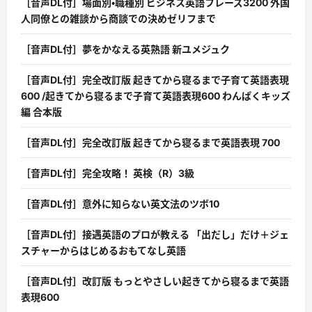
［音声DL付］場面別・職種別 ビジネス英語フレーズ3200 外国
人同僚との雑談から商談での決めゼリフまで
［音声DL付］夢をかなえる英熟語 新ユメジュク
［音声DL付］完全改訂版 起きてから寝るまで子育て英語表現
600 /起きてから寝るまで子育て英語表現600 わんぱくキッズ
編 合本版
［音声DL付］完全改訂版 起きてから寝るまで英語表現 700
［音声DL付］完全攻略！ 英検（R）3級
［音声DL付］意外に知らない英文法のツボ10
［音声DL付］接遇英語のプロが教える 「出だし」だけ＋ジェ
スチャーからはじめるおもてなし英語
［音声DL付］改訂版 もっとやさしい起きてから寝るまで英語
表現600