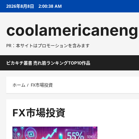
コ
2026年8月8日
2:00:39 AM
ン
テ
coolamericaneng
ン
ツ
へ
PR：本サイトはプロモーションを含みます
ス
キ
ッ
ピカキチ叢書 売れ筋ランキングTOP10作品
プ
ホーム
FX市場投資
FX市場投資