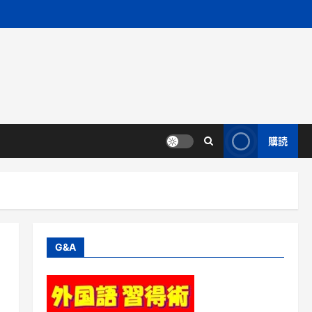
購読
G&A