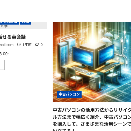
ネ
ノ
ス
ー
英
ト
語
に
に
つ
つ
い
話せる英会話
英語
い
て
て
さ
さ
ら
話せる英会話
ら
に
に
読
mail.com
1年前
0
読
む
む
 00:
ス
」
ゴ
イ！
3
語
で
話
せ
中古パソコン
る
英
会
話
中古パソコンの活用方法からリサイ
に
ル方法まで幅広く紹介、中古パソコ
つ
］
い
を購入して、さまざまな活用シーン
て
さ
役立てる！