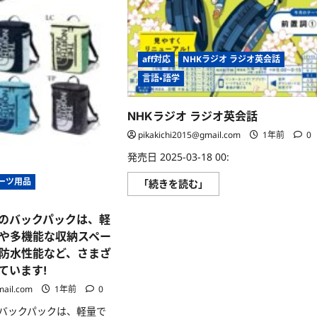
て
し
さ
て
ら
動
に
物
読
愛
む
護
aff対応
NHKラジオ ラジオ英会話
の
重
言語・語学
要
性
な
ど、
NHKラジオ ラジオ英会話
様々
な
pikakichi2015@gmail.com
1年前
0
視
点
発売日 2025-03-18 00:
か
ら
動
ーツ用品
NHK
「続きを読む」
物
ラ
と
ジ
の
オ
のバックパックは、軽
関
ラ
係
ジ
や多機能な収納スペー
を
オ
深
英
防水性能など、さまざ
め
会
ています!
る
話
方
に
mail.com
1年前
0
法
つ
に
い
つ
バックパックは、軽量で
て