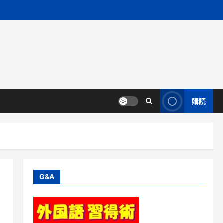
購読
G&A