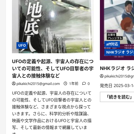
て
さ
ら
に
読
む
aff対応
UFO
NHKラジオ ラ
UFOの定義や起源、宇宙人の存在につ
NHKラジオ 
いての可能性、そしてUFO目撃者の宇
宙人との接触体験など
pikakichi2015@g
pikakichi2015@gmail.com
1年前
0
発売日 2025-03-14
UFOの定義や起源、宇宙人の存在について
「続きを読む
の可能性、そしてUFO目撃者の宇宙人との
接触体験など、さまざまな視点から探って
いきます。さらに、科学的分析や陰謀論、
映画や文学作品におけるUFOと宇宙人の描
写、そして最新の情報まで網羅していま