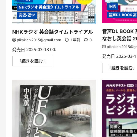
英語
NHKラジオ 英会話タイムトライアル
音声DL BOOK
言語・語学
音声DL BOO
NHKラジオ 英会話タイムトライアル
なおし英会話 2
pikakichi2015@gmail.com
1年前
0
pikakichi2015@g
発売日 2025-03-18 00:
発売日 2025-03-17
NHK
「続きを読む」
ラ
「続きを読む
ジ
オ
英
会
話
タ
イ
ム
ト
ラ
イ
ア
ル
に
つ
い