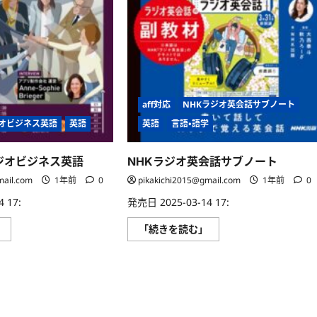
英
い
す!
会
て
に
話
さ
つ
2025
ら
い
年
に
て
春
読
さ
号
む
ら
に
に
つ
読
い
む
aff対応
NHKラジオ英会話サブノート
て
さ
ジオビジネス英語
英語
英語
言語・語学
ら
に
読
む
ラジオビジネス英語
NHKラジオ英会話サブノート
mail.com
1年前
0
pikakichi2015@gmail.com
1年前
0
 17:
発売日 2025-03-14 17:
NHK
NHK
」
「続きを読む」
ラ
ラ
ジ
ジ
オ
オ
ラ
英
ジ
会
オ
話
ビ
サ
ジ
ブ