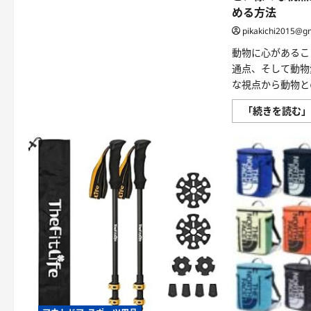
の
める方法
感
情
pikakichi2015@g
や
社
動物に心があるこ
会
性、
通点、そして動物
行
動、
な視点から動物と
そ
し
「続きを読む
て
私
た
ち
人
間
と
の
共
生
に
つ
い
て、
興
味
深
い
情
報
に