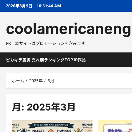
コ
2026年8月9日
10:51:46 AM
ン
テ
coolamericaneng
ン
ツ
へ
PR：本サイトはプロモーションを含みます
ス
キ
ッ
ピカキチ叢書 売れ筋ランキングTOP10作品
プ
ホーム
2025年
3月
月:
2025年3月