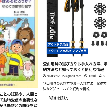
アウトドア用品
アウトドア用品・キャンプ用品
登山用具の選び方やお手入れ方法、
納方法など知っておくと便利な情報
pikakichi2015@gmail.com
1年前
0
登山用具の選び方やお手入れ方法、収納方
法など知っておくと便利な情報
ことの証拠や、人間と
登
「続きを読む」
て動物愛護の重要性な
山
用
から動物との関係を深