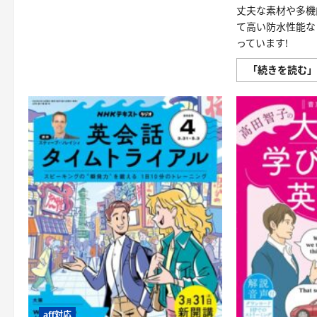
ト
丈夫な素材や多機
ド
ア
て高い防水性能な
ラ
ン
っています!
キ
ン
「続きを読む
グ
TOP60
に
つ
い
て
さ
ら
に
読
む
aff対応