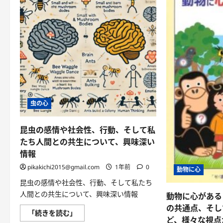
虫の心
昆虫の感情や社会性、行動、そして私
たち人間との共生について、興味深い
情報
pikakichi2015@gmail.com
1年前
0
動物に心
昆虫の感情や社会性、行動、そして私たち
人間との共生について、興味深い情報
動物に心がある
の共通点、そし
昆
「続きを読む」
虫
ど、様々な視点