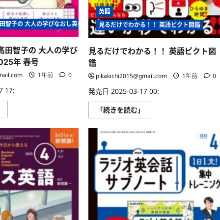
能
英語
な
収
 高田智子の 大人の学びなおし英会話 2025年 春号
見るだけでわかる！！ 英語ピクト図鑑
納
ス
ペ
ー
K 高田智子の 大人の学び
見るだけでわかる！！ 英語ピクト図
ス、
025年 春号
そ
鑑
し
mail.com
1年前
0
て
pikakichi2015@gmail.com
1年前
0
高
い
 17:
発売日 2025-03-17 00:
防
水
音
」
見
「続きを読む」
性
声
る
能
DL
だ
な
BOOK
け
ど、
高
で
さ
田
わ
ま
智
か
ざ
子
る！！
ま
の
英
な
大
語
特
人
ピ
徴
の
ク
を
学
ト
持
び
図
っ
な
鑑
て
お
に
い
し
つ
ま