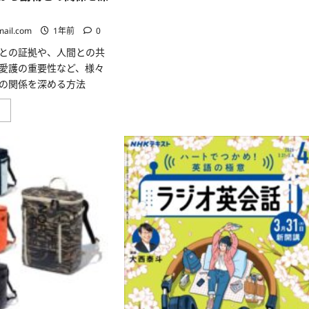
具
の
選
び
mail.com
1年前
0
方
や
との証拠や、人間との共
お
愛護の重要性など、様々
手
入
の関係を深める方法
れ
方
法、
動
」
収
物
納
に
方
心
法
が
な
あ
ど
る
知
こ
っ
と
て
の
お
証
く
拠
と
や、
便
人
利
間
な
と
情
の
報
共
に
通
つ
点、
い
そ