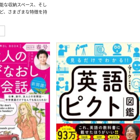
い
さ
能な収納スペース、そし
て
ら
さ
に
ど、さまざまな特徴を持
ら
読
に
む
読
む
ノ
」
ー
ス
フ
ェ
イ
ス
の
バ
ッ
ク
パ
ッ
ク
は、
軽
量
で
丈
夫
な
素
材
や
多
機