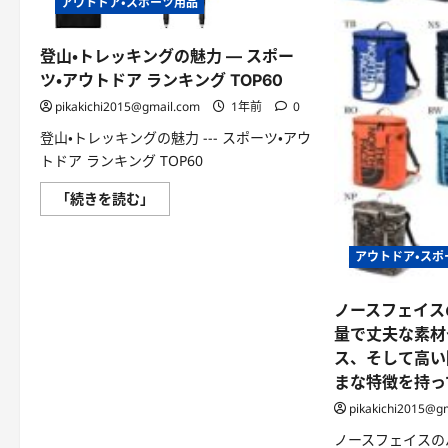
アウトドア・スポーツ用品
つ
い
て
さ
登山・トレッキングの魅力 — スポー
ら
に
ツ・アウトドア ランキング TOP60
読
む
pikakichi2015@gmail.com
1年前
0
登山・トレッキングの魅力 --- スポーツ・アウ
トドア ランキング TOP60
登
「続きを読む」
山・
ト
レ
ッ
アウトドア・スポ
キ
ン
グ
の
ノースフェイス
魅
量で丈夫な素材
力
—
ス、そして高い
ス
ポ
まな特徴を持っ
ー
ツ・
pikakichi2015@g
ア
ウ
ノースフェイスの