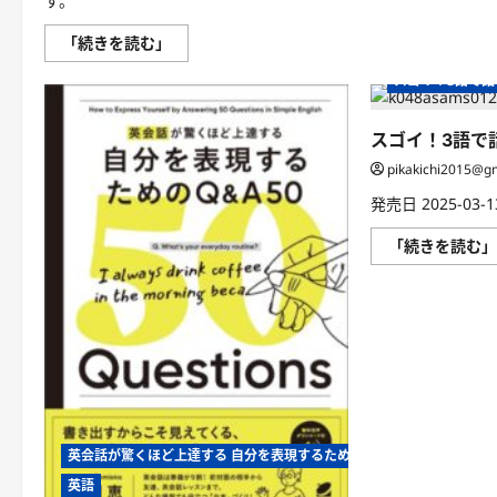
す。
UFO
「続きを読む」
の
定
スゴイ！3語で
義
や
起
源、
スゴイ！3語で
宇
宙
pikakichi2015@g
人
の
発売日 2025-03-13
存
在
に
「続きを読む
つ
い
て
の
可
能
性、
そ
し
て
UFO
目
撃
英会話が驚くほど上達する 自分を表現するためのQ＆A 50［音声DL付
者
の
英語
宇