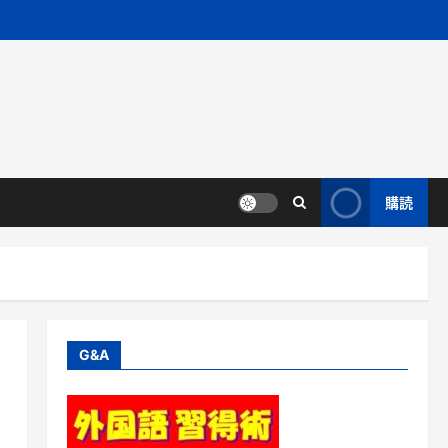
購読
G&A