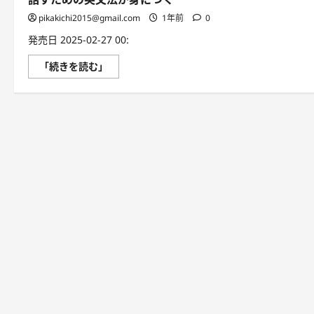
pikakichi2015@gmail.com
1年前
0
発売日 2025-02-27 00:
英
「続きを読む」
語
秒
速
ア
ウ
ト
プ
ッ
ト
ト
レ
ー
ニ
ン
グ
話
す
た
め
の
英
文
法
が
身