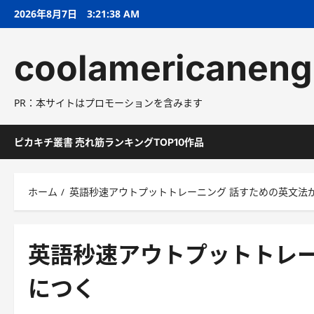
コ
2026年8月7日
3:21:38 AM
ン
テ
coolamericaneng
ン
ツ
へ
PR：本サイトはプロモーションを含みます
ス
キ
ッ
ピカキチ叢書 売れ筋ランキングTOP10作品
プ
ホーム
英語秒速アウトプットトレーニング 話すための英文法
英語秒速アウトプットトレー
につく