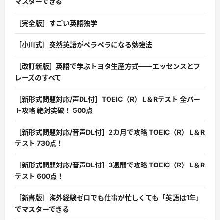
マスターできる
［完全版］すごい英語独学
［小川式］突然英語がペラペラになる勉強法
［改訂新版］英語で学ぶトヨタ生産方式――エッセンスとフ
レーズのすべて
［新形式問題対応/声DL付］TOEIC（R） L＆Rテスト 全パー
ト攻略 絶対突破！ 500点
［新形式問題対応/音声DL付］2カ月で攻略 TOEIC（R） L＆R
テスト 730点！
［新形式問題対応/音声DL付］3週間で攻略 TOEIC（R） L＆R
テスト 600点！
［新書版］海外経験ゼロでも仕事が忙しくても「英語は1年」
でマスターできる