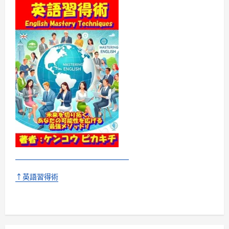
ブ
ッ
ク
に
つ
い
て
さ
ら
に
読
む
↑英語習得術