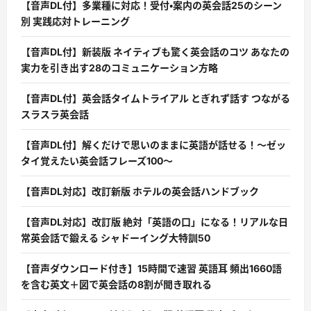
【音声DL付】多業種に対応！受付・案内の英会話25のシーン
別 実践応対トレーニング
【音声DL付】新装版 ネイティブも驚く英会話のコツ あなたの
実力を引き出す28のコミュニケーション方略
【音声DL付】英会話タイムトライアル とぎれず話す つながる
スラスラ英会話
【音声DL付】解くだけで思いのままに英語が話せる！〜ゼッ
タイ覚えたい英会話フレーズ100〜
【音声DL対応】改訂新版 ホテルの英会話ハンドブック
【音声DL対応】改訂版 絶対「英語の口」になる！リアルな日
常英会話で鍛える シャドーイング大特訓50
【音声ダウンロード付き】15時間で速習 英語耳 頻出1660語
を含む英文＋図で英会話の8割が聞き取れる