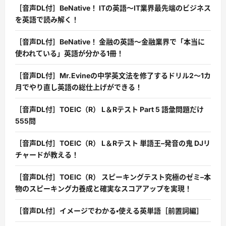
［音声DL付］BeNative！ ITの英語〜IT業界最先端のビジネス
を英語で読み解く！
［音声DL付］BeNative！ 金融の英語〜金融業界で「本当に
使われている」英語が分かる1冊！
［音声DL付］Mr.Evineの中学英文法を修了するドリル2〜1カ
月でやり直し英語の総仕上げができる！
［音声DL付］TOEIC（R） L＆Rテスト Part 5 語彙問題だけ
555問
［音声DL付］TOEIC（R） L＆Rテスト 単語王–発音の鬼 DJリ
チャードが教える！
［音声DL付］TOEIC（R） スピーキングテスト究極のゼミ–本
物のスピーキング力養成と確実なスコアアップを実現！
［音声DL付］イメージでわかる・使える英単語［前置詞編］