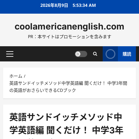
コ
2026年8月9日
5:53:35 AM
ン
テ
coolamericanenglish.com
ン
ツ
PR：本サイトはプロモーションを含みます
へ
ス
キ
購読
メ
ッ
イ
プ
ン
ホーム
メ
英語サンドイッチメソッド中学英語編 聞くだけ！ 中学3年間
ニ
の英語がおさらいできるCDブック
ュ
ー
英語サンドイッチメソッド中
学英語編 聞くだけ！ 中学3年