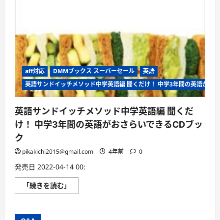
aff対応
DMMブックス スーパーセール
英語
英語サンドイッチメソッド中学英語編 聞くだけ！ 中学3年間の英語がおさ
英語サンドイッチメソッド中学英語編 聞くだ
け！ 中学3年間の英語がおさらいできるCDブッ
ク
pikakichi2015@gmail.com
4年前
0
発売日 2022-04-14 00:
英
「続きを読む」
語
サ
ン
ド
イ