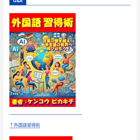
G&A
ッ
チ
メ
ソ
ッ
ド
中
学
英
語
編
聞
く
だ
け！
中
学
3
年
間
の
英
語
が
お
さ
ら
い
↑外国語習得術
で
き
る
CD