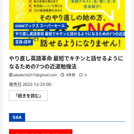
DMMブックス スーパーセール
やり直し英語革命 最短でキチンと話せるようになるための7つの近道勉強
言語・語学
やり直し英語革命 最短でキチンと話せるように
なるための7つの近道勉強法
pikakichi2015@gmail.com
4年前
0
発売日 2022-12-23 00:
や
「続きを読む」
り
直
し
英
語
G&A
革
命
最
短