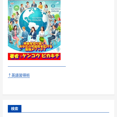
む
↑英語習得術
検索