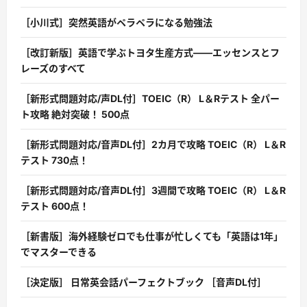
［小川式］突然英語がペラペラになる勉強法
［改訂新版］英語で学ぶトヨタ生産方式――エッセンスとフ
レーズのすべて
［新形式問題対応/声DL付］TOEIC（R） L＆Rテスト 全パー
ト攻略 絶対突破！ 500点
［新形式問題対応/音声DL付］2カ月で攻略 TOEIC（R） L＆R
テスト 730点！
［新形式問題対応/音声DL付］3週間で攻略 TOEIC（R） L＆R
テスト 600点！
［新書版］海外経験ゼロでも仕事が忙しくても「英語は1年」
でマスターできる
［決定版］ 日常英会話パーフェクトブック ［音声DL付］