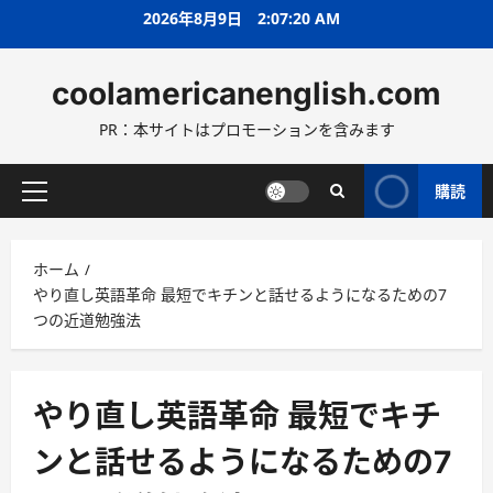
コ
2026年8月9日
2:07:22 AM
ン
テ
coolamericanenglish.com
ン
ツ
PR：本サイトはプロモーションを含みます
へ
ス
キ
購読
メ
ッ
イ
プ
ン
ホーム
メ
やり直し英語革命 最短でキチンと話せるようになるための7
ニ
つの近道勉強法
ュ
ー
やり直し英語革命 最短でキチ
ンと話せるようになるための7