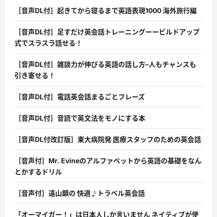
［音声DL付］起きてから寝るまで英語表現1000 海外旅行編
［音声DL付］足すだけ英会話トレーニングーービルドアップ
式でスラスラ話せる！
［音声DL付］雑談力が伸びる英語の話し方–人もチャンスも
引き寄せる！
［音声DL付］電話英会話まるごとフレーズ
［音声DL付］音読で英文法をモノにする本
［音声DL付改訂版］東大病院発 医療スタッフのための英会話
［音声付］Mr. Evineのアルファベットから英語の基礎をなん
とかするドリル
［音声付］遠山顕の 快適♪トラベル英会話
「オーマイガー！」は日本人しか言いません ネイティブが使