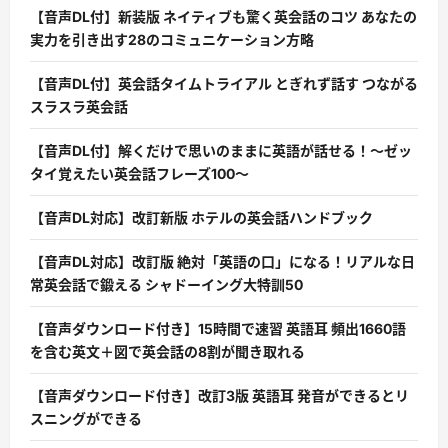
【音声DL付】新装版 ネイティブも驚く英会話のコツ あなたの
実力を引き出す28のコミュニケーション方略
【音声DL付】英会話タイムトライアル とぎれず話す つながる
スラスラ英会話
【音声DL付】解くだけで思いのままに英語が話せる！〜ゼッ
タイ覚えたい英会話フレーズ100〜
【音声DL対応】改訂新版 ホテルの英会話ハンドブック
【音声DL対応】改訂版 絶対「英語の口」になる！リアルな日
常英会話で鍛える シャドーイング大特訓50
【音声ダウンロード付き】15時間で速習 英語耳 頻出1660語
を含む英文＋図で英会話の8割が聞き取れる
【音声ダウンロード付き】改訂3版 英語耳 発音ができるとリ
スニングができる