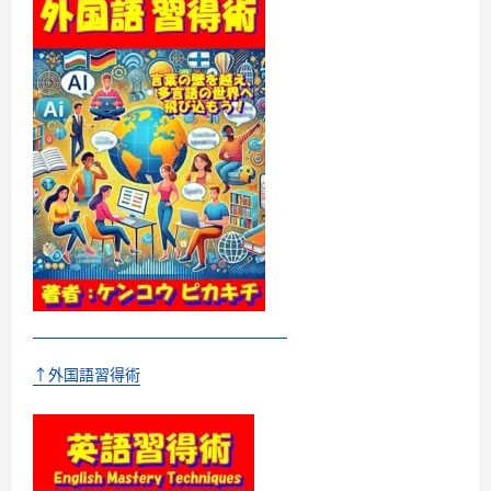
で
キ
チ
ン
と
話
せ
る
よ
う
に
な
る
た
め
の
7
つ
の
近
道
勉
強
法
↑外国語習得術
に
つ
い
て
さ
ら
に
読