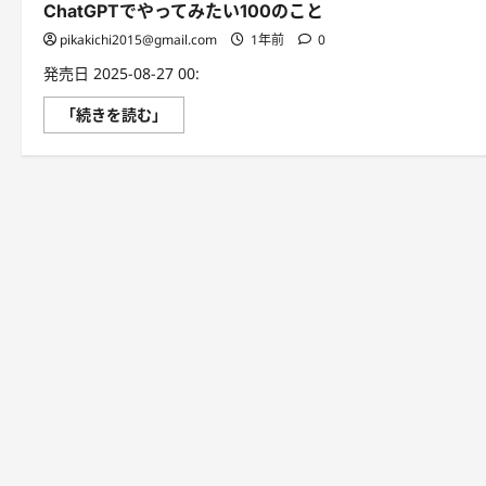
ChatGPTでやってみたい100のこと
pikakichi2015@gmail.com
1年前
0
発売日 2025-08-27 00:
ChatGPT
「続きを読む」
で
や
っ
て
み
た
い
100
の
こ
と
に
つ
い
て
さ
ら
に
読
む