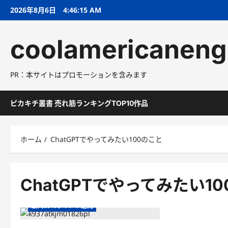
コ
2026年8月6日
4:46:16 AM
ン
テ
coolamericaneng
ン
ツ
へ
PR：本サイトはプロモーションを含みます
ス
キ
ッ
ピカキチ叢書 売れ筋ランキングTOP10作品
プ
ホーム
ChatGPTでやってみたい100のこと
50％以上ポイント還元
ChatGPTでやってみたい100のこと
ChatGPTでやってみたい1
IT・コンピューター
最大60％ポイント還元