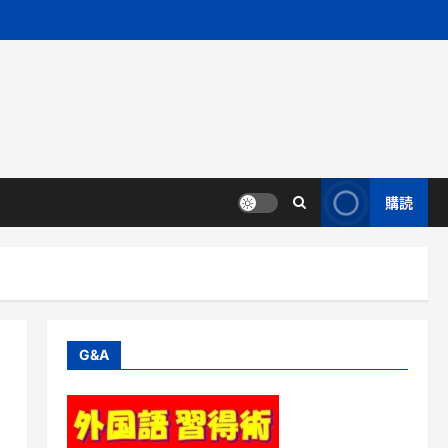
購読
G&A