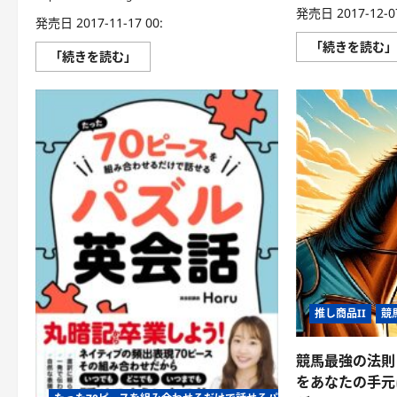
発売日 2017-12-07
発売日 2017-11-17 00:
「続きを読む
そ
「続きを読む」
の
英
語
で
は
相
手
に
失
礼！
30
分
で
身
に
付
く
ハ
ー
ト
推し商品II
競
が
伝
わ
る
競馬最強の法則
英
語
をあなたの手元
力