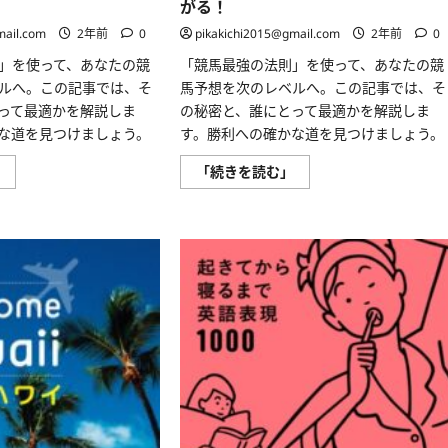
がる！
ま
で〜
mail.com
2年前
0
pikakichi2015@gmail.com
2年前
0
に
つ
」を使って、あなたの競
「競馬最強の法則」を使って、あなたの競
い
て
ルへ。この記事では、そ
馬予想を次のレベルへ。この記事では、そ
さ
ら
って最適かを解説しま
の秘密と、誰にとって最適かを解説しま
に
な道を見つけましょう。
す。勝利への確かな道を見つけましょう。
読
む
競
競
」
「続きを読む」
馬
馬
最
最
強
強
の
の
法
法
則：
則：
勝
勝
利
利
へ
へ
の
の
パ
パ
ス
ス
ポ
ポ
ー
ー
ト
ト
を
を
あ
あ
な
な
た
た