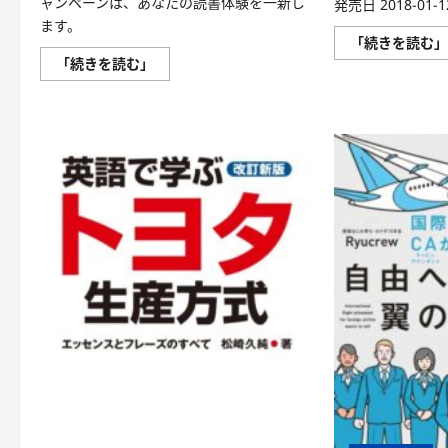
ャンペーンは、あなたの読書体験を一新し
発売日 2018-01-12
ます。
「続きを読む
DMM
「続きを読む」
ブ
ッ
ク
ス
キ
ャ
ン
ペ
ー
ン
で
わ
か
る！
ま
だ
気
づ
い
て
い
な
い
未
来
の
あ