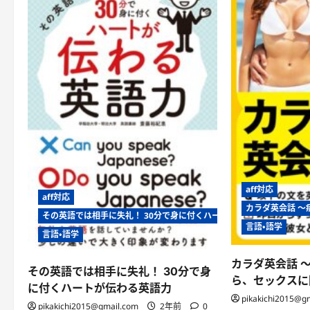
aff対応
aff対応
カラダ英会話 
その英語では相手に失礼！ 30分で身に付くハートが伝わる英語力
言語・語学
言語・語学
カラダ英会話 
その英語では相手に失礼！ 30分で身
ら、セックスに
に付くハートが伝わる英語力
pikakichi2015@g
pikakichi2015@gmail.com
2年前
0