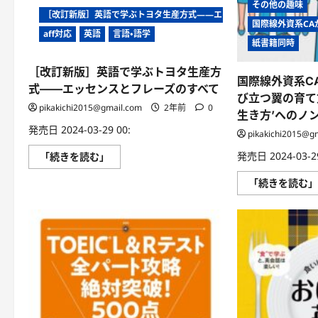
な
その他の趣味
た
［改訂新版］英語で学ぶトヨタ生産方式――エッセンスとフレーズのす
国際線外資系CA
に
aff対応
英語
言語・語学
つ
紙書籍同時
い
て
さ
［改訂新版］英語で学ぶトヨタ生産方
ら
国際線外資系C
に
式――エッセンスとフレーズのすべて
読
び立つ翼の育て
む
pikakichi2015@gmail.com
2年前
0
生き方’へのノ
発売日 2024-03-29 00:
pikakichi2015@g
［改
発売日 2024-03-29
「続きを読む」
訂
新
「続きを読む
版］
英
語
で
学
ぶ
ト
ヨ
タ
生
産
方
式
――