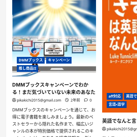
ラ
イ
フ
ス
タ
イ
ル
と
は！？
に
つ
い
て
さ
DMMブックス
キャンペーン
ら
に
推し商品II
読
む
DMMブックスキャンペーンでわか
る！まだ気づいていない未来のあなた
aff対応
英語
pikakichi2015@gmail.com
2年前
0
言語・語学
DMMブックスのキャンペーンを通じて、お
得に電子書籍を楽しみましょう。最新のベ
英語でなんと言
ストセラーから隠れた名作まで、幅広いジ
pikakichi2015@g
ャンルの本が特別価格で提供されるこのキ