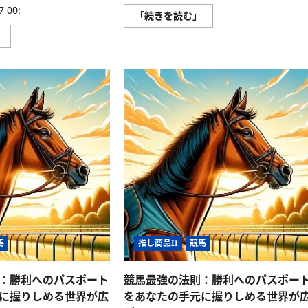
 00:
ネ
「続きを読む」
イ
テ
カ
」
ィ
ラ
ブ
ダ
は
英
こ
会
う
話
使
〜
う！
病
に
院
つ
で
い
使
て
え
さ
る
ら
例
に
文
読
か
む
ら、
セ
ッ
ク
ス
に
馬
推し商品II
競馬
関
す
る
フ
：勝利へのパスポート
競馬最強の法則：勝利へのパスポー
レ
ー
に握りしめる世界が広
をあなたの手元に握りしめる世界が
ズ