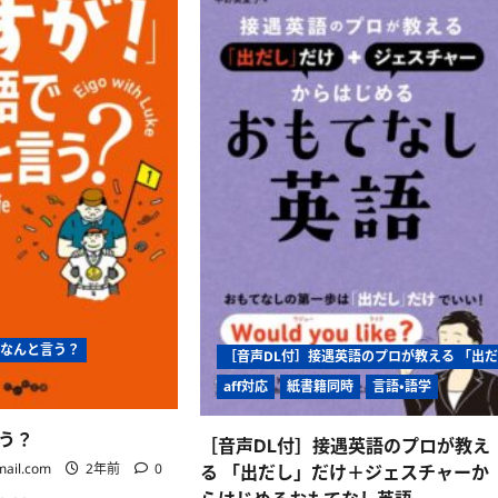
語
る
で
ま
ハ
で
ワ
英
イ
語
Awesome
表
Hawaii
現
に
1000
つ
に
い
つ
て
い
さ
て
ら
さ
に
ら
読
に
む
読
む
でなんと言う？
［音声DL付］接遇英語のプロが教える 「出
aff対応
紙書籍同時
言語・語学
う？
［音声DL付］接遇英語のプロが教え
mail.com
2年前
0
る 「出だし」だけ＋ジェスチャーか