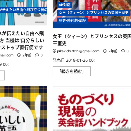
ー
aff対応
べて
か
が伝えたい自由へ飛び立つ翼の育て方 当機は’自分らしい生き方’へのノンストップ
ら
女王（クィーン）とプリンセスの英国王室史
は
じ
歴史・時代劇・戦記
め
る
お
Aが伝えたい自由へ飛
も
女王（クィーン）とプリンセスの英
て
方 当機は’自分らしい
王室史
な
ンストップ直行便です
し
pikakichi2015@gmail.com
2年前
0
英
mail.com
2年前
0
語
発売日 2018-01-26 00:
に
 00:
つ
い
女
「続きを読む」
て
国
王
」
さ
際
（ク
ら
線
ィ
に
外
ー
読
資
ン）
む
系
と
CA
プ
が
リ
伝
ン
え
セ
た
ス
い
の
自
英
由
国