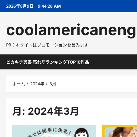
コ
2026年8月9日
9:44:29 AM
ン
テ
coolamericaneng
ン
ツ
へ
PR：本サイトはプロモーションを含みます
ス
キ
ッ
ピカキチ叢書 売れ筋ランキングTOP10作品
プ
ホーム
2024年
3月
月:
2024年3月