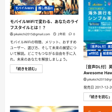
せ
る
パ
モバイルWiFi
推し商品II
ズ
ル
英
モバイルWiFiで変わる、あなたのライ
会
話
フスタイルとは！？
に
つ
pikakichi2015@gmail.com
2年前
0
い
て
モバイルWiFiの特徴、メリット、おすすめ
さ
ら
［音声DL付］英語で
ユーザー、選び方、そして未来の展望につ
に
いて解説。どこでもつながる自由を手に入
読
aff対応
紙書
む
れ、未来のあなたを解放しましょう。
［音声DL付］
モ
「続きを読む」
バ
Awesome Haw
イ
ル
pikakichi2015@g
WiFi
で
発売日 2017-12-20
変
わ
る、
「続きを読む
あ
な
た
の