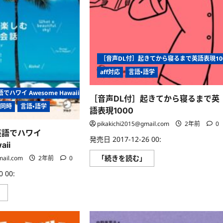
の
の
手
手
元
元
に
に
握
握
り
り
し
し
め
め
る
る
［音声DL付］起きてから寝るまで英語表現10
世
世
界
界
aff対応
言語・語学
が
が
広
広
が
が
ハワイ Awesome Hawaii
［音声DL付］起きてから寝るまで英
る！
る！
に
に
籍同時
言語・語学
語表現1000
つ
つ
い
い
pikakichi2015@gmail.com
2年前
0
て
て
英語でハワイ
さ
さ
発売日 2017-12-26 00:
ら
ら
aii
に
に
読
読
［音
「続きを読む」
mail.com
2年前
0
む
む
声
DL
 00:
付］
起
［音
」
き
声
て
DL
か
付］
ら
英
寝