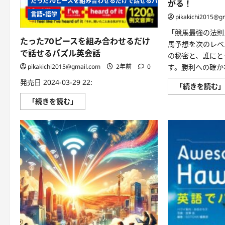
たった70ピースを組み合わせるだけで話せるパズル英会話
がる！
に
つ
言語・語学
pikakichi2015@g
い
て
さ
「競馬最強の法則
ら
たった70ピースを組み合わせるだけ
馬予想を次のレベ
に
読
で話せるパズル英会話
の秘密と、誰にと
む
pikakichi2015@gmail.com
2年前
0
す。勝利への確か
発売日 2024-03-29 22:
「続きを読む
た
「続きを読む」
っ
た
70
ピ
ー
ス
を
組
み
合
わ
せ
る
だ
け
で
話