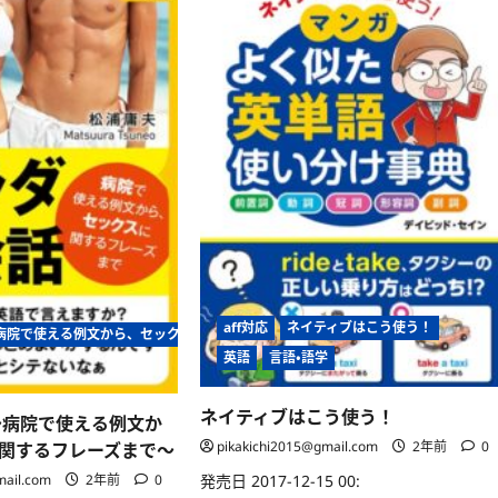
aff対応
ネイティブはこう使う！
〜病院で使える例文から、セックスに関するフレーズまで〜
英語
言語・語学
ネイティブはこう使う！
〜病院で使える例文か
pikakichi2015@gmail.com
2年前
0
関するフレーズまで〜
mail.com
2年前
0
発売日 2017-12-15 00: