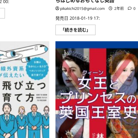
らはじめるおもてなし英語
 00:
pikakichi2015@gmail.com
2年前
0
英
」
語
発売日 2018-01-19 17:
で
な
［音
「続きを読む」
ん
声
と
DL
言
付］
う？
接
に
遇
つ
英
い
語
て
の
さ
プ
ら
ロ
に
が
読
教
む
え
る
「出
だ
し」
だ
け
＋
ジ
ェ
ス
チ
ャ