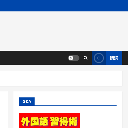
購読
G&A