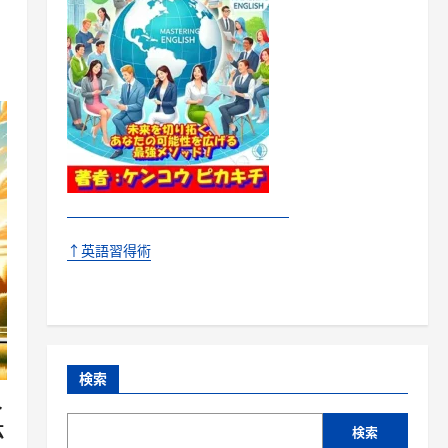
↑英語習得術
検索
ト
広
検索