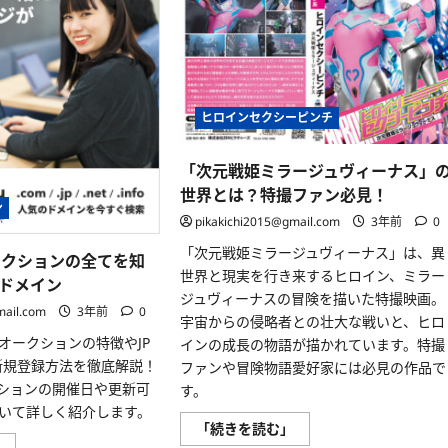
ヒロインセクシーピンチ
「次元戦姫ミラージュヴィーナス」
世界とは？特撮ファン必見！
ン
pikakichi2015@gmail.com
3年前
0
「次元戦姫ミラージュヴィーナス」は、異
ークションの全てを知
世界と現実を行き来するヒロイン、ミラー
ードメイン
ジュヴィーナスの冒険を描いた特撮映画。
mail.com
3年前
0
宇宙からの侵略者との壮大な戦いと、ヒロ
オークションの特徴やJP
インの成長の物語が描かれています。特撮
新規登録方法を徹底解説！
ファンや冒険物語愛好家には必見の作品で
クションの開催日や更新可
す。
いて詳しく紹介します。
「次
「続きを読む」
元