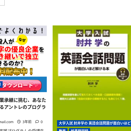
JP
」
戦
ド
姫
メ
ミ
イ
ラ
ン
ー
オ
ジ
ー
ュ
ク
ヴ
シ
ィ
ョ
ー
ン
ナ
の
ス」
全
の
て
世
を
界
知
と
る！
は？
–
特
ム
撮
ー
フ
ム
ァ
継
ー
ン
ド
必
メ
見！
イ
業承継に挑む、あなた
に
ン
つ
に
るアントレのプログラ
い
つ
て
い
さ
て
ら
mail.com
3年前
0
さ
大学入試 肘井学の 英語会話問題が面白いほ
に
ら
読
実践プログラムの受講生