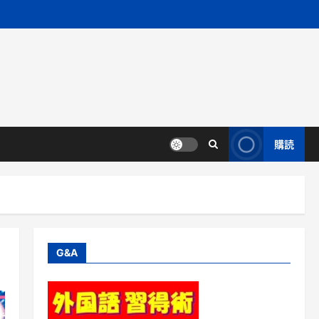
購読
G&A