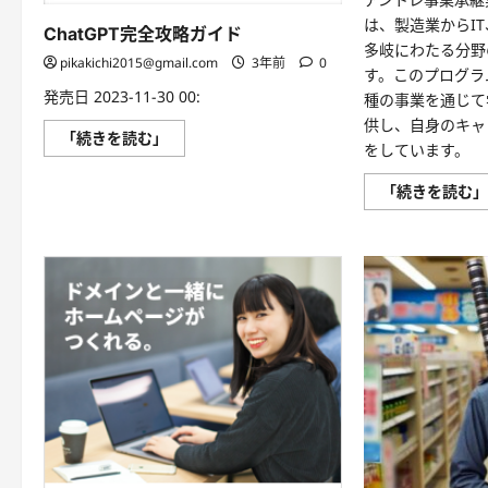
べ
る
は、製造業からI
ChatGPT完全攻略ガイド
ア
多岐にわたる分野
ン
pikakichi2015@gmail.com
3年前
0
ト
す。このプログラ
レ
発売日 2023-11-30 00:
の
種の事業を通じて
プ
供し、自身のキャ
ロ
ChatGPT
「続きを読む」
グ
をしています。
完
ラ
全
ム
攻
に
「続きを読む
略
つ
ガ
い
イ
て
ド
さ
に
ら
つ
に
い
読
て
む
さ
ら
に
読
む