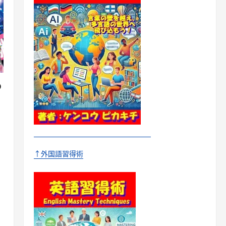
の
↑外国語習得術