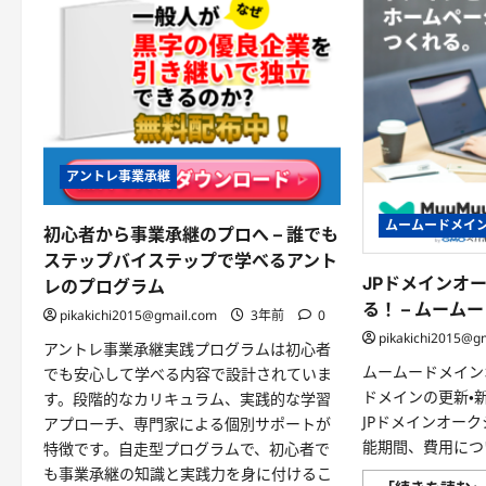
アントレ事業承継
ムームードメイ
初心者から事業承継のプロへ – 誰でも
ステップバイステップで学べるアント
JPドメインオ
レのプログラム
る！ – ムーム
pikakichi2015@gmail.com
3年前
0
pikakichi2015@g
アントレ事業承継実践プログラムは初心者
ムームードメイン
でも安心して学べる内容で設計されていま
ドメインの更新・
す。段階的なカリキュラム、実践的な学習
JPドメインオー
アプローチ、専門家による個別サポートが
能期間、費用につ
特徴です。自走型プログラムで、初心者で
も事業承継の知識と実践力を身に付けるこ