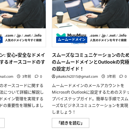
活
–
躍
ア
す
ン
る
ト
伝
レ
統
事
的
業
ツ
承
ー
継
ル
実
ン
ムームードメイン
に
践
つ
プ
い
ロ
て
グ
ン: 安心・安全なドメイ
スムーズなコミュニケーションのた
さ
ラ
ら
するオースコードのす
のムームードメインとOutlookの究
ム
に
の
の設定ガイド！
読
参
む
加
mail.com
3年前
0
pikakichi2015@gmail.com
3年前
0
者
コ
のオースコードに関する
ムームードメインのメールアカウントを
ミ
ュ
法について詳細に解説し
Microsoft Outlookに設定するためのステ
ニ
テ
ドメイン管理を実現する
プバイステップガイド。簡単な手順でスム
ィ
ドの重要性を理解しまし
ーズなビジネスコミュニケーションを実現
に
つ
しましょう！
い
て
さ
ム
ス
」
「続きを読む」
ら
ー
ム