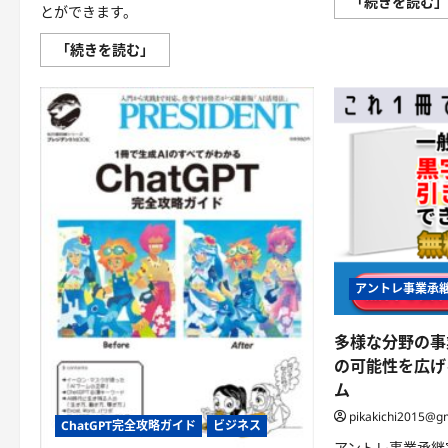
「続きを読む
とができます。
初
「続きを読む」
心
者
か
ら
事
業
承
継
の
プ
ロ
へ
–
誰
で
も
ス
アントレ事業承
テ
ッ
プ
多様な分野の事
バ
イ
の可能性を広げ
ス
テ
ム
ッ
プ
pikakichi2015@g
で
ChatGPT完全攻略ガイド
ビジネス
学
アントレ事業承継