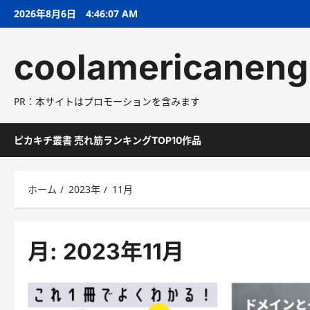
コ
2026年8月6日
4:46:08 AM
ン
テ
coolamericaneng
ン
ツ
へ
PR：本サイトはプロモーションを含みます
ス
キ
ッ
ピカキチ叢書 売れ筋ランキングTOP10作品
プ
ホーム
2023年
11月
月:
2023年11月