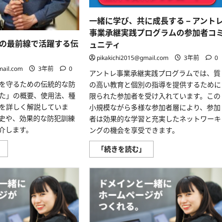
ほ
を
ど
広
解
げ
一緒に学び、共に成長する – アント
け
る
る
ア
事業承継実践プログラムの参加者コ
本
ン
音
の最前線で活躍する伝
ュニティ
ト
声
レ
ダ
pikakichi2015@gmail.com
3年前
0
の
ウ
プ
mail.com
3年前
0
ン
ロ
アントレ事業承継実践プログラムでは、質
ロ
グ
ー
を守るための伝統的な防
の高い教育と個別の指導を提供するために
ラ
ド
ム
た」の概要、使用法、種
限られた参加者を受け入れています。この
付
に
に
を詳しく解説していま
つ
小規模ながら多様な参加者層により、参加
つ
い
い
史や、効果的な防犯訓練
者は効果的な学習と充実したネットワーキ
て
て
さ
介します。
ングの機会を享受できます。
さ
ら
ら
に
に
さ
」
一
読
「続きを読む」
読
す
緒
む
む
ま
に
た：
学
防
び、
犯
共
の
に
最
成
前
長
線
す
で
る