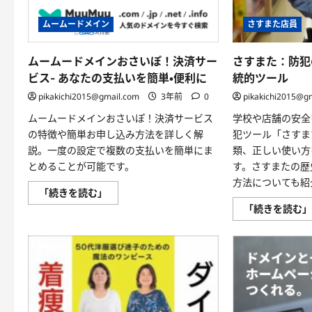
ムームードメイン
さすまた店員
ムームードメインおさいぽ！決済サー
さすまた：防犯
ビス- あなたの支払いを簡単・便利に
統的ツール
pikakichi2015@gmail.com
3年前
0
pikakichi2015@g
ムームードメインおさいぽ！決済サービス
学校や店舗の安全
の特徴や簡単お申し込み方法を詳しく解
犯ツール「さすま
説。一度の設定で複数の支払いを簡単にま
類、正しい使い方
とめることが可能です。
す。さすまたの歴
方法についても紹
ム
「続きを読む」
ー
「続きを読む
ム
ー
ド
メ
イ
ン
お
さ
い
ぽ！
決