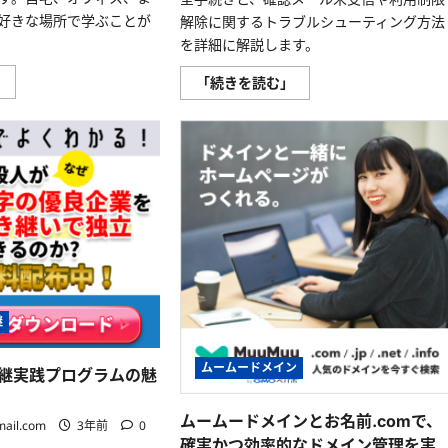
て
ガ
に
イ
好きな場所で学ぶことが
解除に関するトラブルシューティング方法
つ
ド！
を詳細に解説します。
い
に
て
つ
さ
い
ど
ム
」
「続きを読む」
ら
て
こ
ー
に
さ
で
ム
読
ら
も
ー
む
に
学
ド
読
べ
メ
む
る
イ
自
ン
由
の
–
ド
ア
メ
ン
イ
ト
ン
レ
認
事
証
業
を
承
ス
継
ム
継
実
ー
践
ズ
プ
に
ムームードメイン
ロ
継実践プログラムの魅
行
グ
う
ラ
た
ム
め
ムームードメインとお名前.comで、
mail.com
3年前
0
の
の
確実かつ効率的なドメイン管理を実
柔
あ