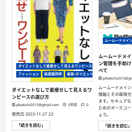
済
サ
ー
ビ
ス-
あ
な
た
の
支
ムームードメイ
払
い
を
ムームードメイ
簡
単・
ン管理を手助け
便
ダイエットなしで着痩せして見えるワンピースの選び方
利
べて
に
ファッション
紙書籍同時
美容・ダイエット・健康
に
pikakichi2015@g
つ
い
ムームードメイン
て
ダイエットなしで着痩せして見えるワ
さ
情報とその取得方
ンピースの選び方
ら
ます。セキュアな
に
pikakichi2015@gmail.com
3年前
0
読
ためのオースコー
む
発売日 2023-11-27 22:
ょう。
ダ
「続きを読む」
「続きを読む
イ