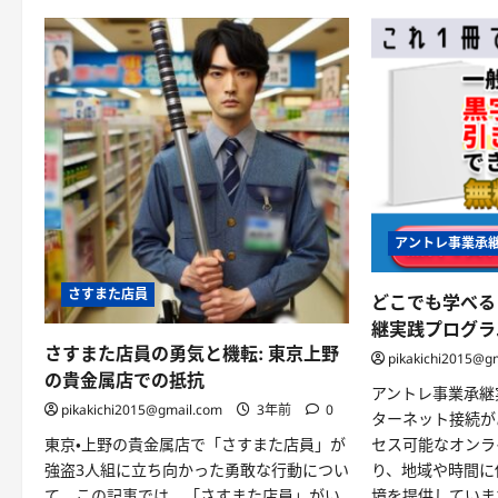
エ
ッ
ト
な
し
で
着
痩
せ
し
て
見
え
る
ワ
ン
アントレ事業承
ピ
ー
ス
さすまた店員
の
どこでも学べる
選
継実践プログラ
び
方
さすまた店員の勇気と機転: 東京上野
pikakichi2015@g
に
つ
の貴金属店での抵抗
アントレ事業承継
い
て
pikakichi2015@gmail.com
3年前
0
ターネット接続が
さ
ら
東京・上野の貴金属店で「さすまた店員」が
セス可能なオンラ
に
強盗3人組に立ち向かった勇敢な行動につい
り、地域や時間に
読
む
て。この記事では、「さすまた店員」がい
境を提供していま