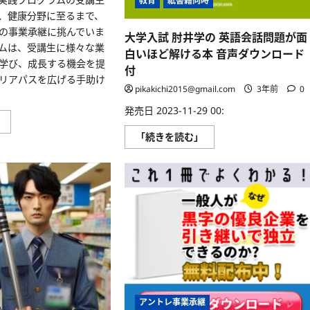
に
教育
紙書籍同時
む
読
T、健康分野に至るまで、
む
の事業承継に挑んでいま
大学入試 肘井学の 英語会話問題が面
ムは、受講生に様々な業
白いほど解ける本 音声ダウンロード
学び、成長する機会を提
付
リアパスを広げる手助け
pikakichi2015@gmail.com
3年前
0
発売日 2023-11-29 00:
多
」
様
大
「続きを読む」
な
学
分
入
野
試
の
肘
事
井
業
学
承
の
継
英
に
語
挑
会
む、
話
あ
問
な
題
た
が
の
面
可
白
能
い
アントレ事業承継
性