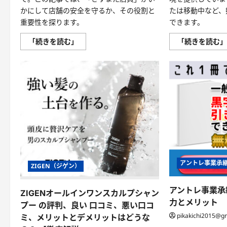
かにして店舗の安全を守るか、その役割と
たは移動中など、
重要性を探ります。
できます。
さ
「続きを読む」
「続きを読む
す
ま
た
店
員
の
勇
気
と
機
転:
東
京
上
野
の
貴
アントレ事業承
ZIGEN（ジゲン）
金
属
店
で
アントレ事業承
ZIGENオールインワンスカルプシャン
の
力とメリット
抵
プー の評判、良い 口コミ、悪い口コ
抗
pikakichi2015@g
ミ、メリットとデメリットはどうな
に
つ