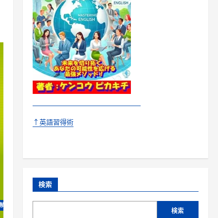
↑英語習得術
検索
ど解ける本 音声ダウンロード付
検索