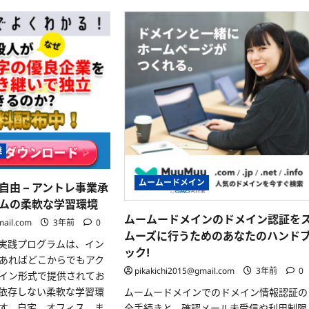
に
ム
ー
読
ー
ズ
む
ド
な
メ
コ
イ
ミ
ン:
ュ
安
ニ
心・
ケ
安
ー
全
シ
な
ョ
ド
ン
メ
の
イ
た
ン
め
管
の
継
理
ム
を
ー
手
ム
ムームードメイン
自由 – アントレ事業承
助
ー
け
ド
ムの柔軟な学習環境
す
メ
る
イ
ムームードメインのドメイン認証を
mail.com
3年前
0
オ
ン
ムーズに行うためのあなたのハンド
ー
と
実践プログラムは、イン
ス
Outlook
ック!
コ
の
あればどこからでもアク
ー
究
pikakichi2015@gmail.com
3年前
0
ド
極
イン形式で提供されてお
の
の
依存しない柔軟な学習環
ムームードメインでのドメイン情報認証の
す
設
べ
定
す。自宅、オフィス、ま
全手続きと、確認メール未受信や利用制限