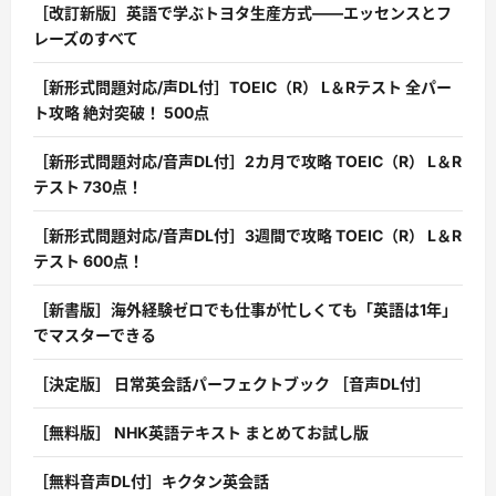
［改訂新版］英語で学ぶトヨタ生産方式――エッセンスとフ
レーズのすべて
［新形式問題対応/声DL付］TOEIC（R） L＆Rテスト 全パー
ト攻略 絶対突破！ 500点
［新形式問題対応/音声DL付］2カ月で攻略 TOEIC（R） L＆R
テスト 730点！
［新形式問題対応/音声DL付］3週間で攻略 TOEIC（R） L＆R
テスト 600点！
［新書版］海外経験ゼロでも仕事が忙しくても「英語は1年」
でマスターできる
［決定版］ 日常英会話パーフェクトブック ［音声DL付］
［無料版］ NHK英語テキスト まとめてお試し版
［無料音声DL付］キクタン英会話