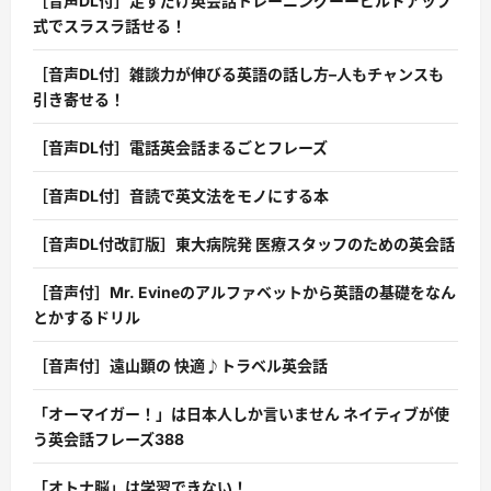
［音声DL付］足すだけ英会話トレーニングーービルドアップ
式でスラスラ話せる！
［音声DL付］雑談力が伸びる英語の話し方–人もチャンスも
引き寄せる！
［音声DL付］電話英会話まるごとフレーズ
［音声DL付］音読で英文法をモノにする本
［音声DL付改訂版］東大病院発 医療スタッフのための英会話
［音声付］Mr. Evineのアルファベットから英語の基礎をなん
とかするドリル
［音声付］遠山顕の 快適♪トラベル英会話
「オーマイガー！」は日本人しか言いません ネイティブが使
う英会話フレーズ388
「オトナ脳」は学習できない！