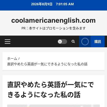
コ
2026年8月9日
7:01:06 AM
ン
テ
coolamericanenglish.com
ン
ツ
PR：本サイトはプロモーションを含みます
へ
ス
キ
購読
メ
ッ
イ
プ
ン
ホーム
メ
直訳やめたら英語が一気にできるようになった私の話
ニ
ュ
ー
直訳やめたら英語が一気にで
きるようになった私の話