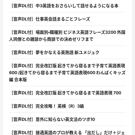
［音声DL付］中3英語をおさらいして話せるようになる本
［音声DL付］仕事英会話まるごとフレーズ
［音声DL付］場面別・職種別 ビジネス英語フレーズ3200 外国
人同僚との雑談から商談での決めゼリフまで
［音声DL付］夢をかなえる英熟語 新ユメジュク
［音声DL付］完全改訂版 起きてから寝るまで子育て英語表現
600 /起きてから寝るまで子育て英語表現600 わんぱくキッズ
編 合本版
［音声DL付］完全改訂版 起きてから寝るまで英語表現 700
［音声DL付］完全攻略！ 英検（R）3級
［音声DL付］意外に知らない英文法のツボ10
［音声DL付］接遇英語のプロが教える 「出だし」だけ＋ジェ