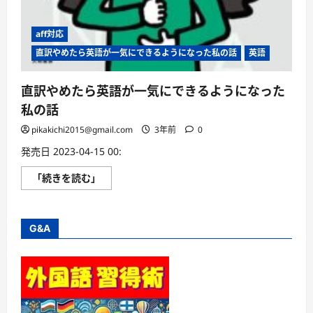
aff対応
直訳やめたら英語が一気にできるようになった私の話
英語
直訳やめたら英語が一気にできるようになった
私の話
pikakichi2015@gmail.com
3年前
0
発売日 2023-04-15 00:
直
「続きを読む」
訳
や
め
た
ら
G&A
英
語
が
一
気
に
で
き