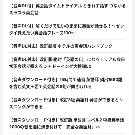
【音声DL付】英会話タイムトライアル とぎれず話す つながる
スラスラ英会話
【音声DL付】解くだけで思いのままに英語が話せる！〜ゼッ
タイ覚えたい英会話フレーズ100〜
【音声DL対応】改訂新版 ホテルの英会話ハンドブック
【音声DL対応】改訂版 絶対「英語の口」になる！リアルな日
常英会話で鍛える シャドーイング大特訓50
【音声ダウンロード付き】15時間で速習 英語耳 頻出1660語
を含む英文＋図で英会話の8割が聞き取れる
【音声ダウンロード付き】改訂3版 英語耳 発音ができるとリ
スニングができる
【音声ダウンロード付き】改訂版 単語耳 レベル2 中級英単語
2000の音を脳に焼き付けて「完全な英語耳」へ