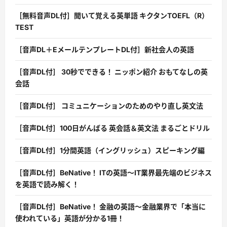
［無料音声DL付］聞いて覚える英単語 キクタンTOEFL（R）
TEST
［音声DL＋EメールテンプレートDL付］新社会人の英語
［音声DL付］ 30秒でできる！ ニッポン紹介 おもてなしの英
会話
［音声DL付］ コミュニケーションのためのやり直し英文法
［音声DL付］100日がんばる 英会話＆英文法 まるごとドリル
［音声DL付］1分間英語（イングリッシュ）スピーキング編
［音声DL付］BeNative！ ITの英語〜IT業界最先端のビジネス
を英語で読み解く！
［音声DL付］BeNative！ 金融の英語〜金融業界で「本当に
使われている」英語が分かる1冊！