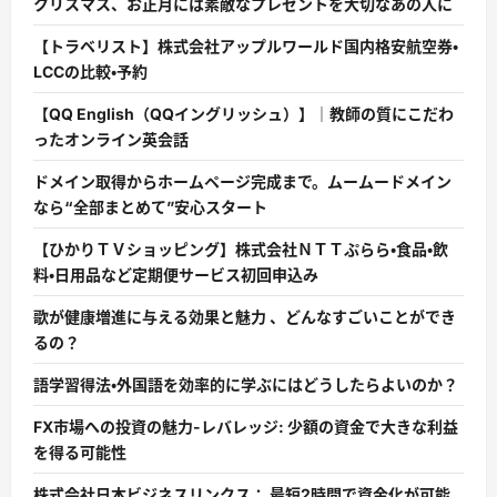
クリスマス、お正月には素敵なプレゼントを大切なあの人に
【トラベリスト】株式会社アップルワールド国内格安航空券・
LCCの比較・予約
【QQ English（QQイングリッシュ）】｜教師の質にこだわ
ったオンライン英会話
ドメイン取得からホームページ完成まで。ムームードメイン
なら“全部まとめて”安心スタート
【ひかりＴＶショッピング】株式会社ＮＴＴぷらら・食品・飲
料・日用品など定期便サービス初回申込み
歌が健康増進に与える効果と魅力 、どんなすごいことができ
るの？
語学習得法・外国語を効率的に学ぶにはどうしたらよいのか？
FX市場への投資の魅力-レバレッジ: 少額の資金で大きな利益
を得る可能性
株式会社日本ビジネスリンクス： 最短2時間で資金化が可能