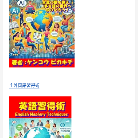
る
よ
う
に
な
っ
た
私
の
話
に
つ
い
て
さ
ら
に
読
む
↑外国語習得術