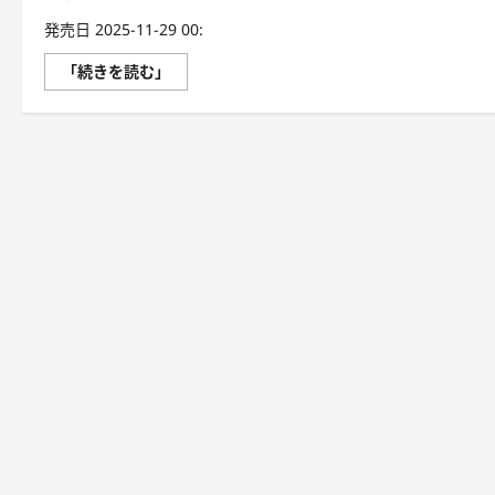
発売日 2025-11-29 00:
増
「続きを読む」
補
改
訂
フ
ー
ド
ア
ナ
リ
ス
ト
検
定
教
本
4
級
に
つ
い
て
さ
ら
に
読
む