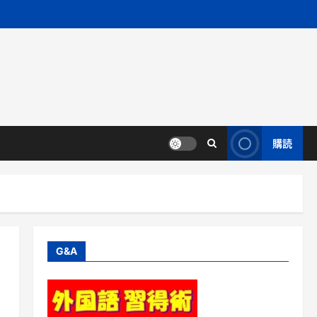
購読
G&A