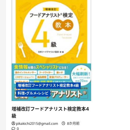
増補改訂フードアナリスト検定教本4級
料理・グルメ・レシピ
増補改訂フードアナリスト検定教本4
級
pikakichi2015@gmail.com
8か月前
0