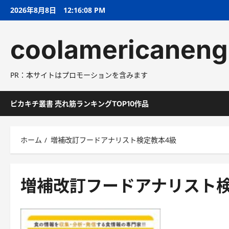
コ
2026年8月8日
12:16:09 PM
ン
テ
coolamericaneng
ン
ツ
へ
PR：本サイトはプロモーションを含みます
ス
キ
ッ
ピカキチ叢書 売れ筋ランキングTOP10作品
プ
ホーム
増補改訂フードアナリスト検定教本4級
増補改訂フードアナリスト