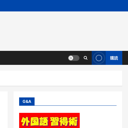
購読
G&A