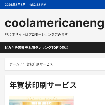
コ
2026年8月8日
1:32:38 PM
ン
テ
coolamericaneng
ン
ツ
へ
PR：本サイトはプロモーションを含みます
ス
キ
ッ
ピカキチ叢書 売れ筋ランキングTOP10作品
プ
ホーム
年賀状印刷サービス
年賀状印刷サービス