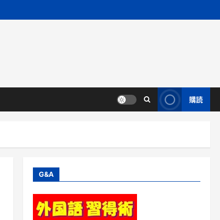
購読
G&A