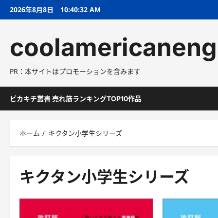
コ
2026年8月8日
10:40:33 AM
ン
テ
coolamericaneng
ン
ツ
へ
PR：本サイトはプロモーションを含みます
ス
キ
ッ
ピカキチ叢書 売れ筋ランキングTOP10作品
プ
ホーム
キクタン小学生シリーズ
キクタン小学生シリーズ