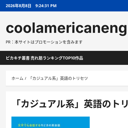
コ
2026年8月8日
9:24:32 PM
ン
テ
coolamericaneng
ン
ツ
へ
PR：本サイトはプロモーションを含みます
ス
キ
ッ
ピカキチ叢書 売れ筋ランキングTOP10作品
プ
ホーム
「カジュアル系」英語のトリセツ
「カジュアル系」英語のト