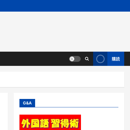
購読
G&A