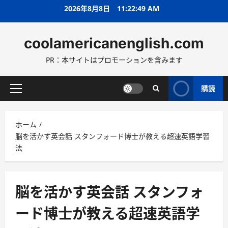
コ
2026年8月8日
11:22:50 AM
ン
テ
coolamericanenglish.com
ン
ツ
PR：本サイトはプロモーションを含みます
へ
ス
キ
購読
メ
ッ
イ
プ
ン
ホーム
メ
脳を活かす英会話 スタンフォード博士が教える超速英語学習
ニ
法
ュ
ー
脳を活かす英会話 スタンフォ
ード博士が教える超速英語学