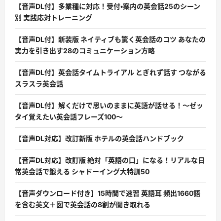
【音声DL付】多業種に対応！受付・案内の英会話25のシーン
別 実践応対トレーニング
【音声DL付】新装版 ネイティブも驚く英会話のコツ あなたの
実力を引き出す28のコミュニケーション方略
【音声DL付】英会話タイムトライアル とぎれず話す つながる
スラスラ英会話
【音声DL付】解くだけで思いのままに英語が話せる！〜ゼッ
タイ覚えたい英会話フレーズ100〜
【音声DL対応】改訂新版 ホテルの英会話ハンドブック
【音声DL対応】改訂版 絶対「英語の口」になる！リアルな日
常英会話で鍛える シャドーイング大特訓50
【音声ダウンロード付き】15時間で速習 英語耳 頻出1660語
を含む英文＋図で英会話の8割が聞き取れる