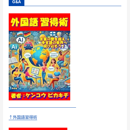
英
G&A
会
話
ス
タ
ン
フ
ォ
ー
ド
博
士
が
教
え
る
超
速
英
語
学
習
法
に
つ
い
て
さ
ら
↑外国語習得術
に
読
む