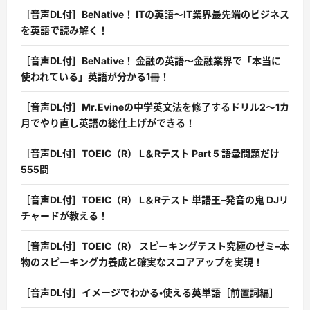
［音声DL付］BeNative！ ITの英語〜IT業界最先端のビジネス
を英語で読み解く！
［音声DL付］BeNative！ 金融の英語〜金融業界で「本当に
使われている」英語が分かる1冊！
［音声DL付］Mr.Evineの中学英文法を修了するドリル2〜1カ
月でやり直し英語の総仕上げができる！
［音声DL付］TOEIC（R） L＆Rテスト Part 5 語彙問題だけ
555問
［音声DL付］TOEIC（R） L＆Rテスト 単語王–発音の鬼 DJリ
チャードが教える！
［音声DL付］TOEIC（R） スピーキングテスト究極のゼミ–本
物のスピーキング力養成と確実なスコアアップを実現！
［音声DL付］イメージでわかる・使える英単語［前置詞編］