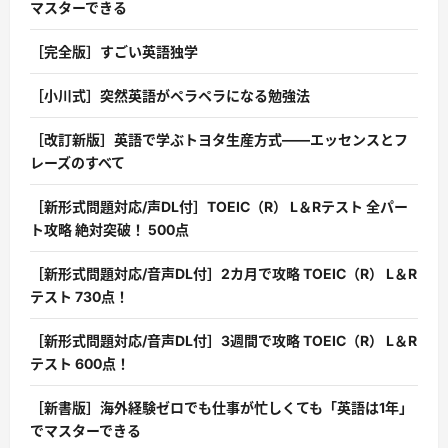
マスターできる
［完全版］すごい英語独学
［小川式］突然英語がペラペラになる勉強法
［改訂新版］英語で学ぶトヨタ生産方式――エッセンスとフ
レーズのすべて
［新形式問題対応/声DL付］TOEIC（R） L＆Rテスト 全パー
ト攻略 絶対突破！ 500点
［新形式問題対応/音声DL付］2カ月で攻略 TOEIC（R） L＆R
テスト 730点！
［新形式問題対応/音声DL付］3週間で攻略 TOEIC（R） L＆R
テスト 600点！
［新書版］海外経験ゼロでも仕事が忙しくても「英語は1年」
でマスターできる