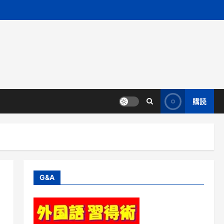
購読
G&A