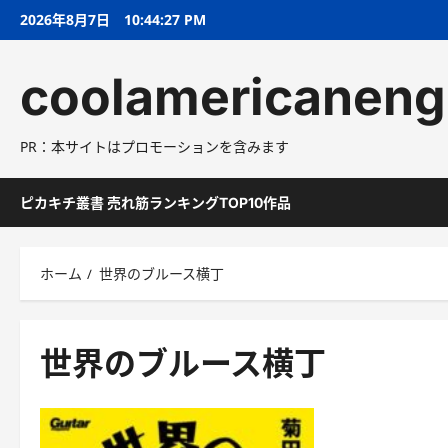
コ
2026年8月7日
10:44:28 PM
ン
テ
coolamericaneng
ン
ツ
へ
PR：本サイトはプロモーションを含みます
ス
キ
ッ
ピカキチ叢書 売れ筋ランキングTOP10作品
プ
ホーム
世界のブルース横丁
世界のブルース横丁