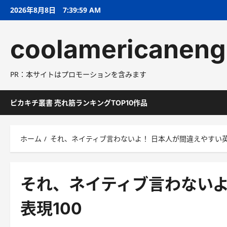
コ
2026年8月8日
7:40:00 AM
ン
テ
coolamericaneng
ン
ツ
へ
PR：本サイトはプロモーションを含みます
ス
キ
ッ
ピカキチ叢書 売れ筋ランキングTOP10作品
プ
ホーム
それ、ネイティブ言わないよ！ 日本人が間違えやすい英
それ、ネイティブ言わないよ
表現100