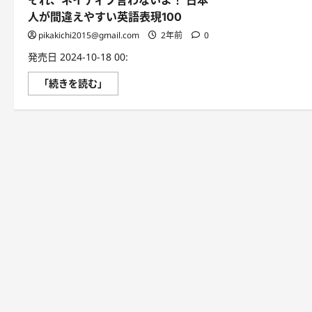
それ、ネイティブ言わないよ！ 日本
人が間違えやすい英語表現100
pikakichi2015@gmail.com
2年前
0
発売日 2024-10-18 00:
そ
「続きを読む」
れ、
ネ
イ
テ
ィ
ブ
言
わ
な
い
よ！
日
本
人
が
間
違
え
や
す
い
英
語