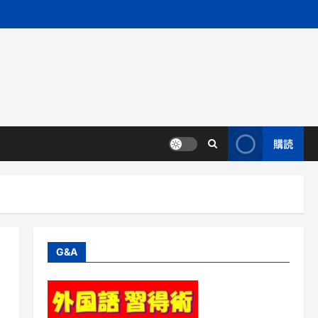
購読
G&A