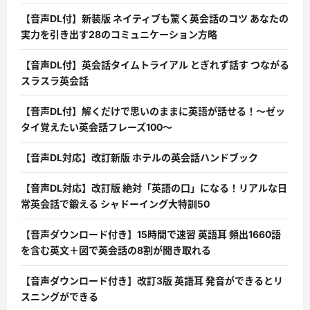
【音声DL付】新装版 ネイティブも驚く英会話のコツ あなたの
実力を引き出す28のコミュニケーション方略
【音声DL付】英会話タイムトライアル とぎれず話す つながる
スラスラ英会話
【音声DL付】解くだけで思いのままに英語が話せる！〜ゼッ
タイ覚えたい英会話フレーズ100〜
【音声DL対応】改訂新版 ホテルの英会話ハンドブック
【音声DL対応】改訂版 絶対「英語の口」になる！リアルな日
常英会話で鍛える シャドーイング大特訓50
【音声ダウンロード付き】15時間で速習 英語耳 頻出1660語
を含む英文＋図で英会話の8割が聞き取れる
【音声ダウンロード付き】改訂3版 英語耳 発音ができるとリ
スニングができる