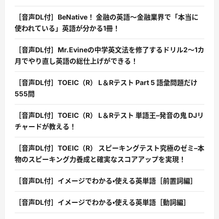
［音声DL付］BeNative！ 金融の英語〜金融業界で「本当に
使われている」英語が分かる1冊！
［音声DL付］Mr.Evineの中学英文法を修了するドリル2〜1カ
月でやり直し英語の総仕上げができる！
［音声DL付］TOEIC（R） L＆Rテスト Part 5 語彙問題だけ
555問
［音声DL付］TOEIC（R） L＆Rテスト 単語王–発音の鬼 DJリ
チャードが教える！
［音声DL付］TOEIC（R） スピーキングテスト究極のゼミ–本
物のスピーキング力養成と確実なスコアアップを実現！
［音声DL付］イメージでわかる・使える英単語［前置詞編］
［音声DL付］イメージでわかる・使える英単語［動詞編］