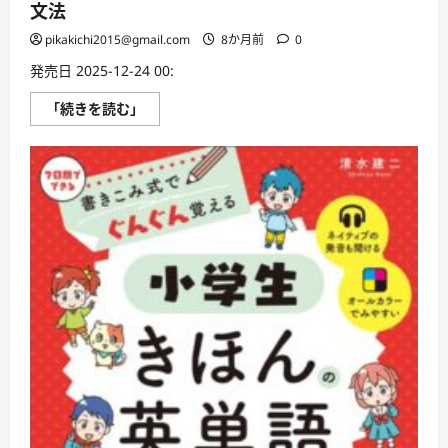
文法
pikakichi2015@gmail.com
8か月前
0
発売日 2025-12-24 00:
書
「続きを読む」
き
こ
み
式
で
み
る
み
る
わ
か
る
小
学
生
き
ほ
ん
の
英
文
法
に
つ