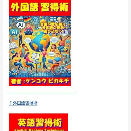
ん
覚
え
る
小
学
生
き
ほ
ん
の
英
単
語
に
つ
い
て
さ
ら
に
読
む
↑外国語習得術