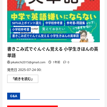
い
て
さ
ら
に
読
む
50％以上ポイント還元
中学校参考書
参考書・問題集
小学校参考書
書きこみ式でぐんぐん覚える 小学生きほんの英単語
書きこみ式でぐんぐん覚える 小学生きほんの英
単語
pikakichi2015@gmail.com
1年前
0
発売日 2025-07-24 00:
書
「続きを読む」
き
こ
み
式
で
G&A
ぐ
ん
ぐ