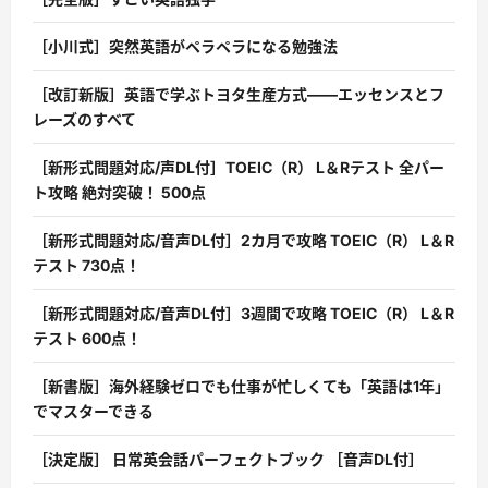
［小川式］突然英語がペラペラになる勉強法
［改訂新版］英語で学ぶトヨタ生産方式――エッセンスとフ
レーズのすべて
［新形式問題対応/声DL付］TOEIC（R） L＆Rテスト 全パー
ト攻略 絶対突破！ 500点
［新形式問題対応/音声DL付］2カ月で攻略 TOEIC（R） L＆R
テスト 730点！
［新形式問題対応/音声DL付］3週間で攻略 TOEIC（R） L＆R
テスト 600点！
［新書版］海外経験ゼロでも仕事が忙しくても「英語は1年」
でマスターできる
［決定版］ 日常英会話パーフェクトブック ［音声DL付］