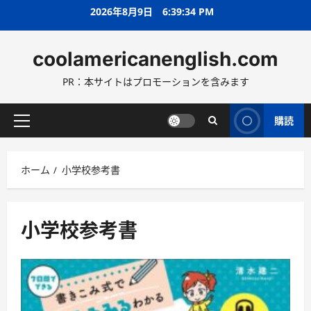
コ
2026年8月9日
6:39:36 PM
ン
テ
coolamericanenglish.com
ン
ツ
PR：本サイトはプロモーションを含みます
へ
ス
キ
購読
メ
ッ
イ
プ
ン
ホーム
小学校参考書
メ
ニ
ュ
ー
小学校参考書