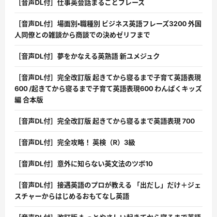
［音声DL付］仕事英会話まるごとフレーズ
［音声DL付］場面別・職種別 ビジネス英語フレーズ3200 外国
人同僚との雑談から商談での決めゼリフまで
［音声DL付］夢をかなえる英熟語 新ユメジュク
［音声DL付］完全改訂版 起きてから寝るまで子育て英語表現
600 /起きてから寝るまで子育て英語表現600 わんぱくキッズ
編 合本版
［音声DL付］完全改訂版 起きてから寝るまで英語表現 700
［音声DL付］完全攻略！ 英検（R）3級
［音声DL付］意外に知らない英文法のツボ10
［音声DL付］接遇英語のプロが教える 「出だし」だけ＋ジェ
スチャーからはじめるおもてなし英語