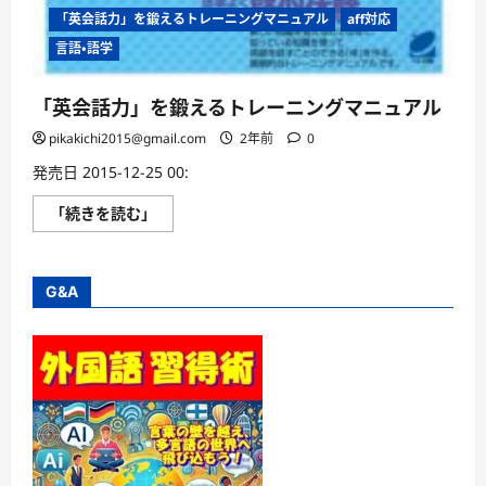
「英会話力」を鍛えるトレーニングマニュアル
aff対応
言語・語学
「英会話力」を鍛えるトレーニングマニュアル
pikakichi2015@gmail.com
2年前
0
発売日 2015-12-25 00:
「英
「続きを読む」
会
話
力」
を
鍛
G&A
え
る
ト
レ
ー
ニ
ン
グ
マ
ニ
ュ
ア
ル