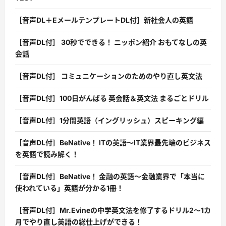
［音声DL＋EメールテンプレートDL付］新社会人の英語
［音声DL付］ 30秒でできる！ ニッポン紹介 おもてなしの英
会話
［音声DL付］ コミュニケーションのためのやり直し英文法
［音声DL付］100日がんばる 英会話＆英文法 まるごとドリル
［音声DL付］1分間英語（イングリッシュ）スピーキング編
［音声DL付］BeNative！ ITの英語〜IT業界最先端のビジネス
を英語で読み解く！
［音声DL付］BeNative！ 金融の英語〜金融業界で「本当に
使われている」英語が分かる1冊！
［音声DL付］Mr.Evineの中学英文法を修了するドリル2〜1カ
月でやり直し英語の総仕上げができる！