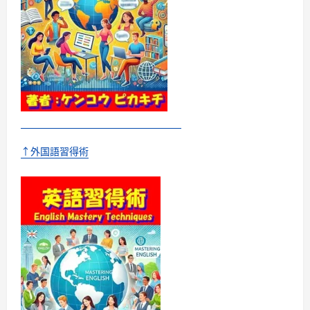
に
つ
い
て
さ
ら
に
読
む
↑外国語習得術