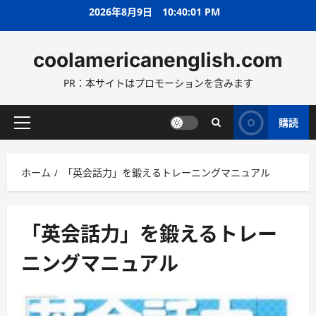
コ
2026年8月9日
10:40:02 PM
ン
テ
coolamericanenglish.com
ン
ツ
PR：本サイトはプロモーションを含みます
へ
ス
キ
購読
メ
ッ
イ
プ
ン
ホーム
「英会話力」を鍛えるトレーニングマニュアル
メ
ニ
ュ
ー
「英会話力」を鍛えるトレー
ニングマニュアル