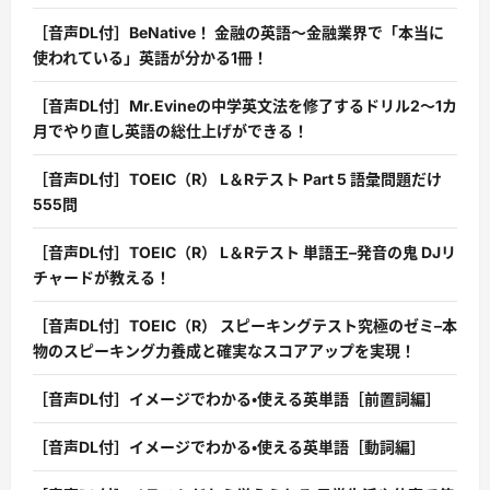
［音声DL付］BeNative！ 金融の英語〜金融業界で「本当に
使われている」英語が分かる1冊！
［音声DL付］Mr.Evineの中学英文法を修了するドリル2〜1カ
月でやり直し英語の総仕上げができる！
［音声DL付］TOEIC（R） L＆Rテスト Part 5 語彙問題だけ
555問
［音声DL付］TOEIC（R） L＆Rテスト 単語王–発音の鬼 DJリ
チャードが教える！
［音声DL付］TOEIC（R） スピーキングテスト究極のゼミ–本
物のスピーキング力養成と確実なスコアアップを実現！
［音声DL付］イメージでわかる・使える英単語［前置詞編］
［音声DL付］イメージでわかる・使える英単語［動詞編］