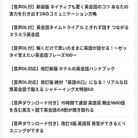
【音声DL付】新装版 ネイティブも驚く英会話のコツ あなたの
実力を引き出す28のコミュニケーション方略
【音声DL付】英会話タイムトライアル とぎれず話す つながる
スラスラ英会話
【音声DL付】解くだけで思いのままに英語が話せる！〜ゼッ
タイ覚えたい英会話フレーズ100〜
【音声DL対応】改訂新版 ホテルの英会話ハンドブック
【音声DL対応】改訂版 絶対「英語の口」になる！リアルな日
常英会話で鍛える シャドーイング大特訓50
【音声ダウンロード付き】15時間で速習 英語耳 頻出1660語
を含む英文＋図で英会話の8割が聞き取れる
【音声ダウンロード付き】改訂3版 英語耳 発音ができるとリ
スニングができる