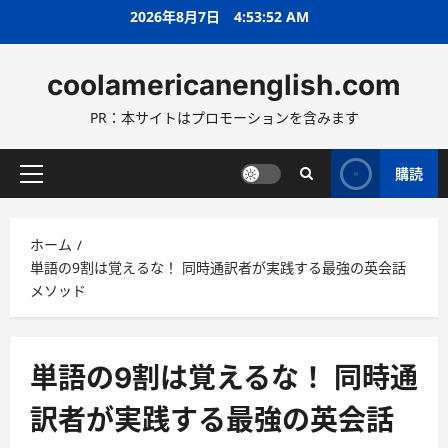
コ
2026年8月7日
4:53:54 AM
ン
テ
coolamericanenglish.com
ン
ツ
PR：本サイトはプロモーションを含みます
へ
ス
キ
購読
メ
ッ
イ
プ
ン
ホーム
メ
単語の9割は覚えるな！ 同時通訳者が実践する最強の英会話
ニ
メソッド
ュ
ー
単語の9割は覚えるな！ 同時通
訳者が実践する最強の英会話