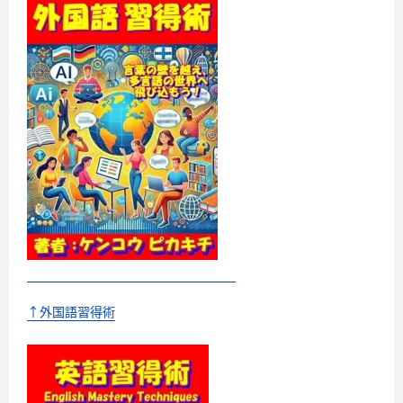
な！
同
時
通
訳
者
が
実
践
す
る
最
強
の
英
会
話
メ
ソ
ッ
ド
に
つ
い
て
↑外国語習得術
さ
ら
に
読
む