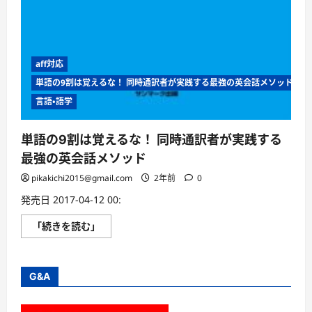
aff対応
単語の9割は覚えるな！ 同時通訳者が実践する最強の英会話メソッド
言語・語学
単語の9割は覚えるな！ 同時通訳者が実践する
最強の英会話メソッド
pikakichi2015@gmail.com
2年前
0
発売日 2017-04-12 00:
単
「続きを読む」
語
の
9
割
は
G&A
覚
え
る