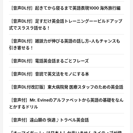
［音声DL付］起きてから寝るまで英語表現1000 海外旅行編
［音声DL付］足すだけ英会話トレーニングーービルドアップ
式でスラスラ話せる！
［音声DL付］雑談力が伸びる英語の話し方–人もチャンスも
引き寄せる！
［音声DL付］電話英会話まるごとフレーズ
［音声DL付］音読で英文法をモノにする本
［音声DL付改訂版］東大病院発 医療スタッフのための英会話
［音声付］Mr. Evineのアルファベットから英語の基礎をなん
とかするドリル
［音声付］遠山顕の 快適♪トラベル英会話
「オーマイガー！」は日本人しか言いません ネイティブが使