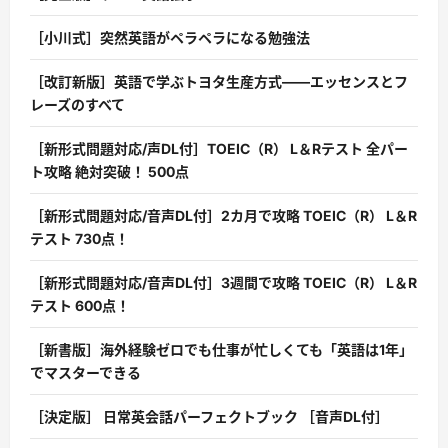
［小川式］突然英語がペラペラになる勉強法
［改訂新版］英語で学ぶトヨタ生産方式――エッセンスとフ
レーズのすべて
［新形式問題対応/声DL付］TOEIC（R） L＆Rテスト 全パー
ト攻略 絶対突破！ 500点
［新形式問題対応/音声DL付］2カ月で攻略 TOEIC（R） L＆R
テスト 730点！
［新形式問題対応/音声DL付］3週間で攻略 TOEIC（R） L＆R
テスト 600点！
［新書版］海外経験ゼロでも仕事が忙しくても「英語は1年」
でマスターできる
［決定版］ 日常英会話パーフェクトブック ［音声DL付］