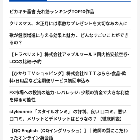
ピカキチ叢書 売れ筋ランキングTOP10作品
クリスマス、お正月には素敵なプレゼントを大切なあの人に
歌が健康増進に与える効果と魅力 、どんなすごいことができ
るの？
【トラベリスト】株式会社アップルワールド国内格安航空券・
LCCの比較・予約
【ひかりＴＶショッピング】株式会社ＮＴＴぷらら・食品・飲
料・日用品など定期便サービス初回申込み
FX市場への投資の魅力-レバレッジ: 少額の資金で大きな利益
を得る可能性
styleonme 「スタイルオンミ」 の評判、良い 口コミ、悪い
口コミ、メリットとデメリットはどうなの？ 【徹底解説】
【QQ English（QQイングリッシュ）】｜教師の質にこだわ
ったオンライン英会話