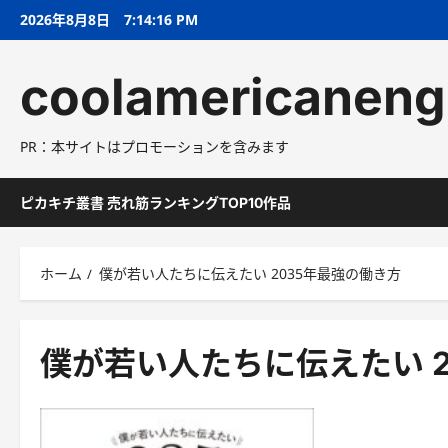
コ
2026年8月8日
7:14:17 PM
ン
テ
coolamericaneng
ン
ツ
へ
PR：本サイトはプロモーションを含みます
ス
キ
ッ
ピカキチ叢書 売れ筋ランキングTOP10作品
プ
ホーム
僕が若い人たちに伝えたい 2035年最強の働き方
僕が若い人たちに伝えたい 2