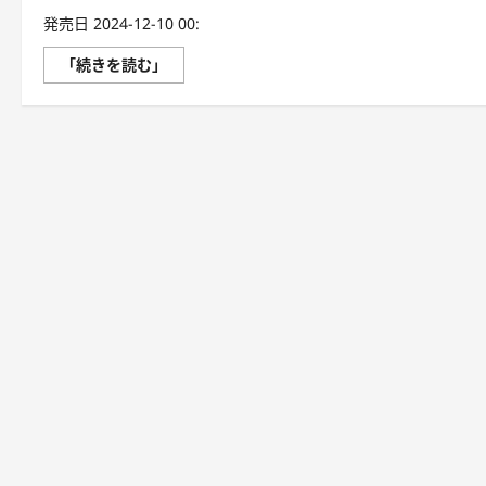
発売日 2024-12-10 00:
僕
「続きを読む」
が
若
い
人
た
ち
に
伝
え
た
い
2035
年
最
強
の
働
き
方
に
つ
い
て
さ
ら
に
読