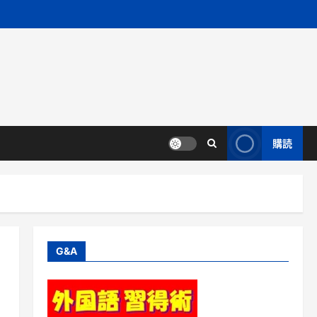
購読
G&A