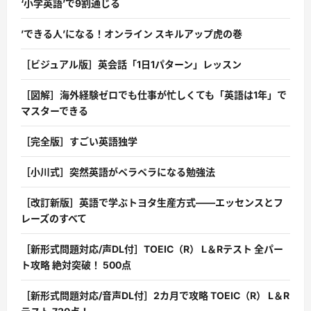
‘小学英語’で9割通じる
’できる人’になる！オンライン スキルアップ虎の巻
［ビジュアル版］英会話「1日1パターン」レッスン
［図解］海外経験ゼロでも仕事が忙しくても「英語は1年」で
マスターできる
［完全版］すごい英語独学
［小川式］突然英語がペラペラになる勉強法
［改訂新版］英語で学ぶトヨタ生産方式――エッセンスとフ
レーズのすべて
［新形式問題対応/声DL付］TOEIC（R） L＆Rテスト 全パー
ト攻略 絶対突破！ 500点
［新形式問題対応/音声DL付］2カ月で攻略 TOEIC（R） L＆R