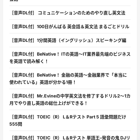
［音声DL付］ コミュニケーションのためのやり直し英文法
［音声DL付］100日がんばる 英会話＆英文法 まるごとドリル
［音声DL付］1分間英語（イングリッシュ）スピーキング編
［音声DL付］BeNative！ ITの英語〜IT業界最先端のビジネス
を英語で読み解く！
［音声DL付］BeNative！ 金融の英語〜金融業界で「本当に
使われている」英語が分かる1冊！
［音声DL付］Mr.Evineの中学英文法を修了するドリル2〜1カ
月でやり直し英語の総仕上げができる！
［音声DL付］TOEIC（R） L＆Rテスト Part 5 語彙問題だけ
555問
［音声DL付］TOEIC（R） L＆Rテスト 単語王–発音の鬼 DJリ