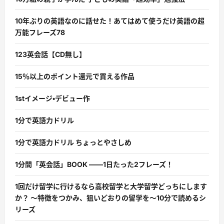
10年ぶりの英語なのに話せた！あてはめて使うだけ英語の超
万能フレーズ78
123英会話【CD無し】
15％以上のポイント還元で買える作品
1stイメージ・デビュー作
1分で英語力ドリル
1分で英語力ドリル ちょっとやさしめ
1分間「英会話」BOOK ――1日たった2フレーズ！
1回だけ留学に行けるなら高校留学と大学留学どっちにします
か？ 〜特徴をつかみ、狙いどおりの留学を〜10分で読めるシ
リーズ