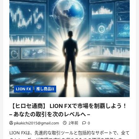
LION FX
推し商品II
【ヒロセ通商】 LION FXで市場を制覇しよう！
– あなたの取引を次のレベルへ –
pikakichi2015@gmail.com
2年前
0
LION FXは、先進的な取引ツールと包括的なサポートで、全て