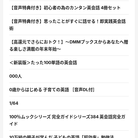
【音声特典付き】初心者の為のカンタン英会話 4冊セット
【音声特典付き】思ったことがすぐに話せる！即実践英会話
術
【高還元でさらにおトク！】〜DMMブックスからあなたへ贈
る楽しさ満載の年末年始〜
＜新装版＞たった100単語の英会話
000人
0歳からはじめる 子育ての英語 ［音声DL付］
1/64
100％ムックシリーズ 完全ガイドシリーズ384 英会話完全ガ
イド
10万組の親子が学んだ 子どもの英語「超効率」勉強法