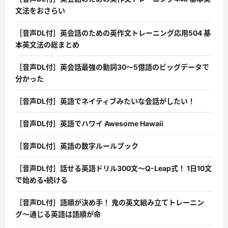
文法をおさらい
［音声DL付］英会話のための英作文トレーニング応用504 基
本英文法の総まとめ
［音声DL付］英会話最強の動詞30〜5億語のビッグデータで
分かった
［音声DL付］英語でネイティブみたいな会話がしたい！
［音声DL付］英語でハワイ Awesome Hawaii
［音声DL付］英語の数字ルールブック
［音声DL付］話せる英語ドリル300文〜Q-Leap式！ 1日10文
で始める・続ける
［音声DL付］語順が決め手！ 鬼の英文組み立てトレーニン
グ〜通じる英語は語順が命