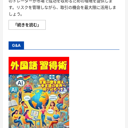
のトレーダーが市場で成功を収めるための環境を提供しま
す。リスクを管理しながら、取引の機会を最大限に活用しま
しょう。
【ヒ
「続きを読む」
ロ
セ
通
商】
LION
G&A
FX
で
市
場
を
制
覇
し
よ
う！
–
あ
な
た
の
取
引
を
次
の