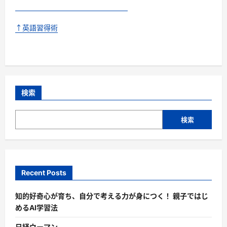
↑英語習得術
検索
検索
Recent Posts
知的好奇心が育ち、自分で考える力が身につく！ 親子ではじ
めるAI学習法
日経ウーマン