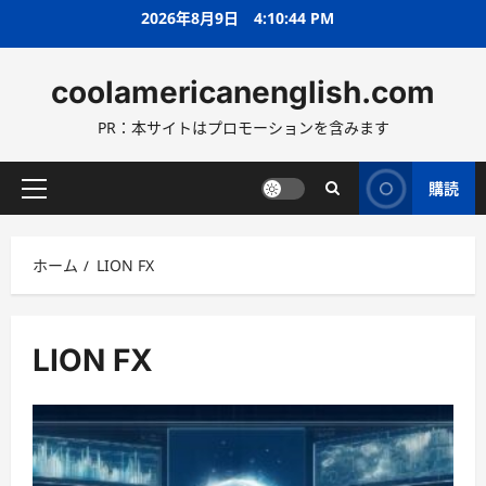
コ
2026年8月9日
4:10:46 PM
ン
テ
coolamericanenglish.com
ン
ツ
PR：本サイトはプロモーションを含みます
へ
ス
キ
購読
メ
ッ
イ
プ
ン
ホーム
LION FX
メ
ニ
ュ
ー
LION FX