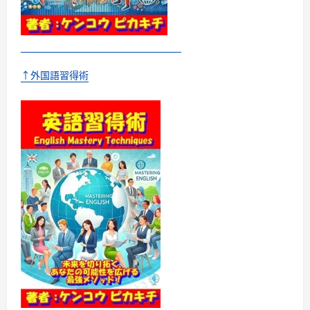
レ
ベ
ル
へ
–
に
つ
い
↑外国語習得術
て
さ
ら
に
読
む