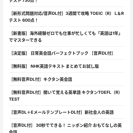
テスト 730点！
［新形式問題対応/音声DL付］3週間で攻略 TOEIC（R） L＆R
テスト 600点！
［新書版］海外経験ゼロでも仕事が忙しくても「英語は1年」
でマスターできる
［決定版］ 日常英会話パーフェクトブック ［音声DL付］
［無料版］ NHK英語テキスト まとめてお試し版
［無料音声DL付］キクタン英会話
［無料音声DL付］聞いて覚える英単語 キクタンTOEFL（R）
TEST
［音声DL＋EメールテンプレートDL付］新社会人の英語
［音声DL付］ 30秒でできる！ ニッポン紹介 おもてなしの英
会話