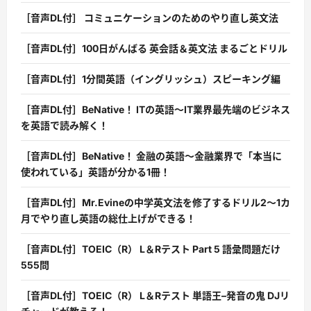
［音声DL付］ コミュニケーションのためのやり直し英文法
［音声DL付］100日がんばる 英会話＆英文法 まるごとドリル
［音声DL付］1分間英語（イングリッシュ）スピーキング編
［音声DL付］BeNative！ ITの英語〜IT業界最先端のビジネス
を英語で読み解く！
［音声DL付］BeNative！ 金融の英語〜金融業界で「本当に
使われている」英語が分かる1冊！
［音声DL付］Mr.Evineの中学英文法を修了するドリル2〜1カ
月でやり直し英語の総仕上げができる！
［音声DL付］TOEIC（R） L＆Rテスト Part 5 語彙問題だけ
555問
［音声DL付］TOEIC（R） L＆Rテスト 単語王–発音の鬼 DJリ