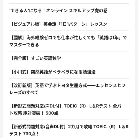
’できる人’になる！オンライン スキルアップ虎の巻
［ビジュアル版］英会話「1日1パターン」レッスン
［図解］海外経験ゼロでも仕事が忙しくても「英語は1年」で
マスターできる
［完全版］すごい英語独学
［小川式］突然英語がペラペラになる勉強法
［改訂新版］英語で学ぶトヨタ生産方式――エッセンスとフ
レーズのすべて
［新形式問題対応/声DL付］TOEIC（R） L＆Rテスト 全パー
ト攻略 絶対突破！ 500点
［新形式問題対応/音声DL付］2カ月で攻略 TOEIC（R） L＆R
テスト 730点！