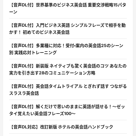
【音声DL付】世界基準のビジネス英会話 重要交渉戦略15パタ
ーン
【音声DL付】入門ビジネス英語 シンプルフレーズで相手を動
かす！ 初めてのビジネス英会話
【音声DL付】多業種に対応！受付・案内の英会話25のシーン
別 実践応対トレーニング
【音声DL付】新装版 ネイティブも驚く英会話のコツ あなたの
実力を引き出す28のコミュニケーション方略
【音声DL付】英会話タイムトライアル とぎれず話す つながる
スラスラ英会話
【音声DL付】解くだけで思いのままに英語が話せる！〜ゼッ
タイ覚えたい英会話フレーズ100〜
【音声DL対応】改訂新版 ホテルの英会話ハンドブック