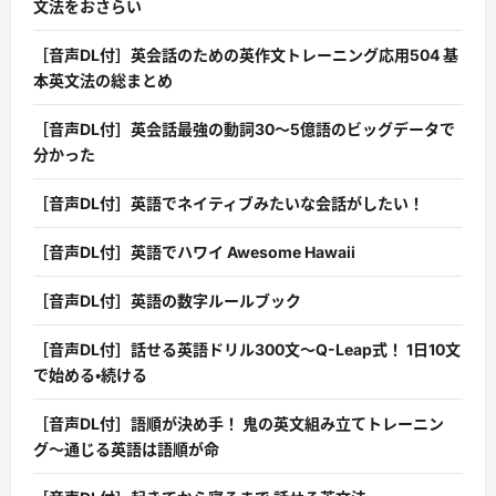
文法をおさらい
［音声DL付］英会話のための英作文トレーニング応用504 基
本英文法の総まとめ
［音声DL付］英会話最強の動詞30〜5億語のビッグデータで
分かった
［音声DL付］英語でネイティブみたいな会話がしたい！
［音声DL付］英語でハワイ Awesome Hawaii
［音声DL付］英語の数字ルールブック
［音声DL付］話せる英語ドリル300文〜Q-Leap式！ 1日10文
で始める・続ける
［音声DL付］語順が決め手！ 鬼の英文組み立てトレーニン
グ〜通じる英語は語順が命