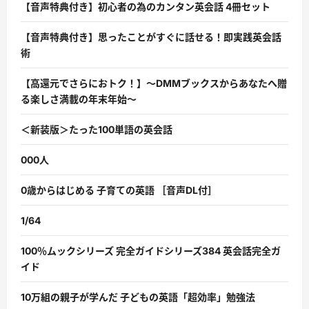
【音声特典付き】初心者の為のカンタン英会話 4冊セット
【音声特典付き】思ったことがすぐに話せる！即実践英会話
術
【高還元でさらにおトク！】〜DMMブックスからあなたへ贈
る楽しさ満載の年末年始〜
＜新装版＞たった100単語の英会話
000人
0歳からはじめる 子育ての英語 ［音声DL付］
1/64
100％ムックシリーズ 完全ガイドシリーズ384 英会話完全ガ
イド
10万組の親子が学んだ 子どもの英語「超効率」勉強法