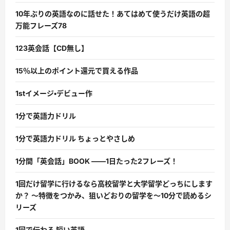
10年ぶりの英語なのに話せた！あてはめて使うだけ英語の超
万能フレーズ78
123英会話【CD無し】
15％以上のポイント還元で買える作品
1stイメージ・デビュー作
1分で英語力ドリル
1分で英語力ドリル ちょっとやさしめ
1分間「英会話」BOOK ――1日たった2フレーズ！
1回だけ留学に行けるなら高校留学と大学留学どっちにします
か？ 〜特徴をつかみ、狙いどおりの留学を〜10分で読めるシ
リーズ
1回で伝わる 短い英語