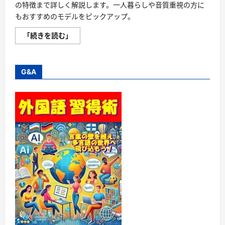
の特徴まで詳しく解説します。一人暮らしや音質重視の方に
もおすすめのモデルをピックアップ。
2023
「続きを読む」
年
お
す
す
め
G&A
4K
液
晶
テ
レ
ビ
「最
先
端
の
画
質
で、
あ
な
た
の
リ
ビ
ン
グ
を