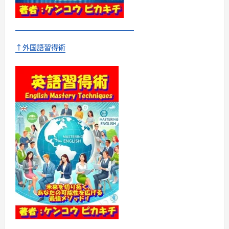
映
画
館
に
変
え
↑外国語習得術
る」
に
つ
い
て
さ
ら
に
読
む