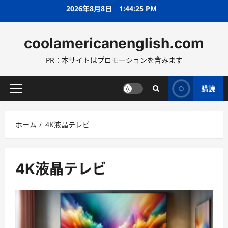
コ
2026年8月8日
1:44:26 PM
ン
テ
coolamericanenglish.com
ン
ツ
PR：本サイトはプロモーションを含みます
へ
ス
キ
購読
メ
ッ
イ
プ
ン
ホーム
4K液晶テレビ
メ
ニ
ュ
ー
4K液晶テレビ