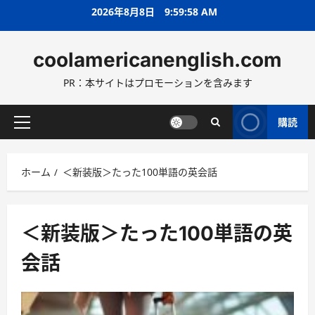
コ
2026年8月8日
9:59:59 AM
ン
テ
coolamericanenglish.com
ン
ツ
PR：本サイトはプロモーションを含みます
へ
ス
キ
購読
メ
ッ
イ
プ
ン
ホーム
＜新装版＞たった100単語の英会話
メ
ニ
ュ
ー
＜新装版＞たった100単語の英
会話