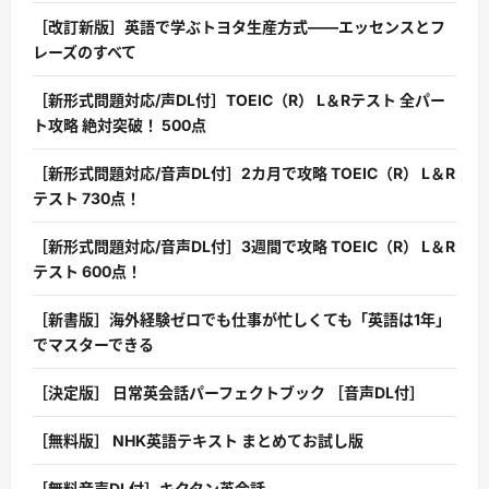
［改訂新版］英語で学ぶトヨタ生産方式――エッセンスとフ
レーズのすべて
［新形式問題対応/声DL付］TOEIC（R） L＆Rテスト 全パー
ト攻略 絶対突破！ 500点
［新形式問題対応/音声DL付］2カ月で攻略 TOEIC（R） L＆R
テスト 730点！
［新形式問題対応/音声DL付］3週間で攻略 TOEIC（R） L＆R
テスト 600点！
［新書版］海外経験ゼロでも仕事が忙しくても「英語は1年」
でマスターできる
［決定版］ 日常英会話パーフェクトブック ［音声DL付］
［無料版］ NHK英語テキスト まとめてお試し版
［無料音声DL付］キクタン英会話