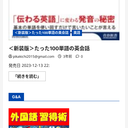
＜新装版＞たった100単語の英会話
英語
＜新装版＞たった100単語の英会話
pikakichi2015@gmail.com
3年前
0
発売日 2023-12-13 22:
＜
「続きを読む」
新
装
版
＞
た
G&A
っ
た
100
単
語
の
英
会