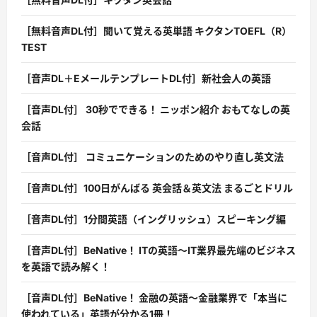
［無料音声DL付］聞いて覚える英単語 キクタンTOEFL（R）
TEST
［音声DL＋EメールテンプレートDL付］新社会人の英語
［音声DL付］ 30秒でできる！ ニッポン紹介 おもてなしの英
会話
［音声DL付］ コミュニケーションのためのやり直し英文法
［音声DL付］100日がんばる 英会話＆英文法 まるごとドリル
［音声DL付］1分間英語（イングリッシュ）スピーキング編
［音声DL付］BeNative！ ITの英語〜IT業界最先端のビジネス
を英語で読み解く！
［音声DL付］BeNative！ 金融の英語〜金融業界で「本当に
使われている」英語が分かる1冊！