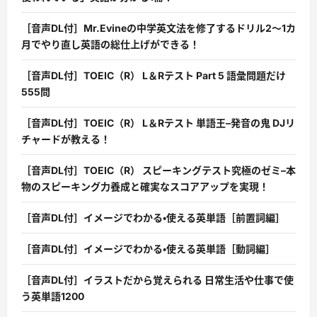
［音声DL付］Mr.Evineの中学英文法を修了するドリル2〜1カ
月でやり直し英語の総仕上げができる！
［音声DL付］TOEIC（R） L＆Rテスト Part 5 語彙問題だけ
555問
［音声DL付］TOEIC（R） L＆Rテスト 単語王–発音の鬼 DJリ
チャードが教える！
［音声DL付］TOEIC（R） スピーキングテスト究極のゼミ–本
物のスピーキング力養成と確実なスコアアップを実現！
［音声DL付］イメージでわかる・使える英単語［前置詞編］
［音声DL付］イメージでわかる・使える英単語［動詞編］
［音声DL付］イラストだから覚えられる 日常生活や仕事で使
う英単語1200