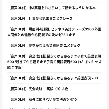
［音声DL付］中3英語をおさらいして話せるようになる本
［音声DL付］仕事英会話まるごとフレーズ
［音声DL付］場面別・職種別 ビジネス英語フレーズ3200 外国
人同僚との雑談から商談での決めゼリフまで
［音声DL付］夢をかなえる英熟語 新ユメジュク
［音声DL付］完全改訂版 起きてから寝るまで子育て英語表現
600 /起きてから寝るまで子育て英語表現600 わんぱくキッズ
編 合本版
［音声DL付］完全改訂版 起きてから寝るまで英語表現 700
［音声DL付］完全攻略！ 英検（R）3級
［音声DL付］意外に知らない英文法のツボ10