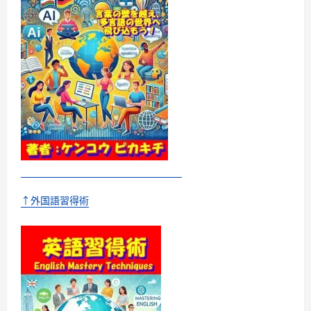
話
に
つ
い
て
さ
ら
に
読
む
↑外国語習得術