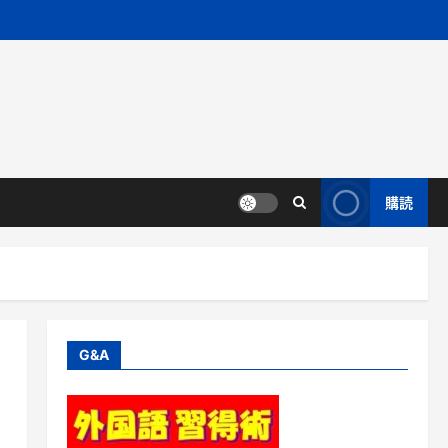
購読
G&A