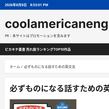
コ
2026年8月8日
8:53:01 PM
ン
テ
coolamericaneng
ン
ツ
へ
PR：本サイトはプロモーションを含みます
ス
キ
ッ
ピカキチ叢書 売れ筋ランキングTOP10作品
プ
ホーム
必ずものになる話すための英文法
必ずものになる話すための