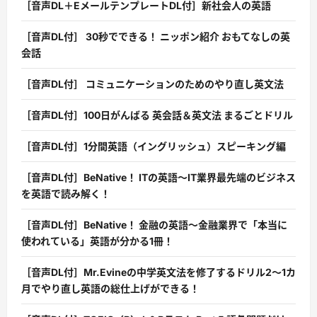
［音声DL＋EメールテンプレートDL付］新社会人の英語
［音声DL付］ 30秒でできる！ ニッポン紹介 おもてなしの英
会話
［音声DL付］ コミュニケーションのためのやり直し英文法
［音声DL付］100日がんばる 英会話＆英文法 まるごとドリル
［音声DL付］1分間英語（イングリッシュ）スピーキング編
［音声DL付］BeNative！ ITの英語〜IT業界最先端のビジネス
を英語で読み解く！
［音声DL付］BeNative！ 金融の英語〜金融業界で「本当に
使われている」英語が分かる1冊！
［音声DL付］Mr.Evineの中学英文法を修了するドリル2〜1カ
月でやり直し英語の総仕上げができる！