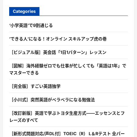
Categories
‘小学英語’で9割通じる
’できる人’になる！オンライン スキルアップ虎の巻
［ビジュアル版］英会話「1日1パターン」レッスン
［図解］海外経験ゼロでも仕事が忙しくても「英語は1年」で
マスターできる
［完全版］すごい英語独学
［小川式］突然英語がペラペラになる勉強法
［改訂新版］英語で学ぶトヨタ生産方式――エッセンスとフ
レーズのすべて
［新形式問題対応/声DL付］TOEIC（R） L＆Rテスト 全パー