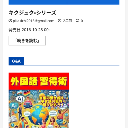
キクジュク・シリーズ
pikakichi2015@gmail.com
2年前
0
発売日 2016-10-28 00:
キ
「続きを読む」
ク
ジ
ュ
ク・
シ
G&A
リ
ー
ズ
に
つ
い
て
さ
ら
に
読
む