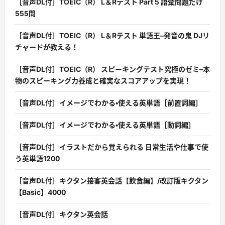
［音声DL付］TOEIC（R） L＆Rテスト Part 5 語彙問題だけ
555問
［音声DL付］TOEIC（R） L＆Rテスト 単語王–発音の鬼 DJリ
チャードが教える！
［音声DL付］TOEIC（R） スピーキングテスト究極のゼミ–本
物のスピーキング力養成と確実なスコアアップを実現！
［音声DL付］イメージでわかる・使える英単語［前置詞編］
［音声DL付］イメージでわかる・使える英単語［動詞編］
［音声DL付］イラストだから覚えられる 日常生活や仕事で使
う英単語1200
［音声DL付］キクタン接客英会話【飲食編】/改訂版キクタン
【Basic】4000
［音声DL付］キクタン英会話