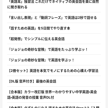
「英語耳」独習法 これだけでネイティブの英会話を楽に自然
に聞き取れる
「言い出し表現」と「動詞フレーズ」で英語は2秒で話せる
「話すための英語」を5日間でやり直す本
「超発想」でシンプルに伝える英会話
『ジョジョの奇妙な冒険』で英語をたっぷり学ぶッ！
『ジョジョの奇妙な冒険』で英語を学ぶッ！
【2冊セット】英語を本気でモノにするための心構え・学習法
【DL版 音声付き】最強の英会話
【合本版】カラー改訂版 世界一わかりやすい中学英語・英会
話・英語の発音の授業 音声DL付
【合本版】必ずものになる 話すための英文法 Step 1・2［入門