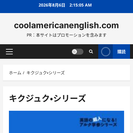
コ
2026年8月6日
2:15:07 AM
ン
テ
coolamericanenglish.com
ン
ツ
PR：本サイトはプロモーションを含みます
へ
ス
キ
購読
メ
ッ
イ
プ
ン
ホーム
キクジュク・シリーズ
メ
ニ
ュ
ー
キクジュク・シリーズ