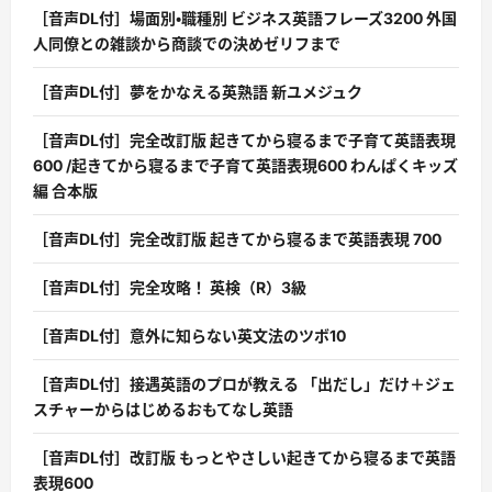
［音声DL付］場面別・職種別 ビジネス英語フレーズ3200 外国
人同僚との雑談から商談での決めゼリフまで
［音声DL付］夢をかなえる英熟語 新ユメジュク
［音声DL付］完全改訂版 起きてから寝るまで子育て英語表現
600 /起きてから寝るまで子育て英語表現600 わんぱくキッズ
編 合本版
［音声DL付］完全改訂版 起きてから寝るまで英語表現 700
［音声DL付］完全攻略！ 英検（R）3級
［音声DL付］意外に知らない英文法のツボ10
［音声DL付］接遇英語のプロが教える 「出だし」だけ＋ジェ
スチャーからはじめるおもてなし英語
［音声DL付］改訂版 もっとやさしい起きてから寝るまで英語
表現600