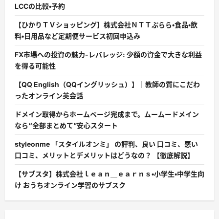
LCCの比較・予約
【ひかりＴＶショッピング】株式会社ＮＴＴぷらら・食品・飲
料・日用品など定期便サービス初回申込み
FX市場への投資の魅力-レバレッジ: 少額の資金で大きな利益
を得る可能性
【QQ English（QQイングリッシュ）】｜教師の質にこだわ
ったオンライン英会話
ドメイン取得からホームページ完成まで。ムームードメイン
なら“全部まとめて”安心スタート
styleonme 「スタイルオンミ」 の評判、良い 口コミ、悪い
口コミ、メリットとデメリットはどうなの？ 【徹底解説】
【サブスタ】株式会社ｌｅａｎ＿ｅａｒｎｓ・小学生・中学生向
け おうちオンライン学習のサブスク