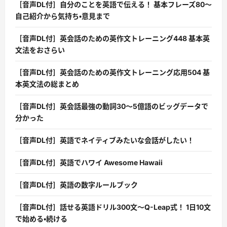
［音声DL付］自分のことを英語で伝える！ 基本フレーズ80〜
自己紹介から気持ち・意見まで
［音声DL付］英会話のための英作文トレーニング448 基本英
文法をおさらい
［音声DL付］英会話のための英作文トレーニング応用504 基
本英文法の総まとめ
［音声DL付］英会話最強の動詞30〜5億語のビッグデータで
分かった
［音声DL付］英語でネイティブみたいな会話がしたい！
［音声DL付］英語でハワイ Awesome Hawaii
［音声DL付］英語の数字ルールブック
［音声DL付］話せる英語ドリル300文〜Q-Leap式！ 1日10文
で始める・続ける