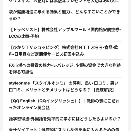
クリスマス、お正月には素敵なプレゼントを大切なあの人に
歌が健康増進に与える効果と魅力 、どんなすごいことができ
るの？
【トラベリスト】株式会社アップルワールド国内格安航空券・
LCCの比較・予約
【ひかりＴＶショッピング】株式会社ＮＴＴぷらら・食品・飲
料・日用品など定期便サービス初回申込み
FX市場への投資の魅力-レバレッジ: 少額の資金で大きな利益
を得る可能性
styleonme 「スタイルオンミ」 の評判、良い 口コミ、悪い
口コミ、メリットとデメリットはどうなの？ 【徹底解説】
【QQ English（QQイングリッシュ）】｜教師の質にこだわ
ったオンライン英会話
語学習得法・外国語を効率的に学ぶにはどうしたらよいのか？
青汁ダイエット：健康的にスリムな体を手に入れるための最