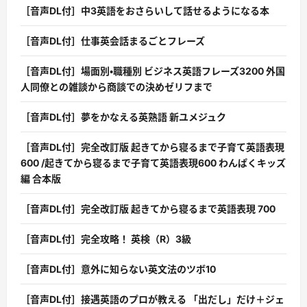
［音声DL付］中3英語をおさらいして話せるようになる本
［音声DL付］仕事英会話まるごとフレーズ
［音声DL付］場面別・職種別 ビジネス英語フレーズ3200 外国
人同僚との雑談から商談での決めゼリフまで
［音声DL付］夢をかなえる英熟語 新ユメジュク
［音声DL付］完全改訂版 起きてから寝るまで子育て英語表現
600 /起きてから寝るまで子育て英語表現600 わんぱくキッズ
編 合本版
［音声DL付］完全改訂版 起きてから寝るまで英語表現 700
［音声DL付］完全攻略！ 英検（R）3級
［音声DL付］意外に知らない英文法のツボ10
［音声DL付］接遇英語のプロが教える 「出だし」だけ＋ジェ