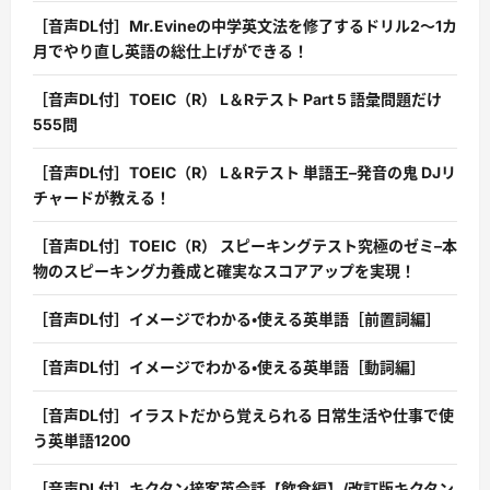
［音声DL付］Mr.Evineの中学英文法を修了するドリル2〜1カ
月でやり直し英語の総仕上げができる！
［音声DL付］TOEIC（R） L＆Rテスト Part 5 語彙問題だけ
555問
［音声DL付］TOEIC（R） L＆Rテスト 単語王–発音の鬼 DJリ
チャードが教える！
［音声DL付］TOEIC（R） スピーキングテスト究極のゼミ–本
物のスピーキング力養成と確実なスコアアップを実現！
［音声DL付］イメージでわかる・使える英単語［前置詞編］
［音声DL付］イメージでわかる・使える英単語［動詞編］
［音声DL付］イラストだから覚えられる 日常生活や仕事で使
う英単語1200
［音声DL付］キクタン接客英会話【飲食編】/改訂版キクタン