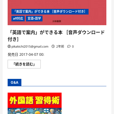
「英語で案内」ができる本 ［音声ダウンロード付き］
aff対応
言語・語学
「英語で案内」ができる本 ［音声ダウンロード
付き］
pikakichi2015@gmail.com
2年前
0
発売日 2017-04-07 00:
「英
「続きを読む」
語
で
案
内」
が
G&A
で
き
る
本
［音
声
ダ
ウ
ン