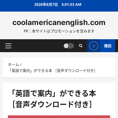
コ
2026年8月7日
5:01:54 AM
ン
テ
coolamericanenglish.com
ン
ツ
PR：本サイトはプロモーションを含みます
へ
ス
キ
購読
メ
ッ
イ
プ
ン
ホーム
メ
「英語で案内」ができる本 ［音声ダウンロード付き］
ニ
ュ
ー
「英語で案内」ができる本
［音声ダウンロード付き］