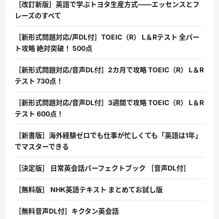
［改訂新版］英語で学ぶトヨタ生産方式――エッセンスとフ
レーズのすべて
［新形式問題対応/声DL付］TOEIC（R） L＆Rテスト 全パー
ト攻略 絶対突破！ 500点
［新形式問題対応/音声DL付］2カ月で攻略 TOEIC（R） L＆R
テスト 730点！
［新形式問題対応/音声DL付］3週間で攻略 TOEIC（R） L＆R
テスト 600点！
［新書版］海外経験ゼロでも仕事が忙しくても「英語は1年」
でマスターできる
［決定版］ 日常英会話パーフェクトブック ［音声DL付］
［無料版］ NHK英語テキスト まとめてお試し版
［無料音声DL付］キクタン英会話