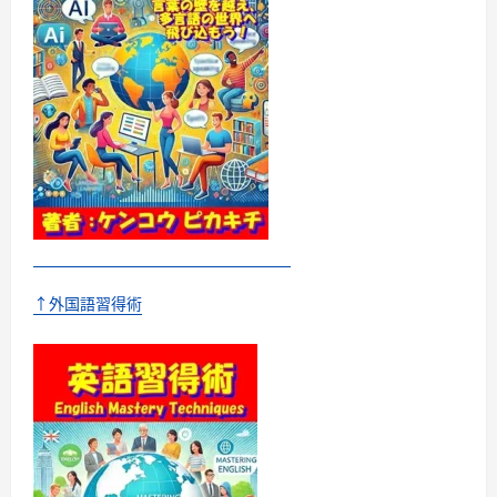
ロ
ー
ド
付
き］
に
つ
い
て
さ
ら
に
読
む
↑外国語習得術