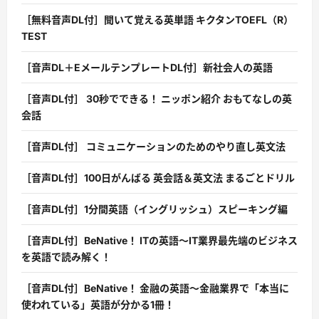
［無料音声DL付］聞いて覚える英単語 キクタンTOEFL（R）
TEST
［音声DL＋EメールテンプレートDL付］新社会人の英語
［音声DL付］ 30秒でできる！ ニッポン紹介 おもてなしの英
会話
［音声DL付］ コミュニケーションのためのやり直し英文法
［音声DL付］100日がんばる 英会話＆英文法 まるごとドリル
［音声DL付］1分間英語（イングリッシュ）スピーキング編
［音声DL付］BeNative！ ITの英語〜IT業界最先端のビジネス
を英語で読み解く！
［音声DL付］BeNative！ 金融の英語〜金融業界で「本当に
使われている」英語が分かる1冊！