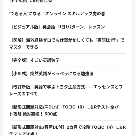
‘小学英語’で9割通じる
’できる人’になる！オンライン スキルアップ虎の巻
［ビジュアル版］英会話「1日1パターン」レッスン
［図解］海外経験ゼロでも仕事が忙しくても「英語は1年」で
マスターできる
［完全版］すごい英語独学
［小川式］突然英語がペラペラになる勉強法
［改訂新版］英語で学ぶトヨタ生産方式――エッセンスとフ
レーズのすべて
［新形式問題対応/声DL付］TOEIC（R） L＆Rテスト 全パー
ト攻略 絶対突破！ 500点
［新形式問題対応/音声DL付］2カ月で攻略 TOEIC（R） L＆R
テスト 730点！