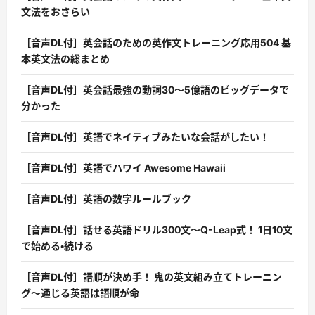
文法をおさらい
［音声DL付］英会話のための英作文トレーニング応用504 基
本英文法の総まとめ
［音声DL付］英会話最強の動詞30〜5億語のビッグデータで
分かった
［音声DL付］英語でネイティブみたいな会話がしたい！
［音声DL付］英語でハワイ Awesome Hawaii
［音声DL付］英語の数字ルールブック
［音声DL付］話せる英語ドリル300文〜Q-Leap式！ 1日10文
で始める・続ける
［音声DL付］語順が決め手！ 鬼の英文組み立てトレーニン
グ〜通じる英語は語順が命