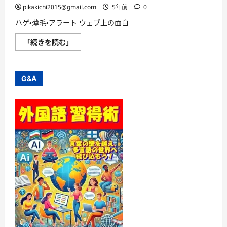
pikakichi2015@gmail.com
5年前
0
ハゲ・薄毛・アラート ウェブ上の面白
ハ
「続きを読む」
ゲ・
薄
毛・
ア
ラ
G&A
ー
ト
に
ご
注
意！！
に
つ
い
て
さ
ら
に
読
む