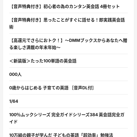
【音声特典付き】初心者の為のカンタン英会話 4冊セット
【音声特典付き】思ったことがすぐに話せる！即実践英会話
術
【高還元でさらにおトク！】〜DMMブックスからあなたへ贈
る楽しさ満載の年末年始〜
＜新装版＞たった100単語の英会話
000人
0歳からはじめる 子育ての英語 ［音声DL付］
1/64
100％ムックシリーズ 完全ガイドシリーズ384 英会話完全ガ
イド
10万組の親子が学んだ 子どもの英語「超効率」勉強法