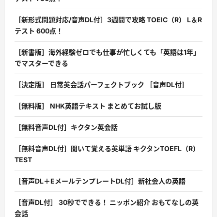
［新形式問題対応/音声DL付］3週間で攻略 TOEIC（R） L＆R
テスト 600点！
［新書版］海外経験ゼロでも仕事が忙しくても「英語は1年」
でマスターできる
［決定版］ 日常英会話パーフェクトブック ［音声DL付］
［無料版］ NHK英語テキスト まとめてお試し版
［無料音声DL付］キクタン英会話
［無料音声DL付］聞いて覚える英単語 キクタンTOEFL（R）
TEST
［音声DL＋EメールテンプレートDL付］新社会人の英語
［音声DL付］ 30秒でできる！ ニッポン紹介 おもてなしの英
会話