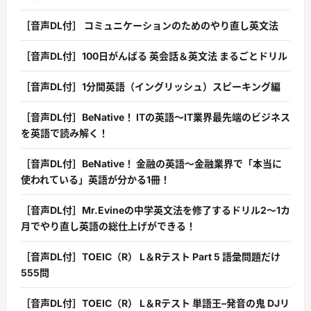
［音声DL付］ コミュニケーションのためのやり直し英文法
［音声DL付］100日がんばる 英会話＆英文法 まるごとドリル
［音声DL付］1分間英語（イングリッシュ）スピーキング編
［音声DL付］BeNative！ ITの英語〜IT業界最先端のビジネス
を英語で読み解く！
［音声DL付］BeNative！ 金融の英語〜金融業界で「本当に
使われている」英語が分かる1冊！
［音声DL付］Mr.Evineの中学英文法を修了するドリル2〜1カ
月でやり直し英語の総仕上げができる！
［音声DL付］TOEIC（R） L＆Rテスト Part 5 語彙問題だけ
555問
［音声DL付］TOEIC（R） L＆Rテスト 単語王–発音の鬼 DJリ