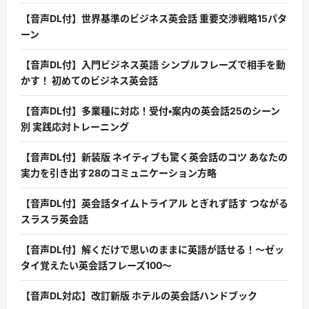
【音声DL付】世界基準のビジネス英会話 重要交渉戦略15パタ
ーン
【音声DL付】入門ビジネス英語 シンプルフレーズで相手を動
かす！ 初めてのビジネス英会話
【音声DL付】多業種に対応！受付・案内の英会話25のシーン
別 実践応対トレーニング
【音声DL付】新装版 ネイティブも驚く英会話のコツ あなたの
実力を引き出す28のコミュニケーション方略
【音声DL付】英会話タイムトライアル とぎれず話す つながる
スラスラ英会話
【音声DL付】解くだけで思いのままに英語が話せる！〜ゼッ
タイ覚えたい英会話フレーズ100〜
【音声DL対応】改訂新版 ホテルの英会話ハンドブック