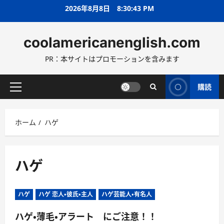
コ
2026年8月8日
8:30:45 PM
ン
テ
coolamericanenglish.com
ン
ツ
PR：本サイトはプロモーションを含みます
へ
ス
キ
購読
メ
ッ
イ
プ
ン
ホーム
ハゲ
メ
ニ
ュ
ー
ハゲ
ハゲ
ハゲ 恋人・彼氏・主人
ハゲ芸能人・有名人
ハゲ・薄毛・アラート にご注意！！