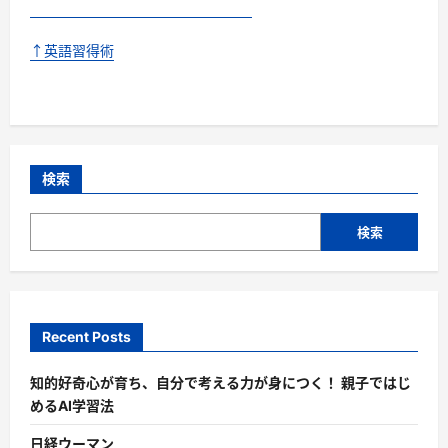
↑英語習得術
検索
検索
Recent Posts
知的好奇心が育ち、自分で考える力が身につく！ 親子ではじ
めるAI学習法
日経ウーマン