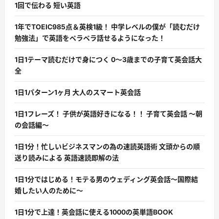
1回で伝わる 短い英語
1年でTOEIC985点＆英検1級！ 中学レベルの僕が「読むだけ
勉強法」で英語をペラペラ話せるようになった！
1日1テーマ読むだけで身につく 0〜3歳までの子育て英会話大
全
1日1パターン1ヶ月 大人のスマート英会話
1日1フレーズ！ 子供が英語好きになる！！ 子育て英会話 〜朝
の会話編〜
1日1分！忙しいビジネスマンの為の速読英語術 文頭からの順
送り読みによる 英語速読即解の法
1日1分ではじめる！モテる男のウェディング英会話〜国際結
婚したい人のために〜
1日1分で上達！英会話に使える1000の英単語BOOK