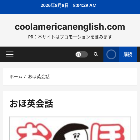
コ
2026年8月8日
8:04:30 AM
ン
テ
coolamericanenglish.com
ン
ツ
PR：本サイトはプロモーションを含みます
へ
ス
キ
購読
メ
ッ
イ
プ
ン
ホーム
おほ英会話
メ
ニ
ュ
ー
おほ英会話