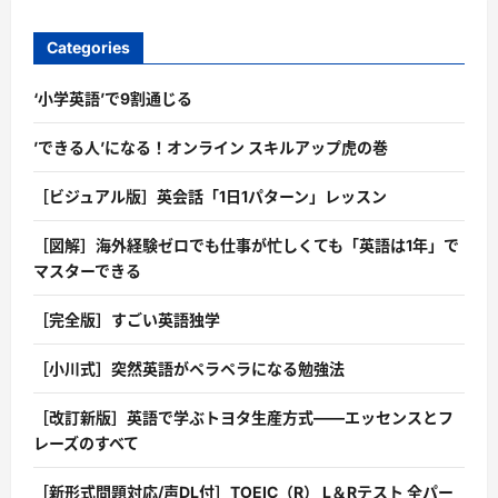
Categories
‘小学英語’で9割通じる
’できる人’になる！オンライン スキルアップ虎の巻
［ビジュアル版］英会話「1日1パターン」レッスン
［図解］海外経験ゼロでも仕事が忙しくても「英語は1年」で
マスターできる
［完全版］すごい英語独学
［小川式］突然英語がペラペラになる勉強法
［改訂新版］英語で学ぶトヨタ生産方式――エッセンスとフ
レーズのすべて
［新形式問題対応/声DL付］TOEIC（R） L＆Rテスト 全パー