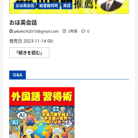
おほ英会話
紙書籍同時
英語
おほ英会話
pikakichi2015@gmail.com
3年前
0
発売日 2023-11-14 00:
お
「続きを読む」
ほ
英
会
話
に
G&A
つ
い
て
さ
ら
に
読
む