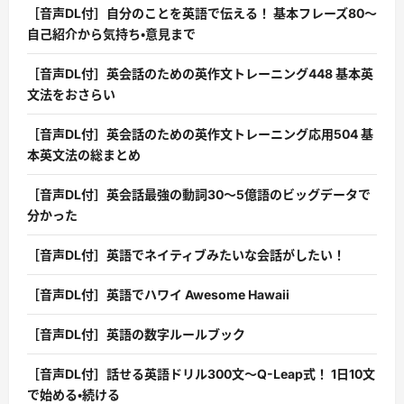
［音声DL付］自分のことを英語で伝える！ 基本フレーズ80〜
自己紹介から気持ち・意見まで
［音声DL付］英会話のための英作文トレーニング448 基本英
文法をおさらい
［音声DL付］英会話のための英作文トレーニング応用504 基
本英文法の総まとめ
［音声DL付］英会話最強の動詞30〜5億語のビッグデータで
分かった
［音声DL付］英語でネイティブみたいな会話がしたい！
［音声DL付］英語でハワイ Awesome Hawaii
［音声DL付］英語の数字ルールブック
［音声DL付］話せる英語ドリル300文〜Q-Leap式！ 1日10文
で始める・続ける