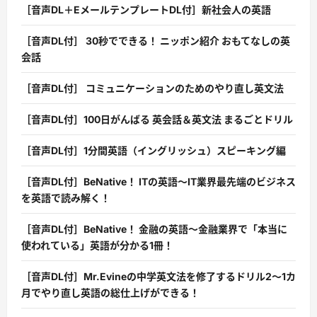
［音声DL＋EメールテンプレートDL付］新社会人の英語
［音声DL付］ 30秒でできる！ ニッポン紹介 おもてなしの英
会話
［音声DL付］ コミュニケーションのためのやり直し英文法
［音声DL付］100日がんばる 英会話＆英文法 まるごとドリル
［音声DL付］1分間英語（イングリッシュ）スピーキング編
［音声DL付］BeNative！ ITの英語〜IT業界最先端のビジネス
を英語で読み解く！
［音声DL付］BeNative！ 金融の英語〜金融業界で「本当に
使われている」英語が分かる1冊！
［音声DL付］Mr.Evineの中学英文法を修了するドリル2〜1カ
月でやり直し英語の総仕上げができる！