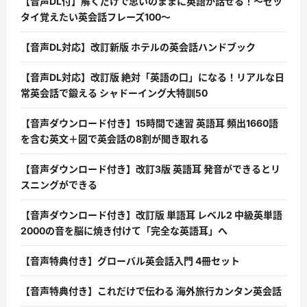
【音声DL付】解くだけで思いのままに英語が話せる！〜ゼッ
タイ覚えたい英会話フレーズ100〜
【音声DL対応】改訂新版 ホテルの英会話ハンドブック
【音声DL対応】改訂版 絶対「英語の口」になる！リアルな日
常英会話で鍛える シャドーイング大特訓50
【音声ダウンロード付き】15時間で速習 英語耳 頻出1660語
を含む英文＋図で英会話の8割が聞き取れる
【音声ダウンロード付き】改訂3版 英語耳 発音ができるとリ
スニングができる
【音声ダウンロード付き】改訂版 単語耳 レベル2 中級英単語
2000の音を脳に焼き付けて「完全な英語耳」へ
【音声特典付き】グローバル英会話入門 4冊セット
【音声特典付き】これだけで伝わる 海外旅行カンタン英会話