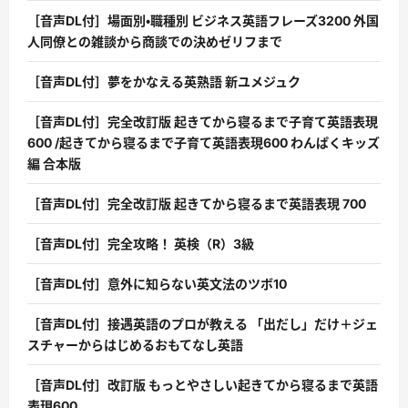
［音声DL付］場面別・職種別 ビジネス英語フレーズ3200 外国
人同僚との雑談から商談での決めゼリフまで
［音声DL付］夢をかなえる英熟語 新ユメジュク
［音声DL付］完全改訂版 起きてから寝るまで子育て英語表現
600 /起きてから寝るまで子育て英語表現600 わんぱくキッズ
編 合本版
［音声DL付］完全改訂版 起きてから寝るまで英語表現 700
［音声DL付］完全攻略！ 英検（R）3級
［音声DL付］意外に知らない英文法のツボ10
［音声DL付］接遇英語のプロが教える 「出だし」だけ＋ジェ
スチャーからはじめるおもてなし英語
［音声DL付］改訂版 もっとやさしい起きてから寝るまで英語
表現600